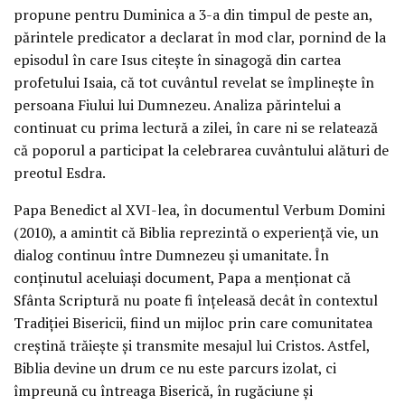
propune pentru Duminica a 3-a din timpul de peste an,
părintele predicator a declarat în mod clar, pornind de la
episodul în care Isus citește în sinagogă din cartea
profetului Isaia, că tot cuvântul revelat se împlinește în
persoana Fiului lui Dumnezeu. Analiza părintelui a
continuat cu prima lectură a zilei, în care ni se relatează
că poporul a participat la celebrarea cuvântului alături de
preotul Esdra.
Papa Benedict al XVI-lea, în documentul Verbum Domini
(2010), a amintit că Biblia reprezintă o experiență vie, un
dialog continuu între Dumnezeu și umanitate. În
conținutul aceluiași document, Papa a menționat că
Sfânta Scriptură nu poate fi înțeleasă decât în contextul
Tradiției Bisericii, fiind un mijloc prin care comunitatea
creștină trăiește și transmite mesajul lui Cristos. Astfel,
Biblia devine un drum ce nu este parcurs izolat, ci
împreună cu întreaga Biserică, în rugăciune și