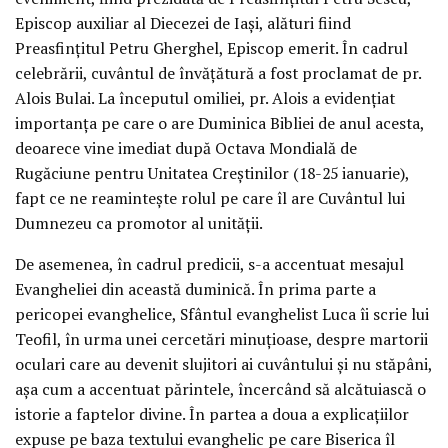
Episcop auxiliar al Diecezei de Iași, alături fiind
Preasfințitul Petru Gherghel, Episcop emerit. În cadrul
celebrării, cuvântul de învățătură a fost proclamat de pr.
Alois Bulai. La începutul omiliei, pr. Alois a evidențiat
importanța pe care o are Duminica Bibliei de anul acesta,
deoarece vine imediat după Octava Mondială de
Rugăciune pentru Unitatea Creștinilor (18-25 ianuarie),
fapt ce ne reamintește rolul pe care îl are Cuvântul lui
Dumnezeu ca promotor al unității.
De asemenea, în cadrul predicii, s-a accentuat mesajul
Evangheliei din această duminică. În prima parte a
pericopei evanghelice, Sfântul evanghelist Luca îi scrie lui
Teofil, în urma unei cercetări minuțioase, despre martorii
oculari care au devenit slujitori ai cuvântului și nu stăpâni,
așa cum a accentuat părintele, încercând să alcătuiască o
istorie a faptelor divine. În partea a doua a explicațiilor
expuse pe baza textului evanghelic pe care Biserica îl