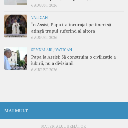
6 AUGUST 2026
VATICAN
În Assisi, Papa i-a încurajat pe tineri să
atingă trupul suferind al altora
6 AUGUST 2026
SEMNALĂRI
/
VATICAN
Papa la Assisi: Să construim o civilizație a
iubirii, nu a diviziunii
6 AUGUST 2026
MAI MULT
MATERIALUL URMĂTOR