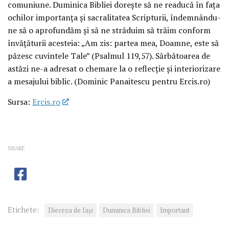
comuniune. Duminica Bibliei dorește să ne readucă în fața
ochilor importanța și sacralitatea Scripturii, îndemnându-
ne să o aprofundăm și să ne străduim să trăim conform
învățăturii acesteia: „Am zis: partea mea, Doamne, este să
păzesc cuvintele Tale” (Psalmul 119,57). Sărbătoarea de
astăzi ne-a adresat o chemare la o reflecție și interiorizare
a mesajului biblic. (Dominic Panaitescu pentru Ercis.ro)
Sursa:
Ercis.ro
SHARE
Etichete:
Dieceza de Iași
Duminica Bibliei
Important