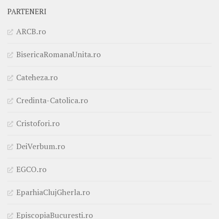
PARTENERI
ARCB.ro
BisericaRomanaUnita.ro
Cateheza.ro
Credinta-Catolica.ro
Cristofori.ro
DeiVerbum.ro
EGCO.ro
EparhiaClujGherla.ro
EpiscopiaBucuresti.ro