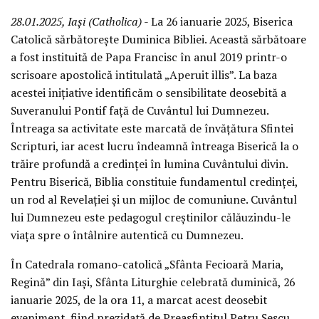
28.01.2025, Iași (Catholica)
- La 26 ianuarie 2025, Biserica
Catolică sărbătorește Duminica Bibliei. Această sărbătoare
a fost instituită de Papa Francisc în anul 2019 printr-o
scrisoare apostolică intitulată „Aperuit illis”. La baza
acestei inițiative identificăm o sensibilitate deosebită a
Suveranului Pontif față de Cuvântul lui Dumnezeu.
Întreaga sa activitate este marcată de învățătura Sfintei
Scripturi, iar acest lucru îndeamnă întreaga Biserică la o
trăire profundă a credinței în lumina Cuvântului divin.
Pentru Biserică, Biblia constituie fundamentul credinței,
un rod al Revelației și un mijloc de comuniune. Cuvântul
lui Dumnezeu este pedagogul creștinilor călăuzindu-le
viața spre o întâlnire autentică cu Dumnezeu.
În Catedrala romano-catolică „Sfânta Fecioară Maria,
Regină” din Iași, Sfânta Liturghie celebrată duminică, 26
ianuarie 2025, de la ora 11, a marcat acest deosebit
eveniment, fiind prezidată de Preasfințitul Petru Sescu,