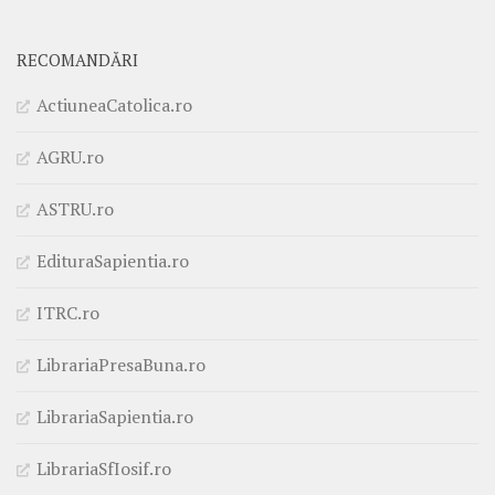
RECOMANDĂRI
ActiuneaCatolica.ro
AGRU.ro
ASTRU.ro
EdituraSapientia.ro
ITRC.ro
LibrariaPresaBuna.ro
LibrariaSapientia.ro
LibrariaSfIosif.ro