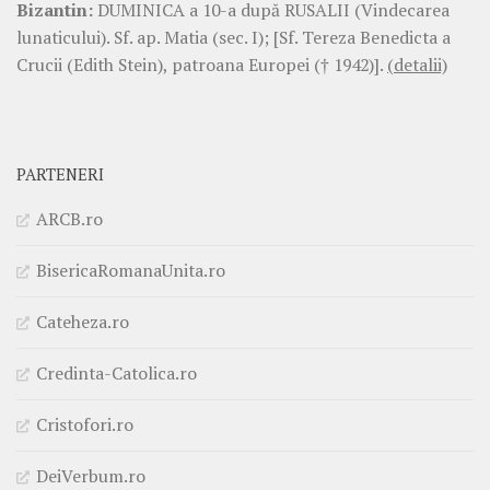
Bizantin:
DUMINICA a 10-a după RUSALII (Vindecarea
lunaticului). Sf. ap. Matia (sec. I); [Sf. Tereza Benedicta a
Crucii (Edith Stein), patroana Europei († 1942)].
(detalii)
PARTENERI
ARCB.ro
BisericaRomanaUnita.ro
Cateheza.ro
Credinta-Catolica.ro
Cristofori.ro
DeiVerbum.ro