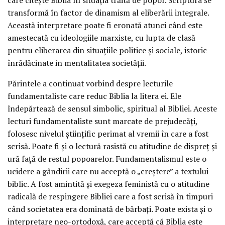
transformă în factor de dinamism al eliberării integrale.
Această interpretare poate fi eronată atunci când este
amestecată cu ideologiile marxiste, cu lupta de clasă
pentru eliberarea din situațiile politice și sociale, istoric
înrădăcinate in mentalitatea societății.
Părintele a continuat vorbind despre lecturile
fundamentaliste care reduc Biblia la litera ei. Ele
îndepărtează de sensul simbolic, spiritual al Bibliei. Aceste
lecturi fundamentaliste sunt marcate de prejudecăți,
folosesc nivelul științific perimat al vremii în care a fost
scrisă. Poate fi și o lectură rasistă cu atitudine de dispreț și
ură față de restul popoarelor. Fundamentalismul este o
ucidere a gândirii care nu acceptă o „creștere” a textului
biblic. A fost amintită și exegeza feministă cu o atitudine
radicală de respingere Bibliei care a fost scrisă în timpuri
când societatea era dominată de bărbați. Poate exista și o
interpretare neo-ortodoxă, care acceptă că Biblia este