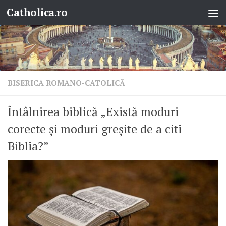
Catholica.ro
Skip to content
BISERICA ROMANO-CATOLICĂ
Întâlnirea biblică „Există moduri
corecte și moduri greșite de a citi
Biblia?”