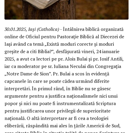
30.01.2025, Iași (Catholica)
- Întâlnirea biblică organizată
online de Oficiul pentru Pastorație Biblică al Diecezei de
Iași având ca temă „Există moduri corecte și moduri
greșite de a citi Biblia?”, desfășurată vineri, 24 ianuarie
2025, a avut ca lectori pe pr. Alois Bulai și pr. Iosif Antili,
iar ca moderator pe sr. Iuliana Neculai din Congregația
„Notre Dame de Sion”. Pr. Bulai a scos în evidență
capcanele în care se poate cădea urmând diferite
interpretări. În primul rând, în Biblie nu se găsesc
argumente pentru a justifica naționalismele nici unui
popor și nici nu poate fi instrumentalizată Scriptura
pentru justificarea unor privilegii de superioritate
națională. O altă interpretare ar fi cea a teologiei
eliberării, răspândită mai ales în țările Americii de Sud,
care citește Biblia în situația trăită de popor. Scriptura se