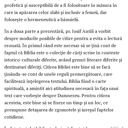
profetică și susceptibilă de a fi folositoare în măsura în
care ia apărarea celor slabi și inclusiv a femeii, dar
folosește o hermeneutică a bănuielii.
În a doua parte a prezentării, pr. Iosif Antili a vorbit
despre modurile posibile de citire pentru a evita o lectură
eronată. În primul rând este necesar să se țină cont de
faptul că Biblia este o colecție de cărți scrise în contexte
istorico-culturale diferite, având genuri literare diferite și
destinatari diferiți. Citirea Bibliei este bine să se facă
ținându-se cont de unele reguli premergătoare, care
facilitează înțelegerea textului. Biblia fiind o carte
spirituală, a amintit aici atitudinea necesară în fața unui
text care vorbește despre Dumnezeu. Pentru citirea
acesteia, este bine să se fixeze un timp și un loc, ce
presupune detașarea de zgomotele și iureșul faptelor
cotidiene.