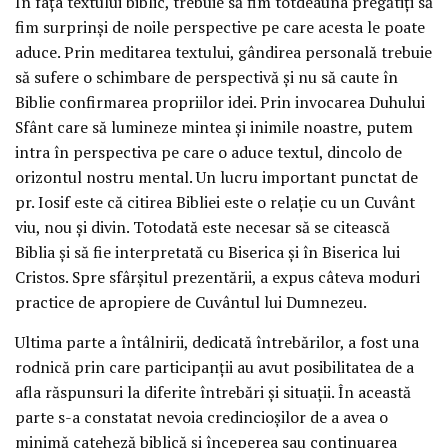
În fața textului biblic, trebuie să fim totdeauna pregătiți să
fim surprinși de noile perspective pe care acesta le poate
aduce. Prin meditarea textului, gândirea personală trebuie
să sufere o schimbare de perspectivă și nu să caute în
Biblie confirmarea propriilor idei. Prin invocarea Duhului
Sfânt care să lumineze mintea și inimile noastre, putem
intra în perspectiva pe care o aduce textul, dincolo de
orizontul nostru mental. Un lucru important punctat de
pr. Iosif este că citirea Bibliei este o relație cu un Cuvânt
viu, nou și divin. Totodată este necesar să se citească
Biblia și să fie interpretată cu Biserica și în Biserica lui
Cristos. Spre sfârșitul prezentării, a expus câteva moduri
practice de apropiere de Cuvântul lui Dumnezeu.
Ultima parte a întâlnirii, dedicată întrebărilor, a fost una
rodnică prin care participanții au avut posibilitatea de a
afla răspunsuri la diferite întrebări și situații. În această
parte s-a constatat nevoia credincioșilor de a avea o
minimă cateheză biblică și începerea sau continuarea