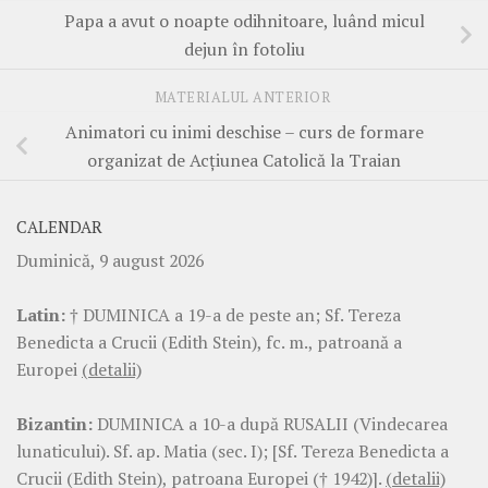
Papa a avut o noapte odihnitoare, luând micul
dejun în fotoliu
MATERIALUL ANTERIOR
Animatori cu inimi deschise – curs de formare
organizat de Acțiunea Catolică la Traian
CALENDAR
Duminică, 9 august 2026
Latin:
† DUMINICA a 19-a de peste an; Sf. Tereza
Benedicta a Crucii (Edith Stein), fc. m., patroană a
Europei
(detalii)
Bizantin:
DUMINICA a 10-a după RUSALII (Vindecarea
lunaticului). Sf. ap. Matia (sec. I); [Sf. Tereza Benedicta a
Crucii (Edith Stein), patroana Europei († 1942)].
(detalii)