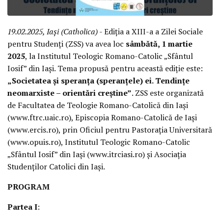
19.02.2025, Iași (Catholica)
- Ediția a XIII-a a Zilei Sociale
pentru Studenți (ZSS) va avea loc
sâmbătă, 1 martie
2025
, la Institutul Teologic Romano-Catolic „Sfântul
Iosif” din Iași. Tema propusă pentru această ediție este:
„Societatea și speranța (speranțele) ei. Tendințe
neomarxiste – orientări creștine”
. ZSS este organizată
de Facultatea de Teologie Romano-Catolică din Iași
(www.ftrc.uaic.ro), Episcopia Romano-Catolică de Iași
(www.ercis.ro), prin Oficiul pentru Pastorația Universitară
(www.opuis.ro), Institutul Teologic Romano-Catolic
„Sfântul Iosif” din Iași (www.itrciasi.ro) și Asociația
Studenților Catolici din Iași.
PROGRAM
Partea I
: