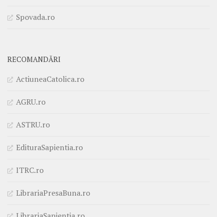
Spovada.ro
RECOMANDĂRI
ActiuneaCatolica.ro
AGRU.ro
ASTRU.ro
EdituraSapientia.ro
ITRC.ro
LibrariaPresaBuna.ro
LibrariaSapientia.ro