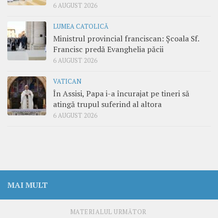
6 AUGUST 2026
LUMEA CATOLICĂ
Ministrul provincial franciscan: Școala Sf.
Francisc predă Evanghelia păcii
6 AUGUST 2026
VATICAN
În Assisi, Papa i-a încurajat pe tineri să
atingă trupul suferind al altora
6 AUGUST 2026
MAI MULT
MATERIALUL URMĂTOR