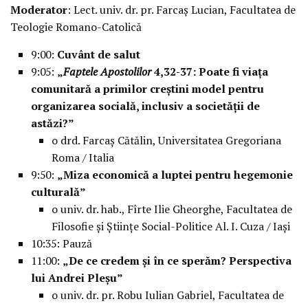
Moderator
: Lect. univ. dr. pr. Farcaș Lucian, Facultatea de
Teologie Romano-Catolică
9:00:
Cuvânt de salut
9:05:
„
Faptele Apostolilor
4,32-37: Poate fi viața
comunitară a primilor creștini model pentru
organizarea socială, inclusiv a societății de
astăzi?”
o drd. Farcaș Cătălin, Universitatea Gregoriana
Roma / Italia
9:50:
„Miza economică a luptei pentru hegemonie
culturală”
o univ. dr. hab., Fîrte Ilie Gheorghe, Facultatea de
Filosofie și Științe Social-Politice Al. I. Cuza / Iași
10:35: Pauză
11:00:
„De ce credem și în ce sperăm? Perspectiva
lui Andrei Pleșu”
o univ. dr. pr. Robu Iulian Gabriel, Facultatea de