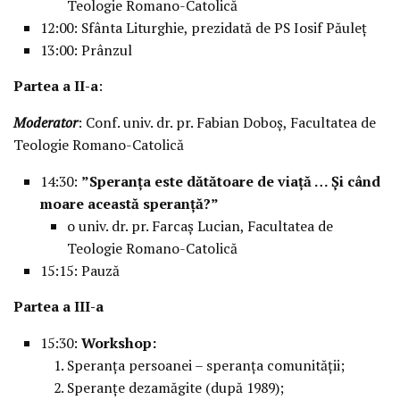
Teologie Romano-Catolică
12:00: Sfânta Liturghie, prezidată de PS Iosif Păuleț
13:00: Prânzul
Partea a II-a
:
Moderator
: Conf. univ. dr. pr. Fabian Doboș, Facultatea de
Teologie Romano-Catolică
14:30:
”Speranța este dătătoare de viață … Și când
moare această speranță?”
o univ. dr. pr. Farcaș Lucian, Facultatea de
Teologie Romano-Catolică
15:15: Pauză
Partea a III-a
15:30:
Workshop:
Speranța persoanei – speranța comunității;
Speranțe dezamăgite (după 1989);