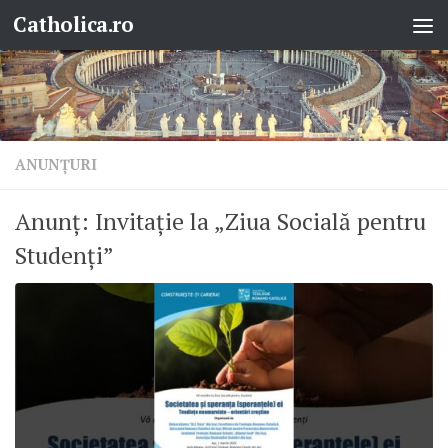
Catholica.ro
Skip to content
ANUNŢURI
Anunț: Invitație la „Ziua Socială pentru
Studenți”