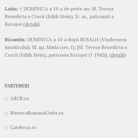
Latin:
† DUMINICA a 19-a de peste an; Sf. Tereza
Benedicta a Crucii (Edith Stein), fc. m., patroană a
Europei
(detalii)
Bizantin:
DUMINICA a 10-a după RUSALII (Vindecarea
lunaticului). Sf. ap. Matia (sec. I); [Sf. Tereza Benedicta a
Crucii (Edith Stein), patroana Europei († 1942)].
(detalii)
PARTENERI
ARCB.ro
BisericaRomanaUnita.ro
Cateheza.ro