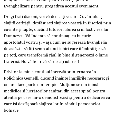
Evanghelizare pentru pregătirea acestui eveniment.
Dragi frați diaconi, voi vă dedicați vestirii Cuvântului și
slujirii carității; desfășurați slujirea voastră în Biserică prin
cuvinte și fapte, ducând tuturor iubirea și milostivirea lui
Dumnezeu. Vă îndemn să continuați cu bucurie
apostolatul vostru și – așa cum ne sugerează Evanghelia
de astăzi – să fiți semn al unei iubiri care îi îmbrățișează
pe toți, care transformă răul în bine și generează o lume
fraternă. Nu vă fie frică să riscați iubirea!
Privitor la mine, continui încrezător internarea în
Policlinica Gemelli, ducând înainte îngrijirile necesare; și
odihna face parte din terapie! Mulțumesc din inimă
medicilor și lucrătorilor sanitari din acest spital pentru
atenția pe care mi-o demonstrează și pentru dedicarea cu
care își desfășoară slujirea lor în rândul persoanelor
bolnave.