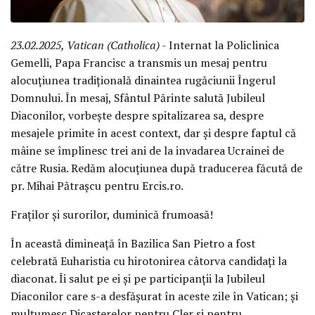
23.02.2025, Vatican (Catholica)
- Internat la Policlinica
Gemelli, Papa Francisc a transmis un mesaj pentru
alocuțiunea tradițională dinaintea rugăciunii Îngerul
Domnului. În mesaj, Sfântul Părinte salută Jubileul
Diaconilor, vorbește despre spitalizarea sa, despre
mesajele primite în acest context, dar și despre faptul că
mâine se împlinesc trei ani de la invadarea Ucrainei de
către Rusia. Redăm alocuțiunea după traducerea făcută de
pr. Mihai Pătrașcu pentru Ercis.ro.
Fraților și surorilor, duminică frumoasă!
În această dimineață în Bazilica San Pietro a fost
celebrată Euharistia cu hirotonirea câtorva candidați la
diaconat. Îi salut pe ei și pe participanții la Jubileul
Diaconilor care s-a desfășurat în aceste zile în Vatican; și
mulțumesc Dicasterelor pentru Cler și pentru