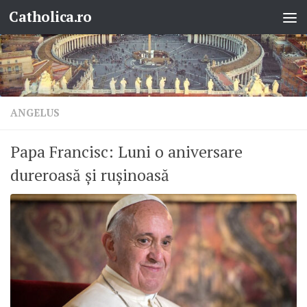
Catholica.ro
Skip to content
ANGELUS
Papa Francisc: Luni o aniversare
dureroasă și rușinoasă