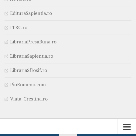
EdituraSapientia.ro
ITRC.ro
LibrariaPresaBuna.ro
LibrariaSapientia.ro
LibrariaSfIosif.ro
PioRomeno.com
Viata-Crestina.ro