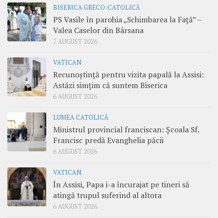
BISERICA GRECO-CATOLICĂ
PS Vasile în parohia „Schimbarea la Față” –
Valea Caselor din Bârsana
7 AUGUST 2026
VATICAN
Recunoștință pentru vizita papală la Assisi:
Astăzi simțim că suntem Biserica
6 AUGUST 2026
LUMEA CATOLICĂ
Ministrul provincial franciscan: Școala Sf.
Francisc predă Evanghelia păcii
6 AUGUST 2026
VATICAN
În Assisi, Papa i-a încurajat pe tineri să
atingă trupul suferind al altora
6 AUGUST 2026