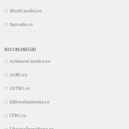
SfintiCatolici.ro
Spovada.ro
RECOMANDĂRI
ActiuneaCatolica.ro
AGRU.ro
ASTRU.ro
EdituraSapientia.ro
ITRC.ro
LibrariaPresaBuna.ro