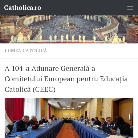
Catholica.ro
Skip to content
LUMEA CATOLICĂ
A 104-a Adunare Generală a
Comitetului European pentru Educația
Catolică (CEEC)