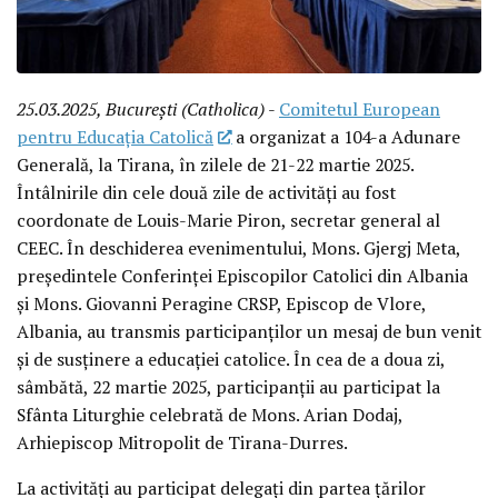
25.03.2025, București (Catholica)
-
Comitetul European
pentru Educația Catolică
a organizat a 104-a Adunare
Generală, la Tirana, în zilele de 21-22 martie 2025.
Întâlnirile din cele două zile de activități au fost
coordonate de Louis-Marie Piron, secretar general al
CEEC. În deschiderea evenimentului, Mons. Gjergj Meta,
președintele Conferinței Episcopilor Catolici din Albania
și Mons. Giovanni Peragine CRSP, Episcop de Vlore,
Albania, au transmis participanților un mesaj de bun venit
și de susținere a educației catolice. În cea de a doua zi,
sâmbătă, 22 martie 2025, participanții au participat la
Sfânta Liturghie celebrată de Mons. Arian Dodaj,
Arhiepiscop Mitropolit de Tirana-Durres.
La activități au participat delegați din partea țărilor