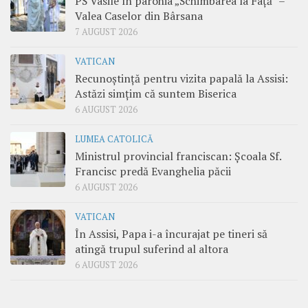
PS Vasile în parohia „Schimbarea la Față” –
Valea Caselor din Bârsana
7 AUGUST 2026
VATICAN
Recunoștință pentru vizita papală la Assisi:
Astăzi simțim că suntem Biserica
6 AUGUST 2026
LUMEA CATOLICĂ
Ministrul provincial franciscan: Școala Sf.
Francisc predă Evanghelia păcii
6 AUGUST 2026
VATICAN
În Assisi, Papa i-a încurajat pe tineri să
atingă trupul suferind al altora
6 AUGUST 2026