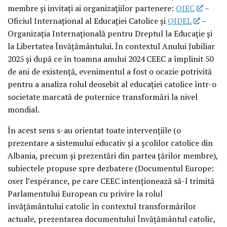
membre și invitați ai organizațiilor partenere:
OIEC
–
Oficiul Internațional al Educației Catolice și
OIDEL
–
Organizația Internațională pentru Dreptul la Educație și
la Libertatea Învățământului. În contextul Anului Jubiliar
2025 și după ce în toamna anului 2024 CEEC a împlinit 50
de ani de existență, evenimentul a fost o ocazie potrivită
pentru a analiza rolul deosebit al educației catolice într-o
societate marcată de puternice transformări la nivel
mondial.
În acest sens s-au orientat toate intervențiile (o
prezentare a sistemului educativ și a școlilor catolice din
Albania, precum și prezentări din partea țărilor membre),
subiectele propuse spre dezbatere (Documentul Europe:
oser l’espérance, pe care CEEC intenționează să-l trimită
Parlamentului European cu privire la rolul
învățământului catolic în contextul transformărilor
actuale, prezentarea documentului Învățământul catolic,