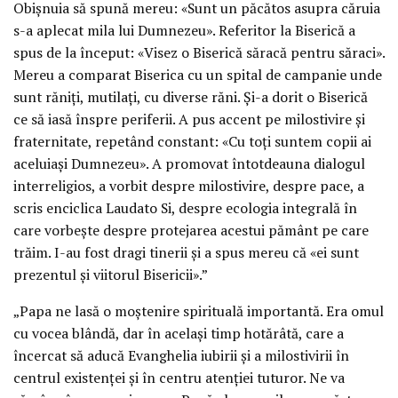
Obișnuia să spună mereu: «Sunt un păcătos asupra căruia
s-a aplecat mila lui Dumnezeu». Referitor la Biserică a
spus de la început: «Visez o Biserică săracă pentru săraci».
Mereu a comparat Biserica cu un spital de campanie unde
sunt răniți, mutilați, cu diverse răni. Și-a dorit o Biserică
ce să iasă înspre periferii. A pus accent pe milostivire și
fraternitate, repetând constant: «Cu toți suntem copii ai
aceluiași Dumnezeu». A promovat întotdeauna dialogul
interreligios, a vorbit despre milostivire, despre pace, a
scris enciclica Laudato Si, despre ecologia integrală în
care vorbește despre protejarea acestui pământ pe care
trăim. I-au fost dragi tinerii și a spus mereu că «ei sunt
prezentul și viitorul Bisericii».”
„Papa ne lasă o moștenire spirituală importantă. Era omul
cu vocea blândă, dar în același timp hotărâtă, care a
încercat să aducă Evanghelia iubirii și a milostivirii în
centrul existenței și în centru atenției tuturor. Ne va