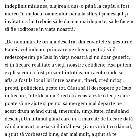
îndeplinit misiunea, slujirea a dus-o până la capăt, a fost
mereu în mijlocul oamenilor până la sfârșit și mesajul și
învățătura lui trebuie să le ducem mai departe, să le facem
să fie roditoare în viața noastră.”
„De nenumărate ori am descifrat din cuvintele și gesturile
Papei acel îndemn prin care ne chema pe toți să îl
redescoperim pe Isus în viața noastră și nu doar generic,
ci în fiecare realitate a vieții noastre cotidiene. Așa putem
explica cum a fost prezent întotdeauna acolo unde se
afla, a fost la locul lui între oameni, tineri, credincioși,
preoți, politicieni, peste tot. Căuta să îl descopere pe Isus
în fiecare, întotdeauna. Cred că aceasta este o lecție care
poate să ne ajute și pe noi să mergem mai departe pe
acest drum având curaj, smerenie, simplitate, rămânând
deschiși. Un ultimul gând care m-a marcat: de fiecare dată
când am avut ocazia să îl întâlnesc și am vorbit cu dânsul,
a știut să vorbească bine, dar mai mult, a știut să te