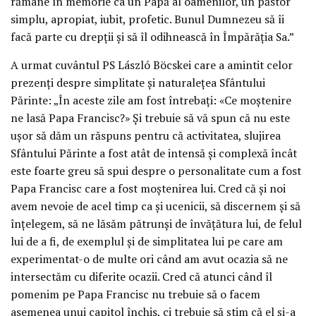
rămâne în memorie ca un Papă al oamenilor, un păstor
simplu, apropiat, iubit, profetic. Bunul Dumnezeu să îi
facă parte cu drepții și să îl odihnească în Împărăția Sa.”
A urmat cuvântul PS László Böcskei care a amintit celor
prezenți despre simplitate și naturalețea Sfântului
Părinte: „În aceste zile am fost întrebați: «Ce moștenire
ne lasă Papa Francisc?» Și trebuie să vă spun că nu este
ușor să dăm un răspuns pentru că activitatea, slujirea
Sfântului Părinte a fost atât de intensă și complexă încât
este foarte greu să spui despre o personalitate cum a fost
Papa Francisc care a fost moștenirea lui. Cred că și noi
avem nevoie de acel timp ca și ucenicii, să discernem și să
înțelegem, să ne lăsăm pătrunși de învățătura lui, de felul
lui de a fi, de exemplul și de simplitatea lui pe care am
experimentat-o de multe ori când am avut ocazia să ne
intersectăm cu diferite ocazii. Cred că atunci când îl
pomenim pe Papa Francisc nu trebuie să o facem
asemenea unui capitol închis, ci trebuie să știm că el și-a