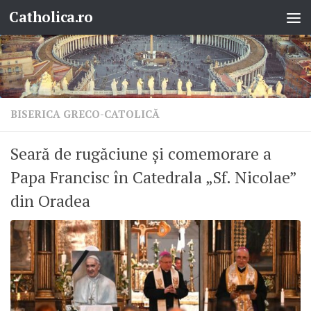
Catholica.ro
Skip to content
BISERICA GRECO-CATOLICĂ
Seară de rugăciune și comemorare a
Papa Francisc în Catedrala „Sf. Nicolae”
din Oradea