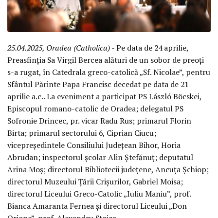
25.04.2025, Oradea (Catholica)
- Pe data de 24 aprilie,
Preasfinția Sa Virgil Bercea alături de un sobor de preoți
s-a rugat, în Catedrala greco-catolică „Sf. Nicolae”, pentru
Sfântul Părinte Papa Francisc decedat pe data de 21
aprilie a.c.. La eveniment a participat PS László Böcskei,
Episcopul romano-catolic de Oradea; delegatul PS
Sofronie Drincec, pr. vicar Radu Rus; primarul Florin
Birta; primarul sectorului 6, Ciprian Ciucu;
vicepreședintele Consiliului Județean Bihor, Horia
Abrudan; inspectorul școlar Alin Ștefănuț; deputatul
Arina Moș; directorul Bibliotecii județene, Ancuța Șchiop;
directorul Muzeului Țării Crișurilor, Gabriel Moisa;
directorul Liceului Greco-Catolic „Iuliu Maniu”, prof.
Bianca Amaranta Fernea și directorul Liceului „Don
Orione”, prof. Alexandru Stoica.