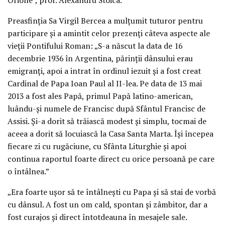
Preasfinția Sa Virgil Bercea a mulțumit tuturor pentru
participare și a amintit celor prezenți câteva aspecte ale
vieții Pontifului Roman: „S-a născut la data de 16
decembrie 1936 în Argentina, părinții dânsului erau
emigranți, apoi a intrat în ordinul iezuit și a fost creat
Cardinal de Papa Ioan Paul al II-lea. Pe data de 13 mai
2013 a fost ales Papă, primul Papă latino-american,
luându-și numele de Francisc după Sfântul Francisc de
Assisi. Și-a dorit să trăiască modest și simplu, tocmai de
aceea a dorit să locuiască la Casa Santa Marta. Își începea
fiecare zi cu rugăciune, cu Sfânta Liturghie și apoi
continua raportul foarte direct cu orice persoană pe care
o întâlnea.”
„Era foarte ușor să te întâlnești cu Papa și să stai de vorbă
cu dânsul. A fost un om cald, spontan și zâmbitor, dar a
fost curajos și direct întotdeauna în mesajele sale.