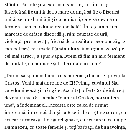
Sfântul Părinte și-a exprimat speranța ca întreaga
Biserică să fie unită de „o mare dorință să fie o Biserică
unită, semn al unității și comuniunii, care să devină un
ferment pentru o lume reconciliată”. În fața unei lumi
marcate de atâtea discordii și răni cauzate de ură,
violență, prejudecăți, frică și de o realitate economică „ce
exploatează resursele Pământului și îi marginalizează pe
cei mai săraci”, a spus Papa, „vrem să fim un mic ferment
de unitate, comuniune și fraternitate în lume”.
„Dorim să spunem lumii, cu smerenie și bucurie: priviți la
Cristos! Veniți mai aproape de El! Primiți cuvântul Său
care luminează și mângâie! Ascultați oferta Sa de iubire și
deveniți unica Sa familie: în unicul Cristos, noi suntem
una”, a îndemnat el. „Aceasta este calea de urmat
împreună, între noi, dar și cu Bisericile creștine surori, cu
cei care urmează alte căi religioase, cu cei care îl caută pe
Dumnezeu, cu toate femeile și toți bărbații de bunăvoință,