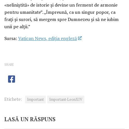
«neliniștită» de istorie și devine un ferment de armonie
pentru umanitate”. „Împreună, ca un singur popor, ca
frați și surori, să mergem spre Dumnezeu și să ne iubim
unii pe alții.”
Sursa:
Vatican News, ediția engleză
SHARE
Etichete:
Important
Important-LeonXIV
LASĂ UN RĂSPUNS