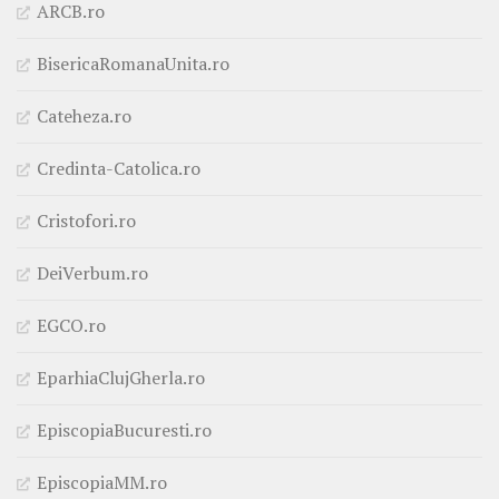
ARCB.ro
BisericaRomanaUnita.ro
Cateheza.ro
Credinta-Catolica.ro
Cristofori.ro
DeiVerbum.ro
EGCO.ro
EparhiaClujGherla.ro
EpiscopiaBucuresti.ro
EpiscopiaMM.ro