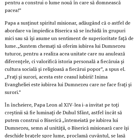
pentru a construi o lume nouă în care să domnească
pacea!”
Papa a susținut spiritul misionar, adăugând că o astfel de
abordare va împiedica Biserica să se închidă în grupuri
mici sau să își asume un sentiment de superioritate față de
lume. „Suntem chemați să oferim iubirea lui Dumnezeu
tuturor, pentru a realiza acea unitate care nu anulează
diferențele, ci valorifică istoria personală a fiecăruia și
cultura socială și religioasă a fiecărui popor”, a spus el.
„Frați și surori, acesta este ceasul iubirii! Inima
Evangheliei este iubirea lui Dumnezeu care ne face frați și
surori.”
În încheiere, Papa Leon al XIV-lea i-a invitat pe toți
creștinii să fie luminați de Duhul Sfânt, astfel încât să
putem construi o Biserică „întemeiată pe iubirea lui
Dumnezeu, semn al unității, o Biserică misionară care își
deschide brațele spre lume, proclamă cuvântul, se lasă