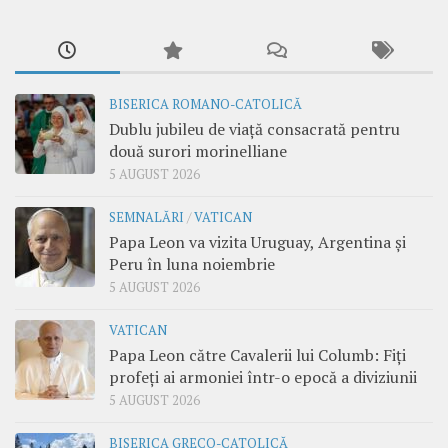
BISERICA ROMANO-CATOLICĂ
Dublu jubileu de viață consacrată pentru
două surori morinelliane
5 AUGUST 2026
SEMNALĂRI
/
VATICAN
Papa Leon va vizita Uruguay, Argentina și
Peru în luna noiembrie
5 AUGUST 2026
VATICAN
Papa Leon către Cavalerii lui Columb: Fiți
profeți ai armoniei într-o epocă a diviziunii
5 AUGUST 2026
BISERICA GRECO-CATOLICĂ