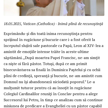
18.05.2025, Vatican (Catholica)
-
Inimă plină de recunoștință
Exprimându-și din toată inima recunoștința pentru
sprijinul în rugăciune și bucurie care i-a fost oferit la
începutul slujirii sale pastorale ca Papă, Leon al XIV-lea a
amintit de emoțiile intense trăite în aceste ultime
săptămâni. „După moartea Papei Francisc, ne-am simțit
ca niște oi fără păstor. Totuși, după ce am primit
binecuvântarea sa finală în Duminica Paștelui și cu ochii
plini de credință, speranță și bucurie, ne-am amintit cum
Domnul nu își abandonează niciodată poporul.” Le-a
mulțumit tuturor pentru că au însoțit în rugăciune
Colegiul Cardinalilor reuniți în Conclav pentru a alege
Succesorul lui Petru, în timp ce analizau cum să continue
misiunea de predicare a Evangheliei cu un păstor capabil