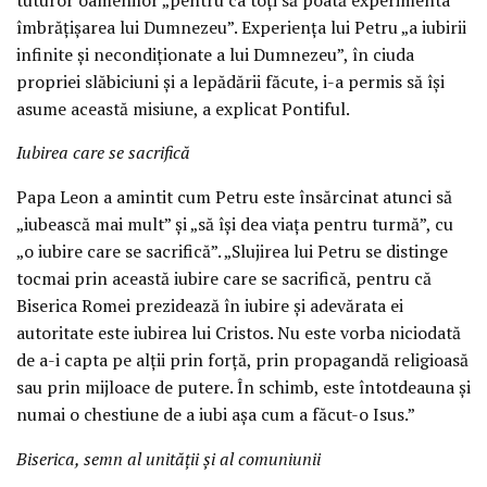
îmbrățișarea lui Dumnezeu”. Experiența lui Petru „a iubirii
infinite și necondiționate a lui Dumnezeu”, în ciuda
propriei slăbiciuni și a lepădării făcute, i-a permis să își
asume această misiune, a explicat Pontiful.
Iubirea care se sacrifică
Papa Leon a amintit cum Petru este însărcinat atunci să
„iubească mai mult” și „să își dea viața pentru turmă”, cu
„o iubire care se sacrifică”. „Slujirea lui Petru se distinge
tocmai prin această iubire care se sacrifică, pentru că
Biserica Romei prezidează în iubire și adevărata ei
autoritate este iubirea lui Cristos. Nu este vorba niciodată
de a-i capta pe alții prin forță, prin propagandă religioasă
sau prin mijloace de putere. În schimb, este întotdeauna și
numai o chestiune de a iubi așa cum a făcut-o Isus.”
Biserica, semn al unității și al comuniunii