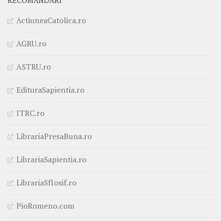
RECOMANDĂRI
ActiuneaCatolica.ro
AGRU.ro
ASTRU.ro
EdituraSapientia.ro
ITRC.ro
LibrariaPresaBuna.ro
LibrariaSapientia.ro
LibrariaSfIosif.ro
PioRomeno.com