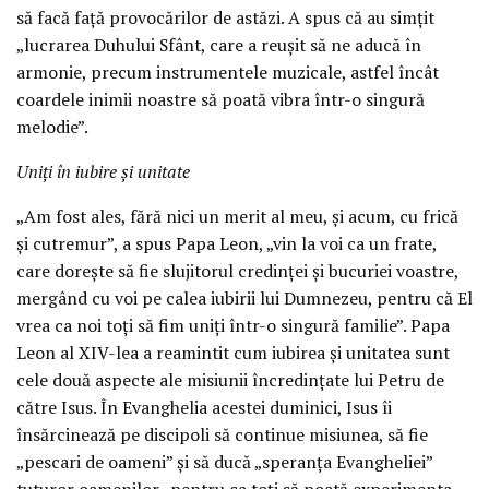
să facă față provocărilor de astăzi. A spus că au simțit
„lucrarea Duhului Sfânt, care a reușit să ne aducă în
armonie, precum instrumentele muzicale, astfel încât
coardele inimii noastre să poată vibra într-o singură
melodie”.
Uniți în iubire și unitate
„Am fost ales, fără nici un merit al meu, și acum, cu frică
și cutremur”, a spus Papa Leon, „vin la voi ca un frate,
care dorește să fie slujitorul credinței și bucuriei voastre,
mergând cu voi pe calea iubirii lui Dumnezeu, pentru că El
vrea ca noi toți să fim uniți într-o singură familie”. Papa
Leon al XIV-lea a reamintit cum iubirea și unitatea sunt
cele două aspecte ale misiunii încredințate lui Petru de
către Isus. În Evanghelia acestei duminici, Isus îi
însărcinează pe discipoli să continue misiunea, să fie
„pescari de oameni” și să ducă „speranța Evangheliei”
tuturor oamenilor „pentru ca toți să poată experimenta