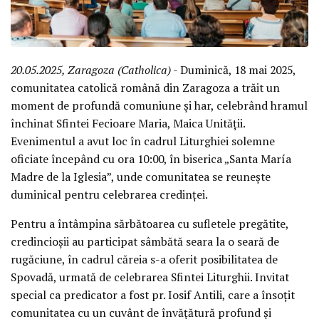
20.05.2025, Zaragoza (Catholica)
- Duminică, 18 mai 2025,
comunitatea catolică română din Zaragoza a trăit un
moment de profundă comuniune și har, celebrând hramul
închinat Sfintei Fecioare Maria, Maica Unității.
Evenimentul a avut loc în cadrul Liturghiei solemne
oficiate începând cu ora 10:00, în biserica „Santa María
Madre de la Iglesia”, unde comunitatea se reunește
duminical pentru celebrarea credinței.
Pentru a întâmpina sărbătoarea cu sufletele pregătite,
credincioșii au participat sâmbătă seara la o seară de
rugăciune, în cadrul căreia s-a oferit posibilitatea de
Spovadă, urmată de celebrarea Sfintei Liturghii. Invitat
special ca predicator a fost pr. Iosif Antili, care a însoțit
comunitatea cu un cuvânt de învățătură profund și