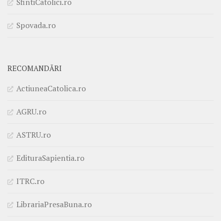
SfintiCatolici.ro
Spovada.ro
RECOMANDĂRI
ActiuneaCatolica.ro
AGRU.ro
ASTRU.ro
EdituraSapientia.ro
ITRC.ro
LibrariaPresaBuna.ro