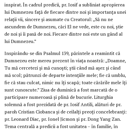
inspirat. În cadrul predicii, pr. Iosif a subliniat apropierea
lui Dumnezeu față de fiecare dintre noi și importanța unei
relații vii, sincere și asumate cu Creatorul: „Să nu ne
ascundem de Dumnezeu, căci El ne vede, este cu noi, știe
de noi și îi pasă de noi. Fiecare dintre noi este un gând al
lui Dumnezeu.”
Inspirându-se din Psalmul 139, părintele a reamintit că
Dumnezeu este mereu prezent în viața noastră: „Doamne,
Tu mă cercetezi și mă cunoști; știi când mă așez și când
mă scol; pătrunzi de departe intențiile mele; fie că umblu,
fie că stau culcat, nimic nu îți scapă; toate cărările mele îți
sunt cunoscute.” Ziua de duminică a fost marcată de o
participare numeroasă și plină de bucurie. Liturghia
solemnă a fost prezidată de pr. Iosif Antili, alături de pr.
paroh Cristian Ciobanca și de ceilalți preoți concelebranți:
pr. Leonard Diac, pr. Ionel Jicmon și pr. Dong Yang Zan.
Tema centrală a predicii a fost unitatea – în familie, în