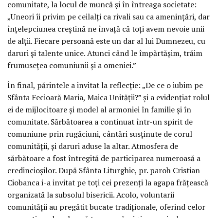
comunitate, la locul de muncă și în întreaga societate:
„Uneori îi privim pe ceilalți ca rivali sau ca amenințări, dar
înțelepciunea creștină ne învață că toți avem nevoie unii
de alții. Fiecare persoană este un dar al lui Dumnezeu, cu
daruri și talente unice. Atunci când le împărtășim, trăim
frumusețea comuniunii și a omeniei.”
În final, părintele a invitat la reflecție: „De ce o iubim pe
Sfânta Fecioară Maria, Maica Unității?” și a evidențiat rolul
ei de mijlocitoare și model al armoniei în familie și în
comunitate. Sărbătoarea a continuat într-un spirit de
comuniune prin rugăciuni, cântări susținute de corul
comunității, și daruri aduse la altar. Atmosfera de
sărbătoare a fost întregită de participarea numeroasă a
credincioșilor. După Sfânta Liturghie, pr. paroh Cristian
Ciobanca i-a invitat pe toți cei prezenți la agapa frățească
organizată la subsolul bisericii. Acolo, voluntarii
comunității au pregătit bucate tradiționale, oferind celor