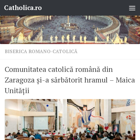
Catholica.ro
Skip to content
BISERICA ROMANO-CATOLICĂ
Comunitatea catolică română din
Zaragoza și-a sărbătorit hramul – Maica
Unității