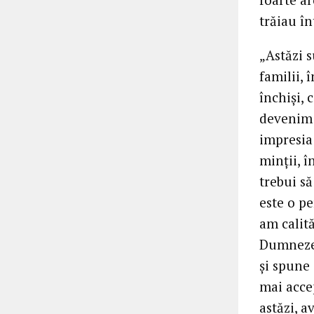
trăiau în
„Astăzi s
familii, 
închiși, 
devenim 
impresia 
minții, î
trebui să
este o pe
am calită
Dumnezeu
și spune 
mai acce
astăzi, a