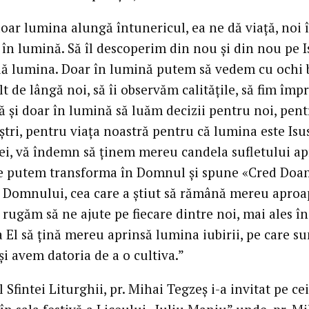
doar lumina alungă întunericul, ea ne dă viață, noi 
în lumină. Să îl descoperim din nou și din nou pe I
dă lumina. Doar în lumină putem să vedem cu ochi 
lt de lângă noi, să îi observăm calitățile, să fim îm
ă și doar în lumină să luăm decizii pentru noi, pen
ștri, pentru viața noastră pentru că lumina este Isus
ei, vă îndemn să ținem mereu candela sufletului ap
e putem transforma în Domnul și spune «Cred Doa
 Domnului, cea care a știut să rămână mereu aproa
o rugăm să ne ajute pe fiecare dintre noi, mai ales în
a El să țină mereu aprinsă lumina iubirii, pe care s
i avem datoria de a o cultiva.”
l Sfintei Liturghii, pr. Mihai Tegzeș i-a invitat pe cei