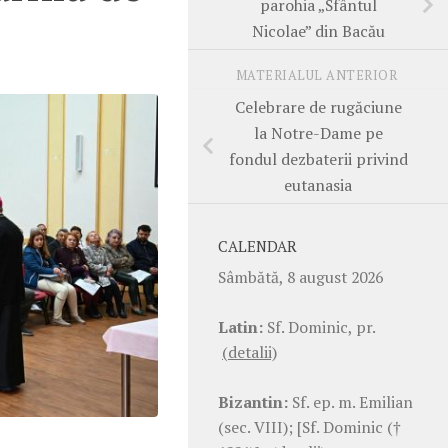
parohia „Sfântul
Nicolae” din Bacău
MATERIALUL ANTERIOR
Celebrare de rugăciune
la Notre-Dame pe
fondul dezbaterii privind
eutanasia
CALENDAR
Sâmbătă, 8 august 2026
Latin:
Sf. Dominic, pr.
(detalii)
Bizantin:
Sf. ep. m. Emilian
(sec. VIII); [Sf. Dominic (†