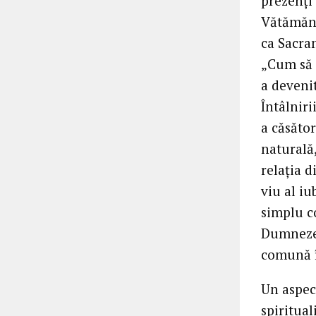
prezenți 
Vătămăne
ca Sacram
„Cum să 
a deveni
Întâlniri
a căsător
naturală,
relația d
viu al iu
simplu co
Dumnezeu
comună în
Un aspect
spiritual