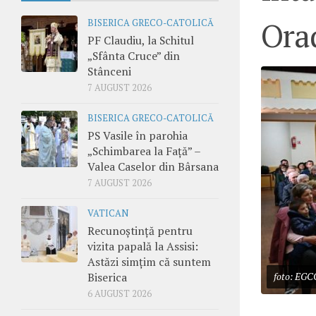
Ora
BISERICA GRECO-CATOLICĂ
PF Claudiu, la Schitul
„Sfânta Cruce” din
Stânceni
7 AUGUST 2026
BISERICA GRECO-CATOLICĂ
PS Vasile în parohia
„Schimbarea la Față” –
Valea Caselor din Bârsana
7 AUGUST 2026
VATICAN
Recunoștință pentru
vizita papală la Assisi:
Astăzi simțim că suntem
Biserica
foto: EGCO
6 AUGUST 2026