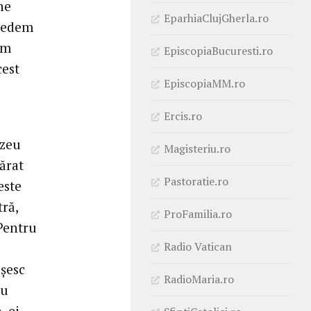
ne
EparhiaClujGherla.ro
 vedem
um
EpiscopiaBucuresti.ro
cest
EpiscopiaMM.ro
Ercis.ro
ezeu
Magisteriu.ro
ărat
Pastoratie.ro
este
tră,
ProFamilia.ro
Pentru
Radio Vatican
ușesc
RadioMaria.ro
au
, ei