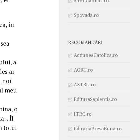
SfintiCatolici.ro
Spovada.ro
ea, în
RECOMANDĂRI
esea
ActiuneaCatolica.ro
ului, a
AGRU.ro
des ar
ă noi
ASTRU.ro
dul meu
EdituraSapientia.ro
mina, o
ITRC.ro
». Îl
m totul
LibrariaPresaBuna.ro