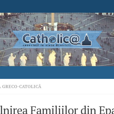
A GRECO-CATOLICĂ
lnirea Familiilor din Ep