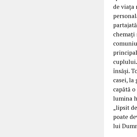
de viața
personală
partajată
chemați 
comuniun
principal
cuplului.
însăși. T
casei, la
capătă o
lumina h
„lipsit d
poate dev
lui Dumn