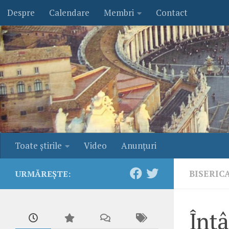
Despre
Calendare
Membri
Contact
Skip to content
Toate ştirile
Video
Anunţuri
BISERIC
URMĂREȘTE:
Întâ