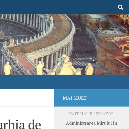
MAI MULT
MATERIALUL URMĂTOR
arhia de
Administrarea Mirului în