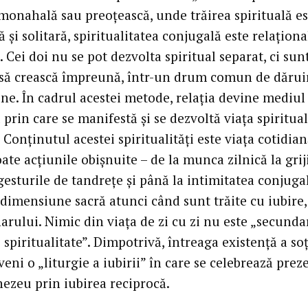
 monahală sau preoțească, unde trăirea spirituală es
 și solitară, spiritualitatea conjugală este relaționa
. Cei doi nu se pot dezvolta spiritual separat, ci sun
să crească împreună, într-un drum comun de dăruir
e. În cadrul acestei metode, relația devine mediul
 prin care se manifestă și se dezvoltă viața spiritual
 Conținutul acestei spiritualități este viața cotidia
oate acțiunile obișnuite – de la munca zilnică la grij
 gesturile de tandrețe și până la intimitatea conjuga
 dimensiune sacră atunci când sunt trăite cu iubire,
arului. Nimic din viața de zi cu zi nu este „secunda
e spiritualitate”. Dimpotrivă, întreaga existență a soț
eni o „liturgie a iubirii” în care se celebrează prez
ezeu prin iubirea reciprocă.