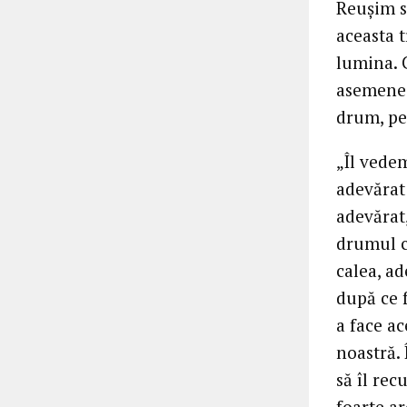
Reușim s
aceasta 
lumina. 
asemenea
drum, pen
„Îl vede
adevărat
adevărat
drumul c
calea, ad
după ce 
a face a
noastră. 
să îl rec
foarte ar