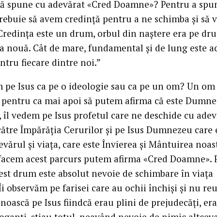
ă spune cu adevărat «Cred Doamne»? Pentru a spu
trebuie să avem credință pentru a ne schimba și să
Credința este un drum, orbul din naștere era pe dr
 nouă. Cât de mare, fundamental și de lung este a
tru fiecare dintre noi.”
m pe Isus ca pe o ideologie sau ca pe un om? Un om
 pentru ca mai apoi să putem afirma că este Dumn
, îl vedem pe Isus profetul care ne deschide cu adev
ătre Împărăția Cerurilor și pe Isus Dumnezeu care 
evărul și viața, care este Învierea și Mântuirea noas
facem acest parcurs putem afirma «Cred Doamne». 
cest drum este absolut nevoie de schimbare în viața
Îi observăm pe farisei care au ochii închiși și nu re
unoască pe Isus fiindcă erau plini de prejudecăți, er
oganți, știau totul, neavând nevoie de nimic altceva