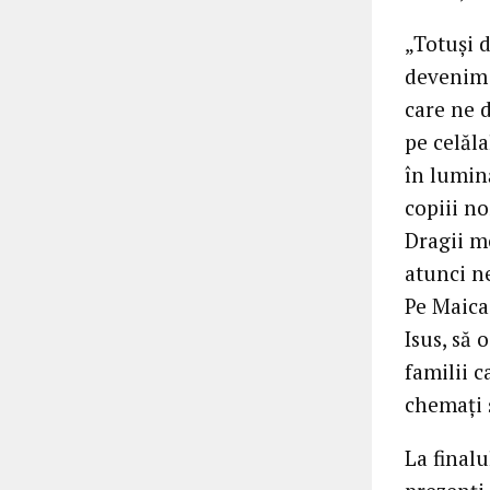
„Totuși 
devenim 
care ne 
pe celăla
în lumin
copiii no
Dragii m
atunci n
Pe Maica
Isus, să 
familii c
chemați ș
La finalu