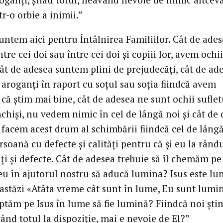
tr-o orbie a inimii.”
untem aici pentru Întâlnirea Familiilor. Cât de ades
între cei doi sau între cei doi și copiii lor, avem ochii
cât de adesea suntem plini de prejudecăți, cât de ad
aroganți în raport cu soțul sau soția fiindcă avem
că știm mai bine, cât de adesea ne sunt ochii suflet
nchiși, nu vedem nimic în cel de lângă noi și cât de 
 facem acest drum al schimbării fiindcă cel de lâng
rsoană cu defecte și calități pentru că și eu la rân
ți și defecte. Cât de adesea trebuie să îl chemăm pe
 în ajutorul nostru să aducă lumina? Isus este lu
astăzi «Atâta vreme cât sunt în lume, Eu sunt lumina
ptăm pe Isus în lume să fie lumină? Fiindcă noi ști
vând totul la dispoziție, mai e nevoie de El?”