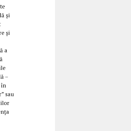
te
lă și
t
e și
ă a
nă
ile
lă –
 în
r” sau
ilor
ența