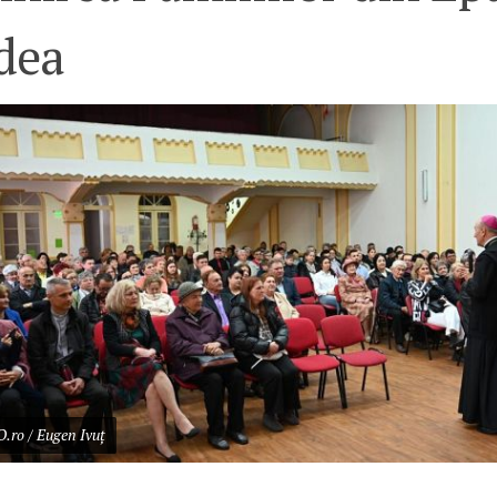
dea
.ro / Eugen Ivuț