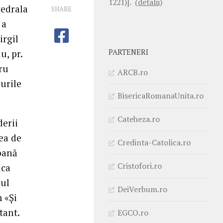
1221)].
(detalii)
tedrala
SHARE
 a
irgil
PARTENERI
u, pr.
tru
ARCB.ro
surile
BisericaRomanaUnita.ro
Cateheza.ro
derii
tea de
Credinta-Catolica.ro
soană
Cristofori.ro
ica
lul
DeiVerbum.ro
 «Și
tant.
EGCO.ro