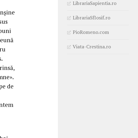
LibrariaSapientia.ro
înșine
LibrariaSfIosif.ro
sus
buni
PioRomeno.com
preună
Viata-Crestina.ro
tru
.
rinsă,
mne».
pe de
untem