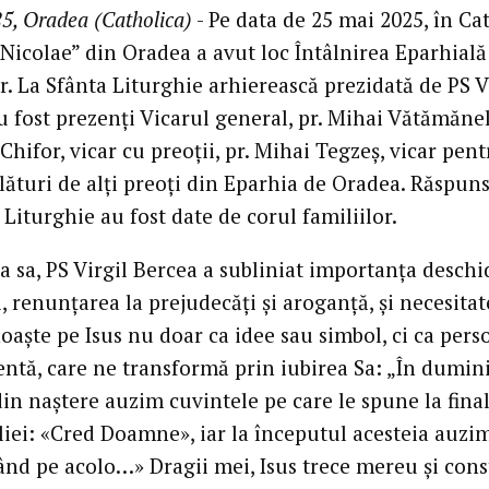
5, Oradea (Catholica)
- Pe data de 25 mai 2025, în Ca
 Nicolae” din Oradea a avut loc Întâlnirea Eparhială
r. La Sfânta Liturghie arhierească prezidată de PS V
 fost prezenți Vicarul general, pr. Mihai Vătămănel
hifor, vicar cu preoții, pr. Mihai Tegzeș, vicar pen
alături de alți preoți din Eparhia de Oradea. Răspun
 Liturghie au fost date de corul familiilor.
a sa, PS Virgil Bercea a subliniat importanța deschi
i, renunțarea la prejudecăți și aroganță, și necesita
oaște pe Isus nu doar ca idee sau simbol, ci ca per
zentă, care ne transformă prin iubirea Sa: „În dumin
in naștere auzim cuvintele pe care le spune la fina
iei: «Cred Doamne», iar la începutul acesteia auzim
când pe acolo…» Dragii mei, Isus trece mereu și cons