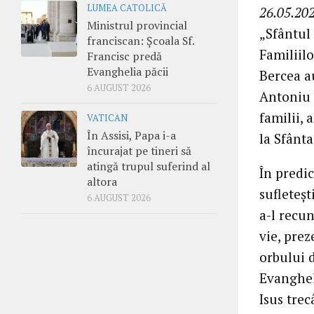
LUMEA CATOLICĂ
26.05.202
Ministrul provincial
„Sfântul
franciscan: Școala Sf.
Familiilo
Francisc predă
Evanghelia păcii
Bercea au
6 AUGUST 2026
Antoniu C
familii, 
VATICAN
În Assisi, Papa i-a
la Sfânta
încurajat pe tineri să
atingă trupul suferind al
În predic
altora
sufleteșt
6 AUGUST 2026
a-l recun
vie, pre
orbului d
Evanghel
Isus tre