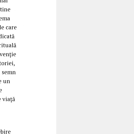
ihai
tine
tema
le care
dicată
rituală
nvenție
oriei,
un semn
te un
e
 viață
ebire