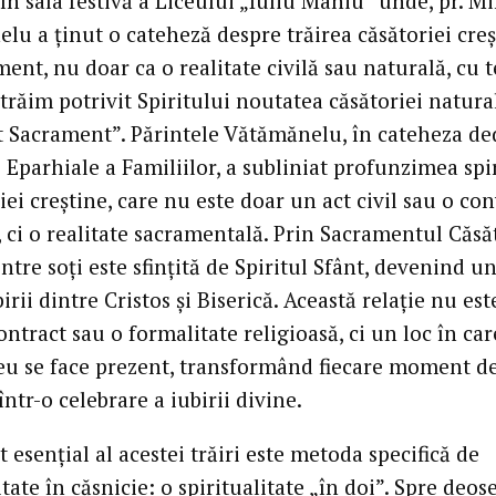
în sala festivă a Liceului „Iuliu Maniu” unde, pr. M
lu a ținut o cateheză despre trăirea căsătoriei creș
ent, nu doar ca o realitate civilă sau naturală, cu 
trăim potrivit Spiritului noutatea căsătoriei natura
t Sacrament”. Părintele Vătămănelu, în cateheza de
i Eparhiale a Familiilor, a subliniat profunzimea spi
iei creștine, care nu este doar un act civil sau o co
 ci o realitate sacramentală. Prin Sacramentul Căsăt
intre soți este sfințită de Spiritul Sfânt, devenind 
birii dintre Cristos și Biserică. Această relație nu es
ntract sau o formalitate religioasă, ci un loc în car
 se face prezent, transformând fiecare moment de
tr-o celebrare a iubirii divine.
 esențial al acestei trăiri este metoda specifică de
itate în căsnicie: o spiritualitate „în doi”. Spre deos