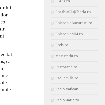
EGCO.ro
ntului
EparhiaClujGherla.ro
cilor
eco-
EpiscopiaBucuresti.ro
ntr-
EpiscopiaMM.ro
ent
Ercis.ro
recitat
Magisteriu.ro
us, ca
Pastoratie.ro
ui,
 mic
ProFamilia.ro
5 de
Radio Vatican
, unde
RadioMaria.ro