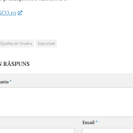
GCO.ro
Eparhia de Oradea
Important
N RĂSPUNS
ariu
*
Email
*