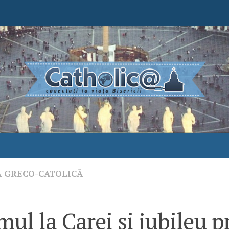
A GRECO-CATOLICĂ
ul la Carei și jubileu p