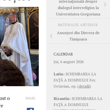
internațională despre
dialogul interreligios la
Universitatea Gregoriana
MATERIALUL ANTERIOR
Anunțuri din Dieceza de
Timișoara
CALENDAR
Joi, 6 august 2026
Latin:
SCHIMBAREA LA
FAŢĂ A DOMNULUI Fer.
Octavian, ep.
(detalii)
ost o
Bizantin:
SCHIMBAREA LA
SHARE
FAŢĂ A DOMNULUI
ce