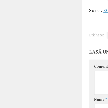
Sursa:
E
Etichete:
LASĂ U
Coment
Nume
*