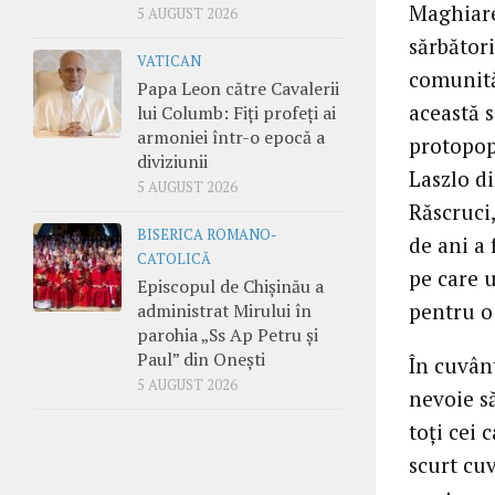
Maghiare
5 AUGUST 2026
sărbător
VATICAN
comunită
Papa Leon către Cavalerii
această s
lui Columb: Fiți profeți ai
armoniei într-o epocă a
protopop
diviziunii
Laszlo d
5 AUGUST 2026
Răscruci,
BISERICA ROMANO-
de ani a 
CATOLICĂ
pe care u
Episcopul de Chișinău a
pentru o
administrat Mirului în
parohia „Ss Ap Petru și
Paul” din Onești
În cuvânt
5 AUGUST 2026
nevoie să
toți cei 
scurt cu