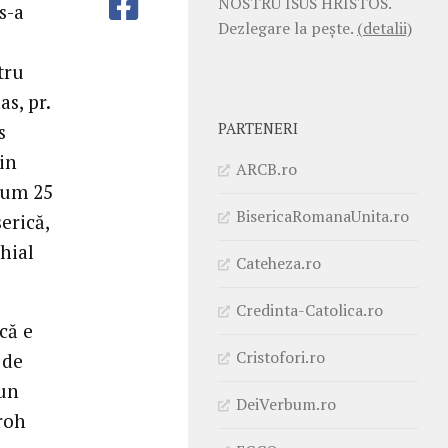
NOSTRU ISUS HRISTOS.
s-a
Dezlegare la pește.
(detalii)
tru
s, pr.
PARTENERI
s
in
ARCB.ro
acum 25
BisericaRomanaUnita.ro
erică,
ohial
Cateheza.ro
Credinta-Catolica.ro
că e
Cristofori.ro
 de
 un
DeiVerbum.ro
roh