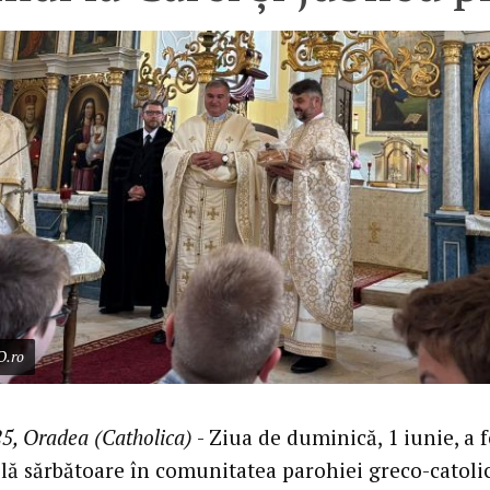
O.ro
5, Oradea (Catholica)
- Ziua de duminică, 1 iunie, a f
blă sărbătoare în comunitatea parohiei greco-catoli