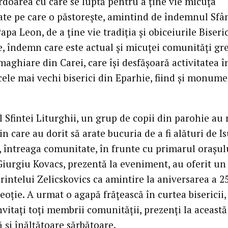
rdoarea cu care se luptă pentru a ține vie micuța
te pe care o păstorește, amintind de îndemnul Sfâ
apa Leon, de a ține vie tradiția și obiceiurile Biseri
e, îndemn care este actual și micuței comunități gr
maghiare din Carei, care își desfășoară activitatea î
cele mai vechi biserici din Eparhie, fiind și monum
l Sfintei Liturghii, un grup de copii din parohie au 
in care au dorit să arate bucuria de a fi alături de Is
, întreaga comunitate, în frunte cu primarul orașul
iurgiu Kovacs, prezentă la eveniment, au oferit un
rintelui Zelicskovics ca amintire la aniversarea a 2
eoție. A urmat o agapă frățească în curtea bisericii
nvitați toți membrii comunității, prezenți la această
 și înălțătoare sărbătoare.