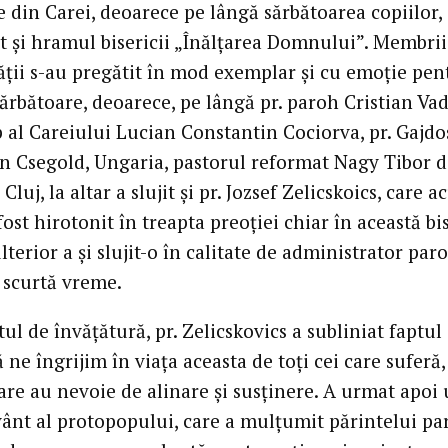
 din Carei, deoarece pe lângă sărbătoarea copiilor, 
it și hramul bisericii „Înălțarea Domnului”. Membrii
ții s-au pregătit în mod exemplar și cu emoție pen
ărbătoare, deoarece, pe lângă pr. paroh Cristian Vada
 al Careiului Lucian Constantin Cociorva, pr. Gajdo
in Csegold, Ungaria, pastorul reformat Nagy Tibor d
 Cluj, la altar a slujit și pr. Jozsef Zelicskoics, care 
fost hirotonit în treapta preoției chiar în această bis
lterior a și slujit-o în calitate de administrator par
 scurtă vreme.
ul de învățătură, pr. Zelicskovics a subliniat faptul 
 ne îngrijim în viața aceasta de toți cei care suferă,
care au nevoie de alinare și susținere. A urmat apoi
vânt al protopopului, care a mulțumit părintelui pa