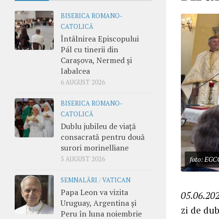
BISERICA ROMANO-
CATOLICĂ
Întâlnirea Episcopului
Pál cu tinerii din
Carașova, Nermed și
Iabalcea
6 AUGUST 2026
BISERICA ROMANO-
CATOLICĂ
Dublu jubileu de viață
consacrată pentru două
surori morinelliane
5 AUGUST 2026
foto: EGC
SEMNALĂRI
/
VATICAN
Papa Leon va vizita
05.06.202
Uruguay, Argentina și
zi de du
Peru în luna noiembrie