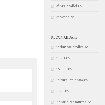
SfintiCatolici.ro
Spovada.ro
RECOMANDĂRI
ActiuneaCatolica.ro
AGRU.ro
ASTRU.ro
EdituraSapientia.ro
ITRC.ro
LibrariaPresaBuna.ro