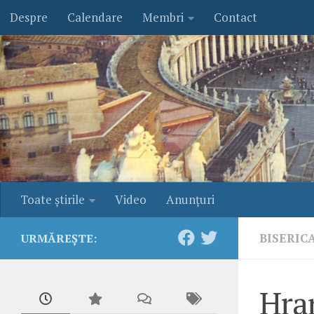
Despre
Calendare
Membri
Contact
Skip to content
Toate ştirile
Video
Anunţuri
BISERIC
URMĂREȘTE:
Hram