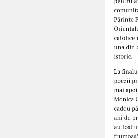
pentru a
comunita
Părinte P
Oriental
catolice 
una din 
istoric.
La finalu
poezii pr
mai apoi
Monica G
cadou pă
ani de pr
au fost i
frumoasă