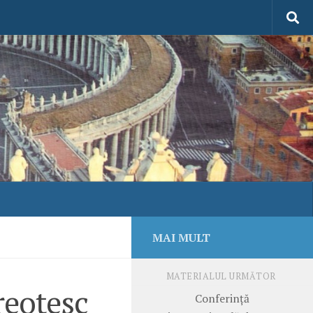
MAI MULT
MATERIALUL URMĂTOR
reoțesc
Conferință