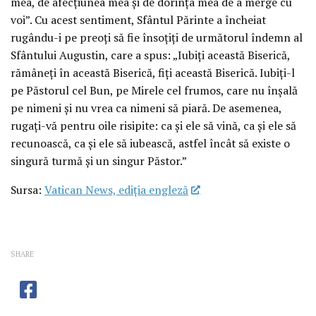
mea, de afecțiunea mea și de dorința mea de a merge cu
voi”. Cu acest sentiment, Sfântul Părinte a încheiat
rugându-i pe preoți să fie însoțiți de următorul îndemn al
Sfântului Augustin, care a spus: „Iubiți această Biserică,
rămâneți în această Biserică, fiți această Biserică. Iubiți-l
pe Păstorul cel Bun, pe Mirele cel frumos, care nu înșală
pe nimeni și nu vrea ca nimeni să piară. De asemenea,
rugați-vă pentru oile risipite: ca și ele să vină, ca și ele să
recunoască, ca și ele să iubească, astfel încât să existe o
singură turmă și un singur Păstor.”
Sursa:
Vatican News, ediția engleză
SHARE