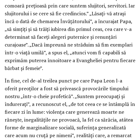
comoară prețioasă prin care suntem slujitori, servitori. Iar
slujitorului i se cere să fie credincios.” „Lăsați-vă atrași
încă o dată de chemarea Învățătorului”, a încurajat Papa,
„să simțiți și să trăiți iubirea din primul ceas, cea care v-a
determinat să faceți alegeri puternice și renunțări
curajoase”. „Dacă împreună ne străduim să fim exemplari
într-o viață umilă”, a spus el, „atunci vom fi capabili să
exprimăm puterea înnoitoare a Evangheliei pentru fiecare
bărbat și femeie”.
În fine, cel de-al treilea punct pe care Papa Leon l-a
oferit preoților a fost să privească provocările timpului
nostru „într-o cheie profetică”. „Suntem preocupați și
îndurerați”, a recunoscut el, „de tot ceea ce se întâmplă în
fiecare zi în lume: violența care generează moarte ne
rănește, inegalitățile ne provoacă, la fel ca sărăcia, atâtea
forme de marginalizare socială, suferința generalizată
care acum nu cruță pe nimeni”, realități care, a remarcat