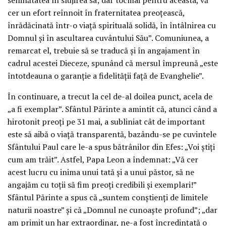
cer un efort reînnoit în fraternitatea preoțească,
înrădăcinată într-o viață spirituală solidă, în întâlnirea cu
Domnul și în ascultarea cuvântului Său”. Comuniunea, a
remarcat el, trebuie să se traducă și în angajament în
cadrul acestei Dieceze, spunând că mersul împreună „este
întotdeauna o garanție a fidelității față de Evanghelie”.
În continuare, a trecut la cel de-al doilea punct, acela de
„a fi exemplar”. Sfântul Părinte a amintit că, atunci când a
hirotonit preoți pe 31 mai, a subliniat cât de important
este să aibă o viață transparentă, bazându-se pe cuvintele
Sfântului Paul care le-a spus bătrânilor din Efes: „Voi știți
cum am trăit”. Astfel, Papa Leon a îndemnat: „Vă cer
acest lucru cu inima unui tată și a unui păstor, să ne
angajăm cu toții să fim preoți credibili și exemplari!”
Sfântul Părinte a spus că „suntem conștienți de limitele
naturii noastre” și că „Domnul ne cunoaște profund”; „dar
am primit un har extraordinar, ne-a fost încredințată o