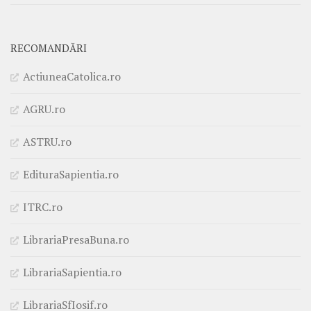
RECOMANDĂRI
ActiuneaCatolica.ro
AGRU.ro
ASTRU.ro
EdituraSapientia.ro
ITRC.ro
LibrariaPresaBuna.ro
LibrariaSapientia.ro
LibrariaSfIosif.ro