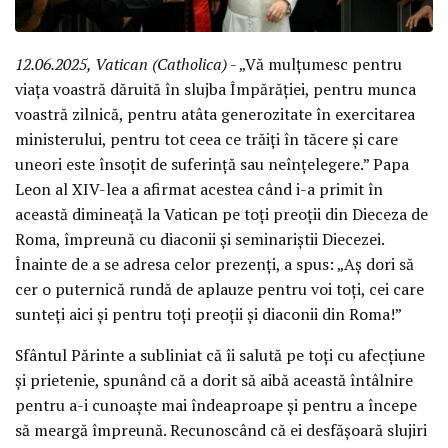
12.06.2025, Vatican (Catholica)
- „Vă mulțumesc pentru
viața voastră dăruită în slujba Împărăției, pentru munca
voastră zilnică, pentru atâta generozitate în exercitarea
ministerului, pentru tot ceea ce trăiți în tăcere și care
uneori este însoțit de suferință sau neînțelegere.” Papa
Leon al XIV-lea a afirmat acestea când i-a primit în
această dimineață la Vatican pe toți preoții din Dieceza de
Roma, împreună cu diaconii și seminariștii Diecezei.
Înainte de a se adresa celor prezenți, a spus: „Aș dori să
cer o puternică rundă de aplauze pentru voi toți, cei care
sunteți aici și pentru toți preoții și diaconii din Roma!”
Sfântul Părinte a subliniat că îi salută pe toți cu afecțiune
și prietenie, spunând că a dorit să aibă această întâlnire
pentru a-i cunoaște mai îndeaproape și pentru a începe
să meargă împreună. Recunoscând că ei desfășoară slujiri