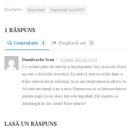
Etichete:
Important
Important-LeonXIV
1 RĂSPUNS
Comentarii
1
Pingback-uri
0
Dumitrache Ioan
13 iunie 2025 la 14:51
Ce cuvinte pline de adevăr și înțelepciune. Aici, în aceste fraze
nu este o filozofie teoretică. Eu simt că sunt izvorâte dintr-o
trăire adevărată în suferință. Și eu am simțit durerea altora, la
fel cum am simțit-o pe a mea. Dumnezeu să vă binecuvânteze
părinte papă Leon (dacă îmi este îngăduit). Fiți sănătos și
îndelungat în zile. Amin! Pace tuturor!
LASĂ UN RĂSPUNS