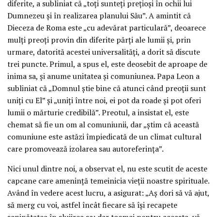
diferite, a subliniat că „toți sunteți prețioși în ochii lui
Dumnezeu și în realizarea planului Său”. A amintit că
Dieceza de Roma este „cu adevărat particulară”, deoarece
mulți preoți provin din diferite părți ale lumii și, prin
urmare, datorită acestei universalități, a dorit să discute
trei puncte. Primul, a spus el, este deosebit de aproape de
inima sa, și anume unitatea și comuniunea. Papa Leon a
subliniat că „Domnul știe bine că atunci când preoții sunt
uniți cu El” și „uniți între noi, ei pot da roade și pot oferi
lumii o mărturie credibilă”. Preotul, a insistat el, este
chemat să fie un om al comuniunii, dar „știm că această
comuniune este astăzi împiedicată de un climat cultural
care promovează izolarea sau autoreferința”.
Nici unul dintre noi, a observat el, nu este scutit de aceste
capcane care amenință temeinicia vieții noastre spirituale.
Având în vedere acest lucru, a asigurat: „Aș dori să vă ajut,
să merg cu voi, astfel încât fiecare să își recapete
seninătatea în slujirea sa; dar tocmai pentru aceasta, vă