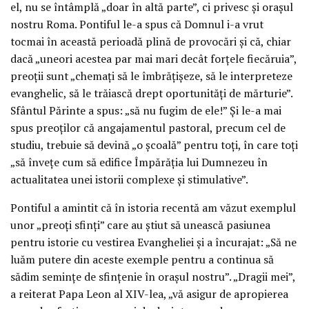
el, nu se întâmplă „doar în altă parte”, ci privesc și orașul
nostru Roma. Pontiful le-a spus că Domnul i-a vrut
tocmai în această perioadă plină de provocări și că, chiar
dacă „uneori acestea par mai mari decât forțele fiecăruia”,
preoții sunt „chemați să le îmbrățișeze, să le interpreteze
evanghelic, să le trăiască drept oportunități de mărturie”.
Sfântul Părinte a spus: „să nu fugim de ele!” Și le-a mai
spus preoților că angajamentul pastoral, precum cel de
studiu, trebuie să devină „o școală” pentru toți, în care toți
„să învețe cum să edifice Împărăția lui Dumnezeu în
actualitatea unei istorii complexe și stimulative”.
Pontiful a amintit că în istoria recentă am văzut exemplul
unor „preoți sfinți” care au știut să unească pasiunea
pentru istorie cu vestirea Evangheliei și a încurajat: „Să ne
luăm putere din aceste exemple pentru a continua să
sădim semințe de sfințenie în orașul nostru”. „Dragii mei”,
a reiterat Papa Leon al XIV-lea, „vă asigur de apropierea