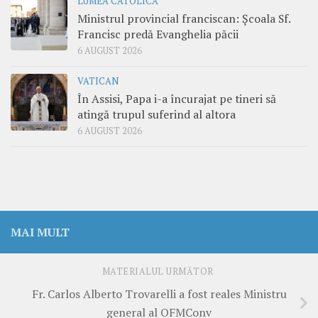
LUMEA CATOLICĂ
Ministrul provincial franciscan: Școala Sf.
Francisc predă Evanghelia păcii
6 AUGUST 2026
VATICAN
În Assisi, Papa i-a încurajat pe tineri să
atingă trupul suferind al altora
6 AUGUST 2026
MAI MULT
MATERIALUL URMĂTOR
Fr. Carlos Alberto Trovarelli a fost reales Ministru
general al OFMConv