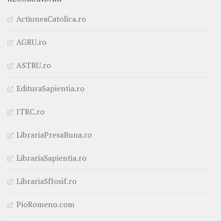
ActiuneaCatolica.ro
AGRU.ro
ASTRU.ro
EdituraSapientia.ro
ITRC.ro
LibrariaPresaBuna.ro
LibrariaSapientia.ro
LibrariaSfIosif.ro
PioRomeno.com