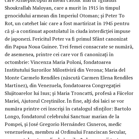
Shoukrallah Maloyan, care a murit în 1915 în timpul
genocidului armean din Imperiul Otoman; și Peter To
Rot, un catehet laic care a fost martirizat în 1945 pentru
că și-a continuat apostolatul în ciuda interdicției impuse
de japonezi. Fericitul Peter va fi primul Sfânt canonizat
din Papua Noua Guinee. Trei femei consacrate se numără,
de asemenea, printre cei care vor fi canonizați în
octombrie: Vincenza Maria Poloni, fondatoarea
Institutului Surorilor Milostivirii din Verona; Maria del
Monte Carmelo Rendiles (născută Carmen Elena Rendiles
Martínez), din Venezuela, fondatoarea Congregației
Slujitoarelor lui Isus; și Maria Troncatti, profesă a Fiicelor
Mariei, Ajutorul Creștinilor. În fine, alți doi laici se vor
număra printre cei înscriși în catalogul sfinților: Bartolo
Longo, fondatorul celebrului Sanctuar marian de la
Pompei, și José Gregorio Hernández Cisneros, medic
venezuelean, membru al Ordinului Franciscan Secular,