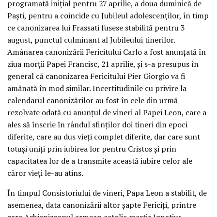
programată inițial pentru 27 aprilie, a doua duminică de
Paști, pentru a coincide cu Jubileul adolescenților, în timp
ce canonizarea lui Frassati fusese stabilită pentru 3
august, punctul culminant al Jubileului tinerilor.
Amânarea canonizării Fericitului Carlo a fost anunțată în
ziua morții Papei Francisc, 21 aprilie, și s-a presupus în
general că canonizarea Fericitului Pier Giorgio va fi
amânată în mod similar. Incertitudinile cu privire la
calendarul canonizărilor au fost în cele din urmă
rezolvate odată cu anunțul de vineri al Papei Leon, care a
ales să înscrie în rândul sfinților doi tineri din epoci
diferite, care au dus vieți complet diferite, dar care sunt
totuși uniți prin iubirea lor pentru Cristos și prin
capacitatea lor de a transmite această iubire celor ale
căror vieți le-au atins.
În timpul Consistoriului de vineri, Papa Leon a stabilit, de
asemenea, data canonizării altor șapte Fericiți, printre
care Arhiepiscopul armean catolic martir Ignatius