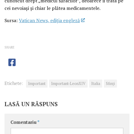
cunoscut drept „medicul săracilor”, deoarece îi trata pe
cei nevoiași și chiar le plătea medicamentele.
Sursa:
Vatican News, ediția engleză
SHARE
Etichete:
Important
Important-LeonXIV
Italia
Sfinţi
LASĂ UN RĂSPUNS
Comentariu
*