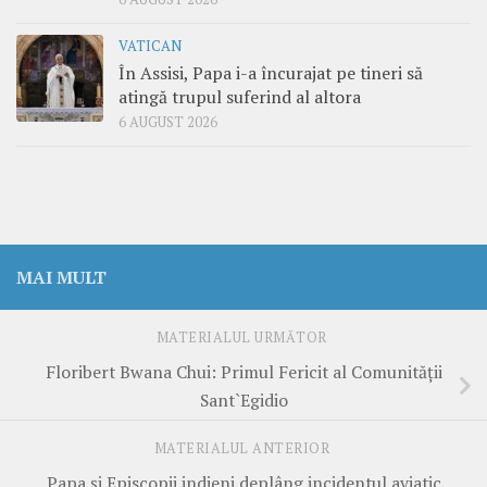
VATICAN
În Assisi, Papa i-a încurajat pe tineri să
atingă trupul suferind al altora
6 AUGUST 2026
MAI MULT
MATERIALUL URMĂTOR
Floribert Bwana Chui: Primul Fericit al Comunității
Sant`Egidio
MATERIALUL ANTERIOR
Papa și Episcopii indieni deplâng incidentul aviatic