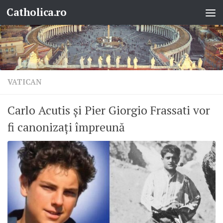
Catholica.ro
Skip to content
VATICAN
Carlo Acutis și Pier Giorgio Frassati vor
fi canonizați împreună