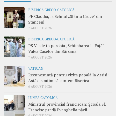
BISERICA GRECO-CATOLICĂ
PF Claudiu, la Schitul „Sfânta Cruce” din
Stânceni
7 AUGUST 2026
BISERICA GRECO-CATOLICĂ
PS Vasile în parohia „Schimbarea la Față” –
Valea Caselor din Bârsana
7 AUGUST 2026
VATICAN
Recunoștință pentru vizita papală la Assisi:
Astăzi simțim că suntem Biserica
6 AUGUST 2026
LUMEA CATOLICĂ
Ministrul provincial franciscan: Școala Sf.
Francisc predă Evanghelia păcii
6 AUGUST 2026