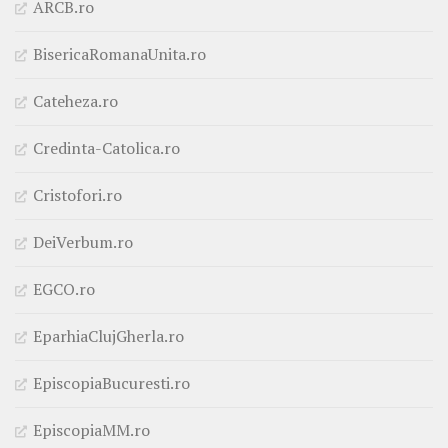
ARCB.ro
BisericaRomanaUnita.ro
Cateheza.ro
Credinta-Catolica.ro
Cristofori.ro
DeiVerbum.ro
EGCO.ro
EparhiaClujGherla.ro
EpiscopiaBucuresti.ro
EpiscopiaMM.ro