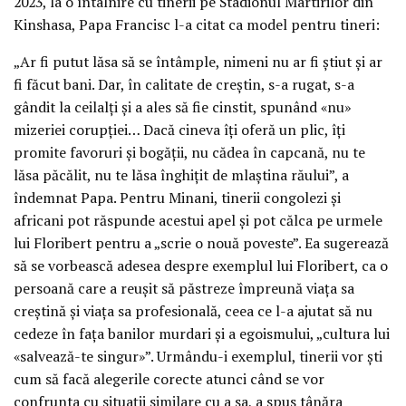
2023, la o întâlnire cu tinerii pe Stadionul Martirilor din
Kinshasa, Papa Francisc l-a citat ca model pentru tineri:
„Ar fi putut lăsa să se întâmple, nimeni nu ar fi știut și ar
fi făcut bani. Dar, în calitate de creștin, s-a rugat, s-a
gândit la ceilalți și a ales să fie cinstit, spunând «nu»
mizeriei corupției… Dacă cineva îți oferă un plic, îți
promite favoruri și bogății, nu cădea în capcană, nu te
lăsa păcălit, nu te lăsa înghițit de mlaștina răului”, a
îndemnat Papa. Pentru Minani, tinerii congolezi și
africani pot răspunde acestui apel și pot călca pe urmele
lui Floribert pentru a „scrie o nouă poveste”. Ea sugerează
să se vorbească adesea despre exemplul lui Floribert, ca o
persoană care a reușit să păstreze împreună viața sa
creștină și viața sa profesională, ceea ce l-a ajutat să nu
cedeze în fața banilor murdari și a egoismului, „cultura lui
«salvează-te singur»”. Urmându-i exemplul, tinerii vor ști
cum să facă alegerile corecte atunci când se vor
confrunta cu situații similare cu a sa, a spus tânăra