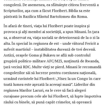
congoleză. De asemenea, ea sfătuiește citirea frecventă a
Scripturilor, așa cum a făcut Floribert. Biblia sa este
păstrată în Bazilica Sfântul Bartolomeu din Roma.
În afară de tineri, viața lui Floribert poate inspira și
provoca și alți membri ai societății, a spus Minani. În țara
sa, a observat ea, viața socială se deteriorează de la o zi la
alta. În special în regiunea de est – unde viitorul Fericit a
suferit martiriul – instabilitatea durează de trei decenii.
Astăzi, orașele Goma și Bukavu se află sub controlul
grupării politico-militare AFC/M23, susținută de Rwanda,
țară vecină RDC. Multe vieți se pierd. Minani le recomandă
congolezilor săi să lucreze pentru coeziunea națională,
urmând cuvintele lui Floribert: „Visez la un Congo în care
toată lumea este așezată la aceeași masă”. Liderilor din
regiunea Marilor Lacuri, ea le cere să facă alegeri
curajoase precum cele ale lui Floribert, să lupte împotriva
răului cu binele, să pună capăt crimelor, să oprească