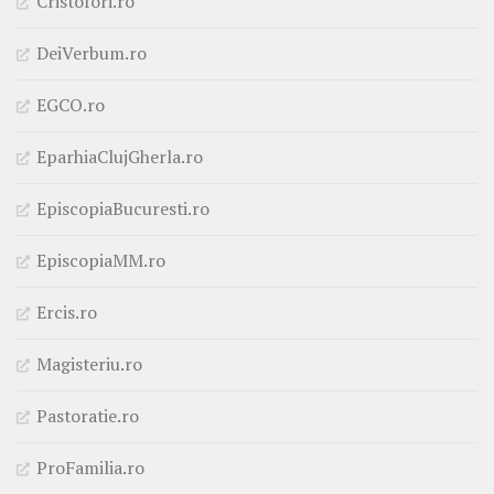
Cristofori.ro
DeiVerbum.ro
EGCO.ro
EparhiaClujGherla.ro
EpiscopiaBucuresti.ro
EpiscopiaMM.ro
Ercis.ro
Magisteriu.ro
Pastoratie.ro
ProFamilia.ro