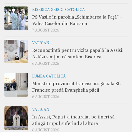
BISERICA GRECO-CATOLICĂ
PS Vasile în parohia „Schimbarea la Față” –
Valea Caselor din Bârsana
7 AUGUST 2026
VATICAN
Recunoștință pentru vizita papală la Assisi:
Astăzi simțim că suntem Biserica
6 AUGUST 2026
LUMEA CATOLICĂ
Ministrul provincial franciscan: Școala Sf.
Francisc predă Evanghelia păcii
6 AUGUST 2026
VATICAN
În Assisi, Papa i-a încurajat pe tineri să
atingă trupul suferind al altora
6 AUGUST 2026