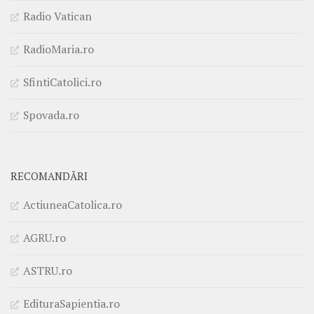
Radio Vatican
RadioMaria.ro
SfintiCatolici.ro
Spovada.ro
RECOMANDĂRI
ActiuneaCatolica.ro
AGRU.ro
ASTRU.ro
EdituraSapientia.ro