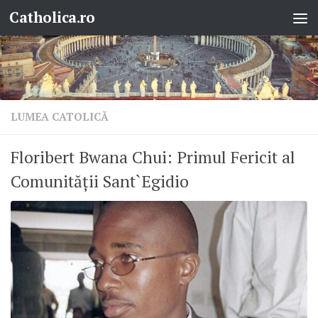
Catholica.ro
Skip to content
LUMEA CATOLICĂ
Floribert Bwana Chui: Primul Fericit al
Comunității Sant`Egidio