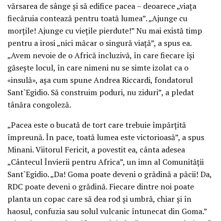
vărsarea de sânge și să edifice pacea – deoarece „viața
fiecăruia contează pentru toată lumea”. „Ajunge cu
morțile! Ajunge cu viețile pierdute!” Nu mai există timp
pentru a irosi „nici măcar o singură viață”, a spus ea.
„Avem nevoie de o Africă incluzivă, în care fiecare își
găsește locul, în care nimeni nu se simte izolat ca o
«insulă», așa cum spune Andrea Riccardi, fondatorul
Sant`Egidio. Să construim poduri, nu ziduri”, a pledat
tânăra congoleză.
„Pacea este o bucată de tort care trebuie împărțită
împreună. În pace, toată lumea este victorioasă”, a spus
Minani. Viitorul Fericit, a povestit ea, cânta adesea
„Cântecul Învierii pentru Africa”, un imn al Comunității
Sant`Egidio. „Da! Goma poate deveni o grădină a păcii! Da,
RDC poate deveni o grădină. Fiecare dintre noi poate
planta un copac care să dea rod și umbră, chiar și în
haosul, confuzia sau solul vulcanic întunecat din Goma.”