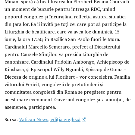
Minani speră că beatificarea lui Floribert Bwana Chui va fi
un moment de bucurie pentru întreaga RDC, unind
poporul congolez și încurajând reflecția asupra situației
din țara lor. Ea îi invită pe toți cei care pot să participe la
Liturghia de beatificare, care va avea loc duminică, 15
iunie, la ora 17:30, în Bazilica San Paolo fuori le Mura.
Cardinalul Marcello Semeraro, prefect al Dicasterului
pentru Cauzele Sfinților, va prezida Liturghia de
canonizare. Cardinalul Fridolin Ambongo, Arhiepiscop de
Kinshasa, și Episcopul Willy Ngumbi, Episcop de Goma –
Dieceza de origine a lui Floribert – vor concelebra. Familia
viitorului Fericit, congolezii de pretutindeni și
comunitatea congoleză din Roma se pregătesc pentru
acest mare eveniment. Guvernul congolez și-a anunțat, de
asemenea, participarea.
Sursa:
Vatican News, ediția engleză