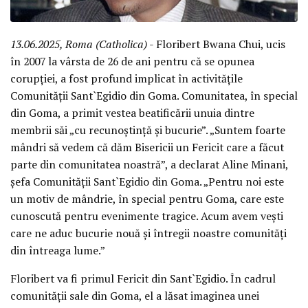
13.06.2025, Roma (Catholica)
- Floribert Bwana Chui, ucis
în 2007 la vârsta de 26 de ani pentru că se opunea
corupției, a fost profund implicat în activitățile
Comunității Sant`Egidio din Goma. Comunitatea, în special
din Goma, a primit vestea beatificării unuia dintre
membrii săi „cu recunoștință și bucurie”. „Suntem foarte
mândri să vedem că dăm Bisericii un Fericit care a făcut
parte din comunitatea noastră”, a declarat Aline Minani,
șefa Comunității Sant`Egidio din Goma. „Pentru noi este
un motiv de mândrie, în special pentru Goma, care este
cunoscută pentru evenimente tragice. Acum avem vești
care ne aduc bucurie nouă și întregii noastre comunități
din întreaga lume.”
Floribert va fi primul Fericit din Sant`Egidio. În cadrul
comunității sale din Goma, el a lăsat imaginea unei