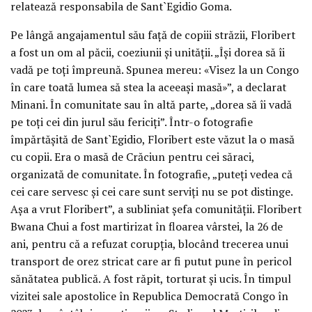
relatează responsabila de Sant`Egidio Goma.
Pe lângă angajamentul său față de copiii străzii, Floribert
a fost un om al păcii, coeziunii și unității. „Își dorea să îi
vadă pe toți împreună. Spunea mereu: «Visez la un Congo
în care toată lumea să stea la aceeași masă»”, a declarat
Minani. În comunitate sau în altă parte, „dorea să îi vadă
pe toți cei din jurul său fericiți”. Într-o fotografie
împărtășită de Sant`Egidio, Floribert este văzut la o masă
cu copii. Era o masă de Crăciun pentru cei săraci,
organizată de comunitate. În fotografie, „puteți vedea că
cei care servesc și cei care sunt serviți nu se pot distinge.
Așa a vrut Floribert”, a subliniat șefa comunității. Floribert
Bwana Chui a fost martirizat în floarea vârstei, la 26 de
ani, pentru că a refuzat corupția, blocând trecerea unui
transport de orez stricat care ar fi putut pune în pericol
sănătatea publică. A fost răpit, torturat și ucis. În timpul
vizitei sale apostolice în Republica Democrată Congo în