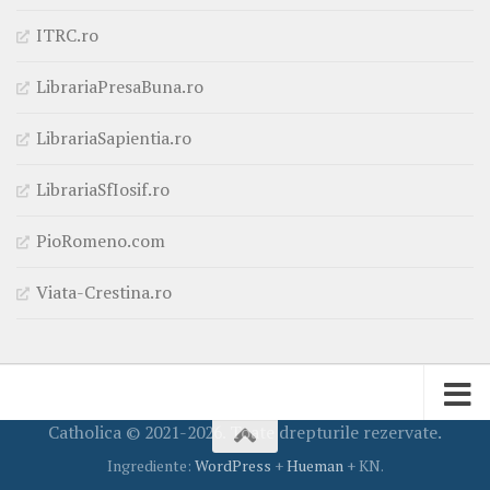
ITRC.ro
LibrariaPresaBuna.ro
LibrariaSapientia.ro
LibrariaSfIosif.ro
PioRomeno.com
Viata-Crestina.ro
Catholica © 2021-2026. Toate drepturile rezervate.
Ingrediente:
WordPress
+
Hueman
+ KN.