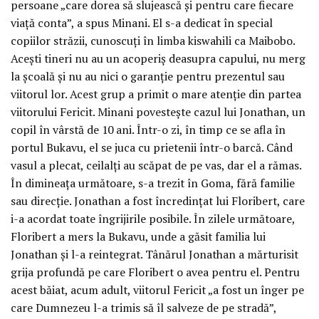
persoane „care dorea să slujească și pentru care fiecare
viață conta”, a spus Minani. El s-a dedicat în special
copiilor străzii, cunoscuți în limba kiswahili ca Maibobo.
Acești tineri nu au un acoperiș deasupra capului, nu merg
la școală și nu au nici o garanție pentru prezentul sau
viitorul lor. Acest grup a primit o mare atenție din partea
viitorului Fericit. Minani povestește cazul lui Jonathan, un
copil în vârstă de 10 ani. Într-o zi, în timp ce se afla în
portul Bukavu, el se juca cu prietenii într-o barcă. Când
vasul a plecat, ceilalți au scăpat de pe vas, dar el a rămas.
În dimineața următoare, s-a trezit în Goma, fără familie
sau direcție. Jonathan a fost încredințat lui Floribert, care
i-a acordat toate îngrijirile posibile. În zilele următoare,
Floribert a mers la Bukavu, unde a găsit familia lui
Jonathan și l-a reintegrat. Tânărul Jonathan a mărturisit
grija profundă pe care Floribert o avea pentru el. Pentru
acest băiat, acum adult, viitorul Fericit „a fost un înger pe
care Dumnezeu l-a trimis să îl salveze de pe stradă”,