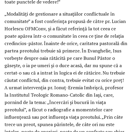
toate punctele de vedere!”
„Modalități de gestionare a situațiilor conflictuale în
comunitate” a fost conferința propusă de către pr. Lucian
Horlescu OFMConv, și a făcut referință la tot ceea ce
poate apărea într-o comunitate în ceea ce ține de relația
credincios-păstor. Înainte de orice, caritatea pastorală din
partea preotului trebuie să primeze. În Evanghelie, Isus
vorbește despre oaia rătăcită pe care Bunul Păstor o
găsește, o ia pe umeri și o duce acasă, dar nu spune că a
certat-o sau că a intrat în logica ei de rătăcire. Nu trebuie
căutat conflictul, din contra, trebuie evitat cu orice preț!
A urmat intervenția pr. Ionuț-Eremia Imbrișcă, profesor
la Institutul Teologic Romano-Catolic din Iași, care,
pornind de la tema: „Încercări și bucurii în viața
preotului”, a făcut o radiografie a momentelor care
influențează sau pot influența viața preotului. „Prin câte
trece un preot, spunea părintele, de câte ori nu este
înțeles, poate de enoriași, poate de un confrate sau chiar