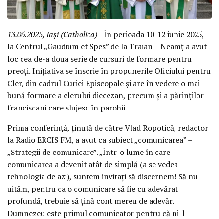
13.06.2025, Iași (Catholica)
- În perioada 10-12 iunie 2025,
la Centrul „Gaudium et Spes” de la Traian – Neamț a avut
loc cea de-a doua serie de cursuri de formare pentru
preoți. Inițiativa se înscrie în propunerile Oficiului pentru
Cler, din cadrul Curiei Episcopale și are în vedere o mai
bună formare a clerului diecezan, precum și a părinților
franciscani care slujesc în parohii.
Prima conferință, ținută de către Vlad Ropotică, redactor
la Radio ERCIS FM, a avut ca subiect „comunicarea” –
„Strategii de comunicare”. „Într-o lume în care
comunicarea a devenit atât de simplă (a se vedea
tehnologia de azi), suntem invitați să discernem! Să nu
uităm, pentru ca o comunicare să fie cu adevărat
profundă, trebuie să țină cont mereu de adevăr.
Dumnezeu este primul comunicator pentru că ni-l