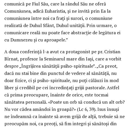
comunică pe Fiul Său, care la rândul Său ne oferă
Comuniunea, adică Euharistia, și ne invită prin Ea la
comuniunea între noi ca frați și surori, o comuniune
realizată de Duhul Sfânt, Duhul unității. Prin urmare, o
comunicare reală nu poate face abstracție de legătura ei
cu Dumnezeu și cu aproapele.”
A doua conferință l-a avut ca protagonist pe pr. Cristian
Bîrnat, profesor la Seminarul mare din Iași, care a vorbit
despre „Îngrijirea sănătății psiho-spirituale”. „Ca preot,
dacă nu stai bine din punctul de vedere al sănătății, nu
doar fizice, ci și psiho-spirituale, nu poți călăuzi în mod
liber și credibil pe cei încredințați grijii pastorale. Astfel
că prima preocupare, înainte de orice, este tocmai
sănătatea personală. «Poate un orb să conducă un alt orb?
Nu vor cădea amândoi în groapă?» (Lc 6, 39). Isus însuși
ne îndeamnă ca înainte să avem grijă de alții, trebuie să ne
preocupăm noi, ca preoți, să fim integri și sănătoși din