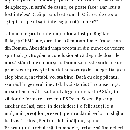
de Episcop. În astfel de cazuri, ce poate face? Dar Isus a
fost înțeles? Dacă preotul este un alt Cristos, de ce s-ar
aștepta ca pe el să îl înțeleagă toată lumea?!”
Ultimul din șirul conferențiarilor a fost pr. Bogdan
Balașcă OFMConv, director la Seminarul mic Franciscan
din Roman. Abordând viața preotului din punct de vedere
spiritual, pr. Bogdan a concluzionat că depinde doar de
noi să stăm bine cu noi și cu Dumnezeu. Este vorba de un
proces care privește libertatea noastră de a alege. Dacă eu
aleg binele, inevitabil voi sta bine! Dacă eu aleg păcatul
sau răul în general, inevitabil voi sta rău! În consecință,
nu suntem decât rezultatul alegerilor noastre! Sfârșitul
zilelor de formare a revenit PS Petru Sescu, Episcop
auxiliar de Iași, care, în deschidere i-a felicitat și le-a
mulțumit preoților prezenți pentru dăruirea lor în slujba
lui Isus Cristos. „Pentru a fi la înălțime, spunea
Preasfințitul, trebuie să fim modele, trebuie să fim noi cei