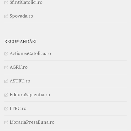
SfintiCatolici.ro
Spovada.ro
RECOMANDĂRI
ActiuneaCatolica.ro
AGRU.ro
ASTRU.ro
EdituraSapientia.ro
ITRC.ro
LibrariaPresaBuna.ro