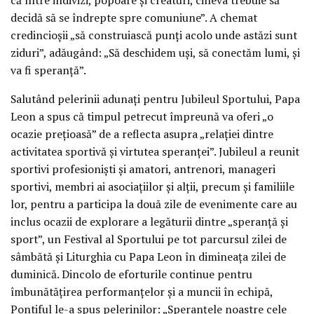
decidă să se îndrepte spre comuniune”. A chemat
credincioșii „să construiască punți acolo unde astăzi sunt
ziduri”, adăugând: „Să deschidem uși, să conectăm lumi, și
va fi speranță”.
Salutând pelerinii adunați pentru Jubileul Sportului, Papa
Leon a spus că timpul petrecut împreună va oferi „o
ocazie prețioasă” de a reflecta asupra „relației dintre
activitatea sportivă și virtutea speranței”. Jubileul a reunit
sportivi profesioniști și amatori, antrenori, manageri
sportivi, membri ai asociațiilor și alții, precum și familiile
lor, pentru a participa la două zile de evenimente care au
inclus ocazii de explorare a legăturii dintre „speranță și
sport”, un Festival al Sportului pe tot parcursul zilei de
sâmbătă și Liturghia cu Papa Leon în dimineața zilei de
duminică. Dincolo de eforturile continue pentru
îmbunătățirea performanțelor și a muncii în echipă,
Pontiful le-a spus pelerinilor: „Speranțele noastre cele