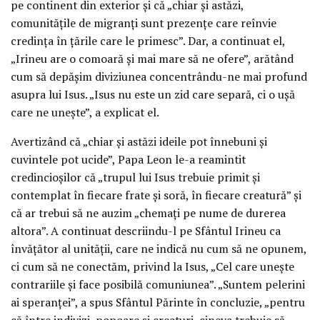
pe continent din exterior și că „chiar și astăzi,
comunitățile de migranți sunt prezențe care reînvie
credința în țările care le primesc”. Dar, a continuat el,
„Irineu are o comoară și mai mare să ne ofere”, arătând
cum să depășim diviziunea concentrându-ne mai profund
asupra lui Isus. „Isus nu este un zid care separă, ci o ușă
care ne unește”, a explicat el.
Avertizând că „chiar și astăzi ideile pot înnebuni și
cuvintele pot ucide”, Papa Leon le-a reamintit
credincioșilor că „trupul lui Isus trebuie primit și
contemplat în fiecare frate și soră, în fiecare creatură” și
că ar trebui să ne auzim „chemați pe nume de durerea
altora”. A continuat descriindu-l pe Sfântul Irineu ca
învățător al unității, care ne indică nu cum să ne opunem,
ci cum să ne conectăm, privind la Isus, „Cel care unește
contrariile și face posibilă comuniunea”. „Suntem pelerini
ai speranței”, a spus Sfântul Părinte în concluzie, „pentru
că între indivizi, popoare și creaturi, cineva trebuie să