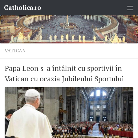
Catholica.ro
Skip to content
VATICAN
Papa Leon s-a întâlnit cu sportivii în
Vatican cu ocazia Jubileului Sportului