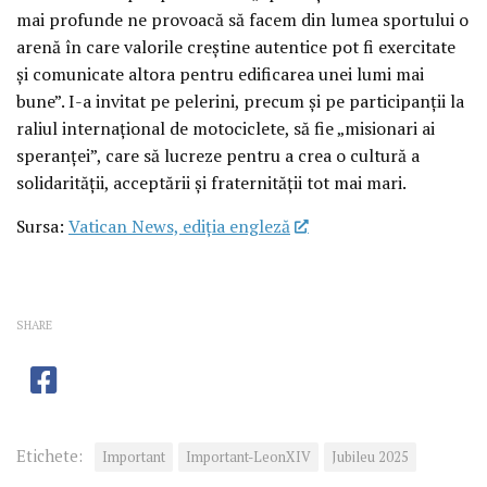
mai profunde ne provoacă să facem din lumea sportului o
arenă în care valorile creștine autentice pot fi exercitate
și comunicate altora pentru edificarea unei lumi mai
bune”. I-a invitat pe pelerini, precum și pe participanții la
raliul internațional de motociclete, să fie „misionari ai
speranței”, care să lucreze pentru a crea o cultură a
solidarității, acceptării și fraternității tot mai mari.
Sursa:
Vatican News, ediția engleză
SHARE
Etichete:
Important
Important-LeonXIV
Jubileu 2025