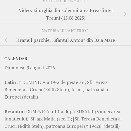
MATERIALUL URMĂTOR
Video: Liturghia din solemnitatea Preasfintei
Treimi (15.06.2025)
MATERIALUL ANTERIOR
Hramul parohiei „Sfântul Anton” din Baia Mare
CALENDAR
Duminică, 9 august 2026
Latin:
† DUMINICA a 19-a de peste an; Sf. Tereza
Benedicta a Crucii (Edith Stein), fc. m., patroană a
Europei
(detalii)
Bizantin:
DUMINICA a 10-a după RUSALII (Vindecarea
lunaticului). Sf. ap. Matia (sec. I); [Sf. Tereza Benedicta a
Crucii (Edith Stein), patroana Europei († 1942)].
(detalii)