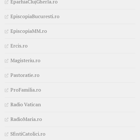
EparhiaClujGherla.ro
EpiscopiaBucuresti.ro
EpiscopiaMM.ro
Ercis.ro
Magisteriu.ro
Pastoratie.ro
ProFamilia.ro
Radio Vatican
RadioMaria.ro
SfintiCatolici.ro