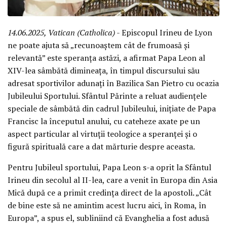
14.06.2025, Vatican (Catholica)
- Episcopul Irineu de Lyon
ne poate ajuta să „recunoaștem cât de frumoasă și
relevantă” este speranța astăzi, a afirmat Papa Leon al
XIV-lea sâmbătă dimineața, în timpul discursului său
adresat sportivilor adunați în Bazilica San Pietro cu ocazia
Jubileului Sportului. Sfântul Părinte a reluat audiențele
speciale de sâmbătă din cadrul Jubileului, inițiate de Papa
Francisc la începutul anului, cu cateheze axate pe un
aspect particular al virtuții teologice a speranței și o
figură spirituală care a dat mărturie despre aceasta.
Pentru Jubileul sportului, Papa Leon s-a oprit la Sfântul
Irineu din secolul al II-lea, care a venit în Europa din Asia
Mică după ce a primit credința direct de la apostoli. „Cât
de bine este să ne amintim acest lucru aici, în Roma, în
Europa”, a spus el, subliniind că Evanghelia a fost adusă