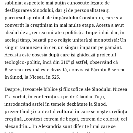
subliniat aspectele mai puțin cunoscute legate de
desfășurarea Sinodului, dar și de personalitatea și
parcursul spiritual ale împăratului Constantin, care s-a
convertit la creștinism în mai multe etape. Acesta a avut
idealul de a „recrea unitatea politică a Imperiului, dar, în
același timp, bazată pe o religie unitară și monoteistă: Un
singur Dumnezeu în cer, un singur împărat pe pământ.
Aceasta este obsesia după care își ghidează proiectul
teologico-politic, încă din 310” și astfel, observând că
Biserica creștină este divizată, convoacă Părinții Bisericii
în Sinod, la Niceea, în 325.
Despre „Izvoarele biblice și filozofice ale Sinodului Niceea
I” a vorbit, în conferința sa pr. dr. Claudiu Tuțu,
introducând astfel în temele dezbătute la Sinod,
prezentând și contextul cultural în care se naște credința
creștină, „context extrem de bogat, extrem de colorat, cel
alexandrin… În Alexandria sunt diferite lumi care se