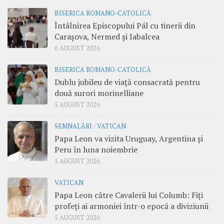
BISERICA ROMANO-CATOLICĂ
Întâlnirea Episcopului Pál cu tinerii din
Carașova, Nermed și Iabalcea
6 AUGUST 2026
BISERICA ROMANO-CATOLICĂ
Dublu jubileu de viață consacrată pentru
două surori morinelliane
5 AUGUST 2026
SEMNALĂRI
/
VATICAN
Papa Leon va vizita Uruguay, Argentina și
Peru în luna noiembrie
5 AUGUST 2026
VATICAN
Papa Leon către Cavalerii lui Columb: Fiți
profeți ai armoniei într-o epocă a diviziunii
5 AUGUST 2026