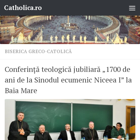
Catholica.ro
Skip to content
BISERICA GRECO-CATOLICĂ
Conferință teologică jubiliară „1700 de
ani de la Sinodul ecumenic Niceea I” la
Baia Mare