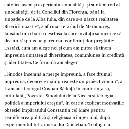
catolice avem și experiența sinodalității și suntem rod al
sinodalității, de la Conciliul din Florența, până la
sinoadele de la Alba Iulia, din care s-a născut realitatea
Bisericii noastre”, a afirmat Ierarhul de Maramureș,
lansând întrebarea deschisă la care invitații să încerce să
dea un răspuns pe parcursul conferințelor pregătite:
„Astăzi, cum am alege noi și cum am putea să ținem
împreună unitatea și diversitatea, comuniunea în credință
și identitatea. Ce formulă am alege?”
„Sinodos însemnă a merge împreună, a face drumul
împreună, deoarece mântuirea este un proiect comun”, a
transmis teologul Cristian Bădiliță în conferința sa,
intitulată „Povestea Sinodului de la Niceea și teologia
politică a imperiului creștin”, în care a explicat motivațiile
obsesiei împăratului Constantin cel Mare pentru
reunificarea politică și religioasă a imperiului, după
experimentul tetrarhiei al lui Dioclețian. Teologul a