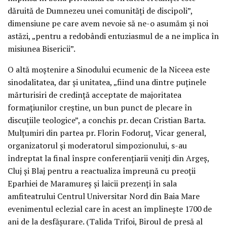
dăruită de Dumnezeu unei comunități de discipoli”,
dimensiune pe care avem nevoie să ne-o asumăm și noi
astăzi, „pentru a redobândi entuziasmul de a ne implica în
misiunea Bisericii”.
O altă moștenire a Sinodului ecumenic de la Niceea este
sinodalitatea, dar și unitatea, „fiind una dintre puținele
mărturisiri de credință acceptate de majoritatea
formațiunilor creștine, un bun punct de plecare în
discuțiile teologice”, a conchis pr. decan Cristian Barta.
Mulțumiri din partea pr. Florin Fodoruț, Vicar general,
organizatorul și moderatorul simpozionului, s-au
îndreptat la final înspre conferențiarii veniți din Argeș,
Cluj și Blaj pentru a reactualiza împreună cu preoții
Eparhiei de Maramureș și laicii prezenți în sala
amfiteatrului Centrul Universitar Nord din Baia Mare
evenimentul eclezial care în acest an împlinește 1700 de
ani de la desfășurare. (Talida Trifoi, Biroul de presă al