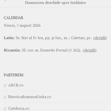
Dumnezeu deschide spre întâlnire
CALENDAR
Vineri, 7 august 2026
Latin:
Ss. Sixt al II-lea, pp. şi îns., m. ; Caietan, pr.
(detalii)
Bizantin:
Sf. cuv. m. Dometie Persul († 262).
(detalii)
PARTENERI
ARCB.ro
BisericaRomanaUnita.ro
Cateheza.ro