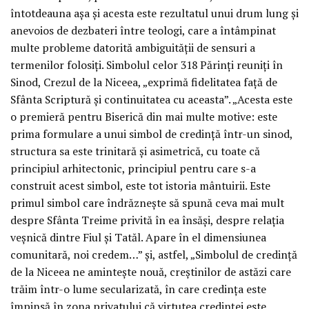
întotdeauna așa și acesta este rezultatul unui drum lung și
anevoios de dezbateri între teologi, care a întâmpinat
multe probleme datorită ambiguității de sensuri a
termenilor folosiți. Simbolul celor 318 Părinți reuniți în
Sinod, Crezul de la Niceea, „exprimă fidelitatea față de
Sfânta Scriptură și continuitatea cu aceasta”. „Acesta este
o premieră pentru Biserică din mai multe motive: este
prima formulare a unui simbol de credință într-un sinod,
structura sa este trinitară și asimetrică, cu toate că
principiul arhitectonic, principiul pentru care s-a
construit acest simbol, este tot istoria mântuirii. Este
primul simbol care îndrăznește să spună ceva mai mult
despre Sfânta Treime privită în ea însăși, despre relația
veșnică dintre Fiul și Tatăl. Apare în el dimensiunea
comunitară, noi credem…” și, astfel, „Simbolul de credință
de la Niceea ne amintește nouă, creștinilor de astăzi care
trăim într-o lume secularizată, în care credința este
împinsă în zona privatului că virtutea credinței este