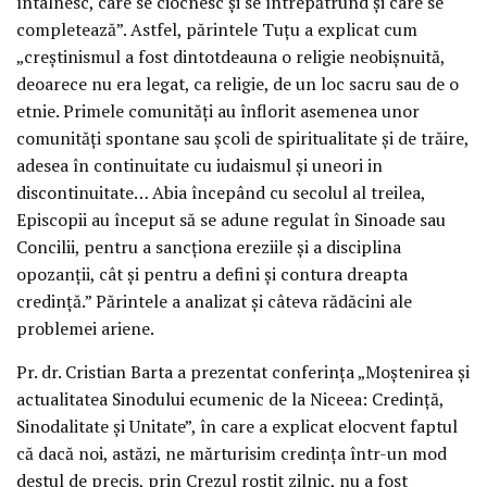
întâlnesc, care se ciocnesc și se întrepătrund și care se
completează”. Astfel, părintele Tuțu a explicat cum
„creștinismul a fost dintotdeauna o religie neobișnuită,
deoarece nu era legat, ca religie, de un loc sacru sau de o
etnie. Primele comunități au înflorit asemenea unor
comunități spontane sau școli de spiritualitate și de trăire,
adesea în continuitate cu iudaismul și uneori in
discontinuitate… Abia începând cu secolul al treilea,
Episcopii au început să se adune regulat în Sinoade sau
Concilii, pentru a sancționa ereziile și a disciplina
opozanții, cât și pentru a defini și contura dreapta
credință.” Părintele a analizat și câteva rădăcini ale
problemei ariene.
Pr. dr. Cristian Barta a prezentat conferința „Moștenirea și
actualitatea Sinodului ecumenic de la Niceea: Credință,
Sinodalitate și Unitate”, în care a explicat elocvent faptul
că dacă noi, astăzi, ne mărturisim credința într-un mod
destul de precis, prin Crezul rostit zilnic, nu a fost