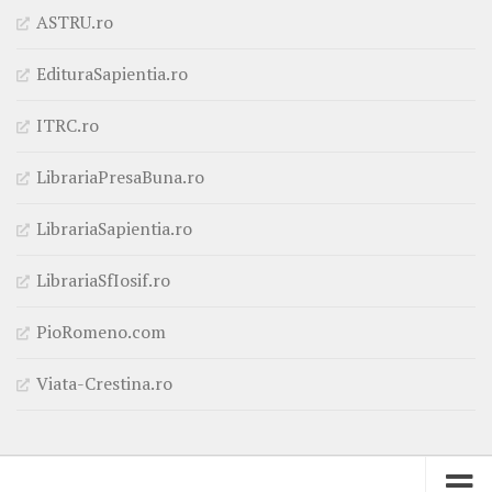
ASTRU.ro
EdituraSapientia.ro
ITRC.ro
LibrariaPresaBuna.ro
LibrariaSapientia.ro
LibrariaSfIosif.ro
PioRomeno.com
Viata-Crestina.ro