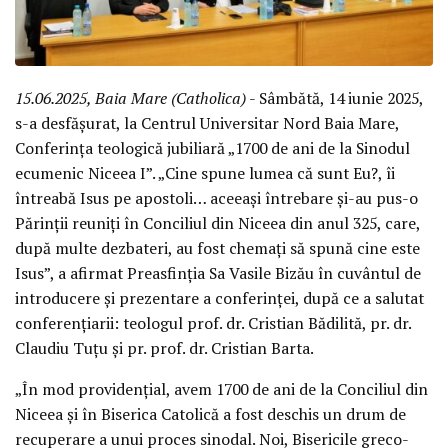
15.06.2025, Baia Mare (Catholica)
- Sâmbătă, 14 iunie 2025,
s-a desfășurat, la Centrul Universitar Nord Baia Mare,
Conferința teologică jubiliară „1700 de ani de la Sinodul
ecumenic Niceea I”. „Cine spune lumea că sunt Eu?, îi
întreabă Isus pe apostoli… aceeași întrebare și-au pus-o
Părinții reuniți în Conciliul din Niceea din anul 325, care,
după multe dezbateri, au fost chemați să spună cine este
Isus”, a afirmat Preasfinția Sa Vasile Bizău în cuvântul de
introducere și prezentare a conferinței, după ce a salutat
conferențiarii: teologul prof. dr. Cristian Bădilită, pr. dr.
Claudiu Tuțu și pr. prof. dr. Cristian Barta.
„În mod providențial, avem 1700 de ani de la Conciliul din
Niceea și în Biserica Catolică a fost deschis un drum de
recuperare a unui proces sinodal. Noi, Bisericile greco-