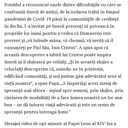
Pontiful a recunoscut unele dintre dificultățile cu care se
confruntă tinerii de astăzi, de la izolarea trăită în timpul
pandemiei de Covid-19 până la comunitățile de credință
în declin. I-a invitat pe tinerii prezenți să privească în
propriile lor inimi pentru a vedea că Dumnezeu este
prezent și „vă întinde mâna, vă cheamă, vă invită să îl
cunoașteți pe Fiul Său, Isus Cristos”. A spus apoi că
această descoperire a iubirii lui Cristos poate inspira
tinerii să îi slujească pe ceilalți. „Și în această slujire a
celorlalți descoperim că, unindu-ne în prietenie,
edificând comunități, și noi putem găsi adevăratul sens al
vieții noastre”, a spus Papa. „A împărtăși acest mesaj de
speranță unii altora – ieșind spre semeni, prin slujire, prin
căutarea de modalități de a face lumea noastră un loc mai
bun – ne dă tuturor viață adevărată și este un semn de
speranță pentru întreaga lume.”
Mesajul video de opt minute al Papei Leon al XIV-lea a