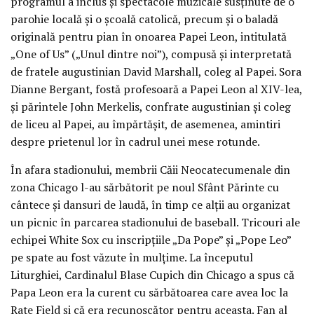
programul a inclus și spectacole muzicale susținute de o
parohie locală și o școală catolică, precum și o baladă
originală pentru pian în onoarea Papei Leon, intitulată
„One of Us” („Unul dintre noi”), compusă și interpretată
de fratele augustinian David Marshall, coleg al Papei. Sora
Dianne Bergant, fostă profesoară a Papei Leon al XIV-lea,
și părintele John Merkelis, confrate augustinian și coleg
de liceu al Papei, au împărtășit, de asemenea, amintiri
despre prietenul lor în cadrul unei mese rotunde.
În afara stadionului, membrii Căii Neocatecumenale din
zona Chicago l-au sărbătorit pe noul Sfânt Părinte cu
cântece și dansuri de laudă, în timp ce alții au organizat
un picnic în parcarea stadionului de baseball. Tricouri ale
echipei White Sox cu inscripțiile „Da Pope” și „Pope Leo”
pe spate au fost văzute în mulțime. La începutul
Liturghiei, Cardinalul Blase Cupich din Chicago a spus că
Papa Leon era la curent cu sărbătoarea care avea loc la
Rate Field și că era recunoscător pentru aceasta. Fan al