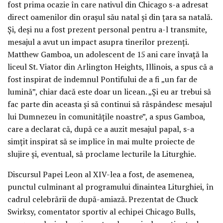
fost prima ocazie în care nativul din Chicago s-a adresat
direct oamenilor din orașul său natal și din țara sa natală.
Și, deși nu a fost prezent personal pentru a-l transmite,
mesajul a avut un impact asupra tinerilor prezenți.
Matthew Gamboa, un adolescent de 15 ani care învață la
liceul St. Viator din Arlington Heights, Illinois, a spus că a
fost inspirat de îndemnul Pontifului de a fi „un far de
lumină”, chiar dacă este doar un licean. „Și eu ar trebui să
fac parte din aceasta și să continui să răspândesc mesajul
lui Dumnezeu în comunitățile noastre”, a spus Gamboa,
care a declarat că, după ce a auzit mesajul papal, s-a
simțit inspirat să se implice în mai multe proiecte de
slujire și, eventual, să proclame lecturile la Liturghie.
Discursul Papei Leon al XIV-lea a fost, de asemenea,
punctul culminant al programului dinaintea Liturghiei, în
cadrul celebrării de după-amiază. Prezentat de Chuck
Swirksy, comentator sportiv al echipei Chicago Bulls,