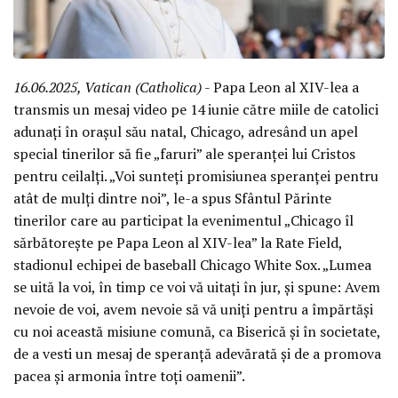
16.06.2025, Vatican (Catholica)
- Papa Leon al XIV-lea a
transmis un mesaj video pe 14 iunie către miile de catolici
adunați în orașul său natal, Chicago, adresând un apel
special tinerilor să fie „faruri” ale speranței lui Cristos
pentru ceilalți. „Voi sunteți promisiunea speranței pentru
atât de mulți dintre noi”, le-a spus Sfântul Părinte
tinerilor care au participat la evenimentul „Chicago îl
sărbătorește pe Papa Leon al XIV-lea” la Rate Field,
stadionul echipei de baseball Chicago White Sox. „Lumea
se uită la voi, în timp ce voi vă uitați în jur, și spune: Avem
nevoie de voi, avem nevoie să vă uniți pentru a împărtăși
cu noi această misiune comună, ca Biserică și în societate,
de a vesti un mesaj de speranță adevărată și de a promova
pacea și armonia între toți oamenii”.