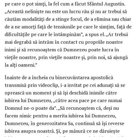
pe care o pot simți, la fel cum a făcut Sfântul Augustin.
„Această neliniște nu este un lucru rău și nu ar trebui să
căutăm modalități de a stinge focul, de a elimina sau chiar
de a ne amorți față de tensiunile pe care le simțim, față de
dificultățile pe care le întâmpinăm”, a spus el. „Ar trebui
mai degrabă să intrăm în contact cu propriile noastre
inimi și să recunoaștem că Dumnezeu poate lucra în
viețile noastre, prin viețile noastre și, prin noi, să ajungă
la alți oameni.”
Înainte de a încheia cu binecuvântarea apostolică
transmisă prin videoclip, i-a invitat pe cei adunați să se
oprească un moment și să își deschidă inimile către
iubirea lui Dumnezeu, „către acea pace pe care numai
Domnul ne-o poate da”. „Să recunoaștem că, deși nu
facem nimic pentru a merita iubirea lui Dumnezeu,
Dumnezeu, în generozitatea Sa, continuă să își reverse
iubirea asupra noastră. Și, pe măsură ce ne dăruiește