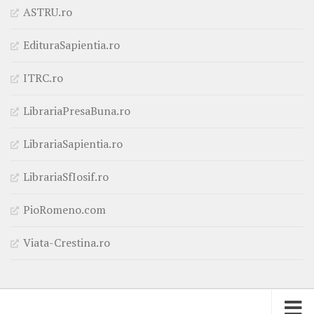
ASTRU.ro
EdituraSapientia.ro
ITRC.ro
LibrariaPresaBuna.ro
LibrariaSapientia.ro
LibrariaSfIosif.ro
PioRomeno.com
Viata-Crestina.ro