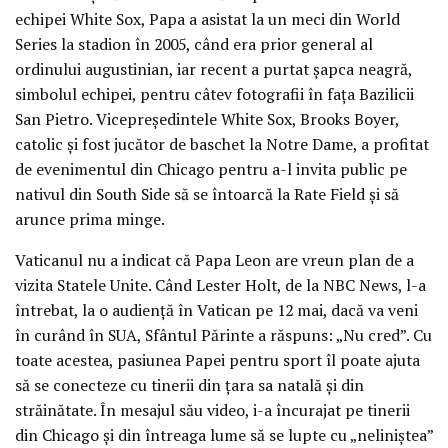
echipei White Sox, Papa a asistat la un meci din World
Series la stadion în 2005, când era prior general al
ordinului augustinian, iar recent a purtat șapca neagră,
simbolul echipei, pentru câtev fotografii în fața Bazilicii
San Pietro. Vicepreședintele White Sox, Brooks Boyer,
catolic și fost jucător de baschet la Notre Dame, a profitat
de evenimentul din Chicago pentru a-l invita public pe
nativul din South Side să se întoarcă la Rate Field și să
arunce prima minge.
Vaticanul nu a indicat că Papa Leon are vreun plan de a
vizita Statele Unite. Când Lester Holt, de la NBC News, l-a
întrebat, la o audiență în Vatican pe 12 mai, dacă va veni
în curând în SUA, Sfântul Părinte a răspuns: „Nu cred”. Cu
toate acestea, pasiunea Papei pentru sport îl poate ajuta
să se conecteze cu tinerii din țara sa natală și din
străinătate. În mesajul său video, i-a încurajat pe tinerii
din Chicago și din întreaga lume să se lupte cu „neliniștea”