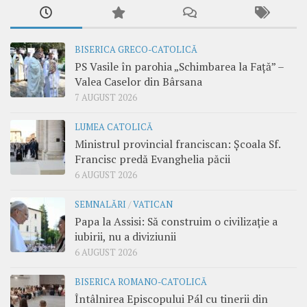
BISERICA GRECO-CATOLICĂ
PS Vasile în parohia „Schimbarea la Față” –
Valea Caselor din Bârsana
7 AUGUST 2026
LUMEA CATOLICĂ
Ministrul provincial franciscan: Școala Sf.
Francisc predă Evanghelia păcii
6 AUGUST 2026
SEMNALĂRI
/
VATICAN
Papa la Assisi: Să construim o civilizație a
iubirii, nu a diviziunii
6 AUGUST 2026
BISERICA ROMANO-CATOLICĂ
Întâlnirea Episcopului Pál cu tinerii din