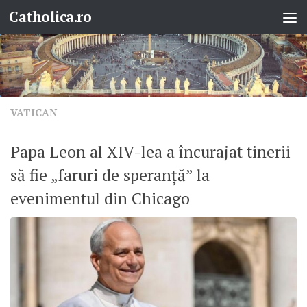
Catholica.ro
Skip to content
VATICAN
Papa Leon al XIV-lea a încurajat tinerii
să fie „faruri de speranță” la
evenimentul din Chicago