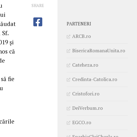
u
SHARE
nui
 lăudat
PARTENERI
 Sf.
ARCB.ro
019 și
BisericaRomanaUnita.ro
mos că
de
Cateheza.ro
să fie
Credinta-Catolica.ro
ru
Cristofori.ro
DeiVerbum.ro
cările
EGCO.ro
EparhiaClujGherla.ro