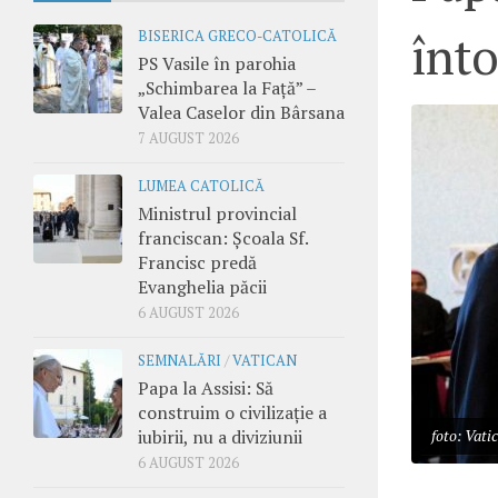
înto
BISERICA GRECO-CATOLICĂ
PS Vasile în parohia
„Schimbarea la Față” –
Valea Caselor din Bârsana
7 AUGUST 2026
LUMEA CATOLICĂ
Ministrul provincial
franciscan: Școala Sf.
Francisc predă
Evanghelia păcii
6 AUGUST 2026
SEMNALĂRI
/
VATICAN
Papa la Assisi: Să
construim o civilizație a
iubirii, nu a diviziunii
foto: Vati
6 AUGUST 2026