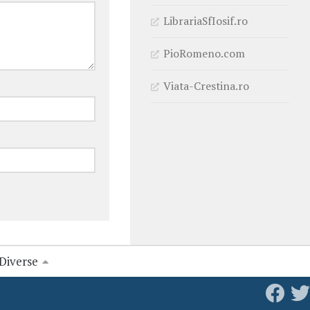
LibrariaSfIosif.ro
PioRomeno.com
Viata-Crestina.ro
Diverse