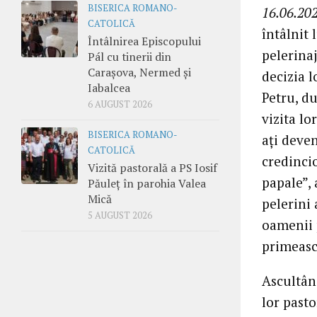
BISERICA ROMANO-
16.06.202
CATOLICĂ
întâlnit 
Întâlnirea Episcopului
pelerinaj
Pál cu tinerii din
Carașova, Nermed și
decizia l
Iabalcea
Petru, du
6 AUGUST 2026
vizita l
BISERICA ROMANO-
ați deven
CATOLICĂ
credincio
Vizită pastorală a PS Iosif
papale”, 
Păuleț în parohia Valea
Mică
pelerini 
5 AUGUST 2026
oamenii p
primească
Ascultân
lor past