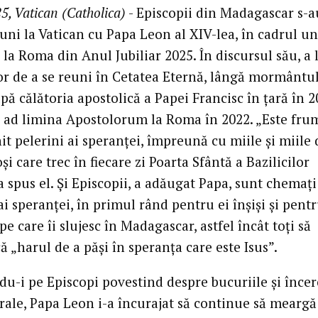
5, Vatican (Catholica)
- Episcopii din Madagascar s-a
luni la Vatican cu Papa Leon al XIV-lea, în cadrul u
 la Roma din Anul Jubiliar 2025. În discursul său, a
or de a se reuni în Cetatea Eternă, lângă mormântul
pă călătoria apostolică a Papei Francisc în țară în 2
or ad limina Apostolorum la Roma în 2022. „Este fru
it pelerini ai speranței, împreună cu miile și miile 
și care trec în fiecare zi Poarta Sfântă a Bazilicilor
a spus el. Și Episcopii, a adăugat Papa, sunt chemați 
ai speranței, în primul rând pentru ei înșiși și pent
e care îi slujesc în Madagascar, astfel încât toți să
 „harul de a păși în speranța care este Isus”.
du-i pe Episcopi povestind despre bucuriile și încer
orale, Papa Leon i-a încurajat să continue să meargă