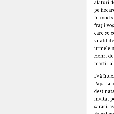
alături d
pe fiecar
în mod sp
frații vo
care se c
vitalitat
urmele mi
Henri de 
martir al
„Vă îndem
Papa Leon
destinata
invitat p
săraci, a
de cei ma