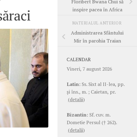
Floribert Bwana Chui să
inspire pacea în Africa
săraci
MATERIALUL ANTERIOR
Administrarea Sfântului
Mir în parohia Traian
CALENDAR
Vineri, 7 august 2026
Latin:
Ss. Sixt al II-lea, pp.
şi îns., m. ; Caietan, pr.
(detalii)
Bizantin:
Sf. cuv. m.
Dometie Persul († 262).
(detalii)