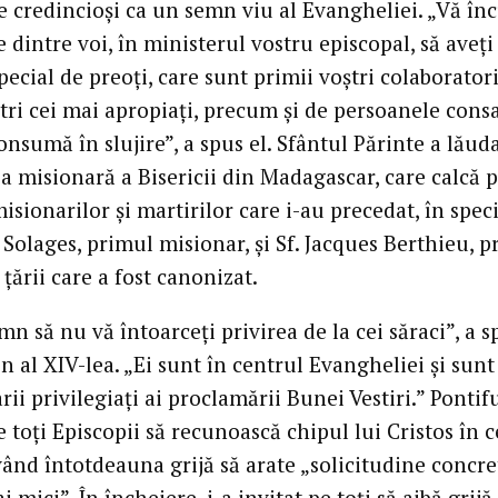
e credincioși ca un semn viu al Evangheliei. „Vă în
e dintre voi, în ministerul vostru episcopal, să aveți 
ecial de preoți, care sunt primii voștri colaboratori
ștri cei mai apropiați, precum și de persoanele cons
onsumă în slujire”, a spus el. Sfântul Părinte a lăud
ea misionară a Bisericii din Madagascar, care calcă 
sionarilor și martirilor care i-au precedat, în spec
Solages, primul misionar, și Sf. Jacques Berthieu, p
 țării care a fost canonizat.
n să nu vă întoarceți privirea de la cei săraci”, a s
 al XIV-lea. „Ei sunt în centrul Evangheliei și sunt
rii privilegiați ai proclamării Bunei Vestiri.” Pontifu
e toți Episcopii să recunoască chipul lui Cristos în c
vând întotdeauna grijă să arate „solicitudine concre
i mici”. În încheiere, i-a invitat pe toți să aibă grijă