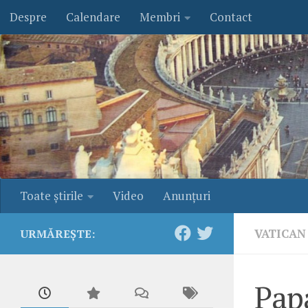
Despre
Calendare
Membri
Contact
Skip to content
Toate ştirile
Video
Anunţuri
VATICAN
URMĂREȘTE:
Pap