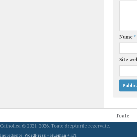
Nume
*
Site we
Toate
Catholica © 2021-2026. Toate drepturile rezervate.
Ingrediente:
WordPress
+
Hueman
+ KN.