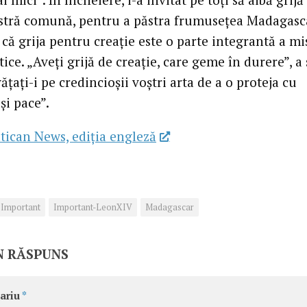
stră comună, pentru a păstra frumusețea Madagasc
că grija pentru creație este o parte integrantă a mi
tice. „Aveți grijă de creație, care geme în durere”, a
nvățați-i pe credincioșii voștri arta de a o proteja cu
și pace”.
tican News, ediția engleză
Important
Important-LeonXIV
Madagascar
N RĂSPUNS
ariu
*