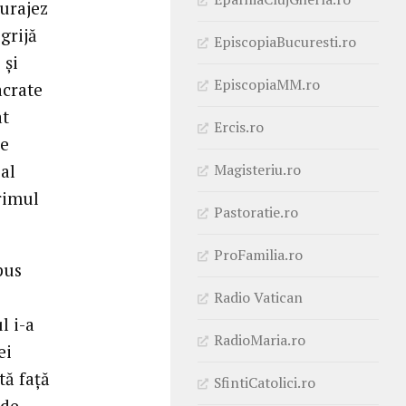
curajez
grijă
EpiscopiaBucuresti.ro
 și
EpiscopiaMM.ro
acrate
at
Ercis.ro
pe
Magisteriu.ro
ial
rimul
Pastoratie.ro
ProFamilia.ro
pus
Radio Vatican
l i-a
RadioMaria.ro
ei
tă față
SfintiCatolici.ro
 de