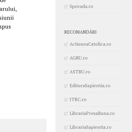
Spovada.ro
arului,
siunii
 spus
RECOMANDĂRI
ActiuneaCatolica.ro
AGRU.ro
ASTRU.ro
EdituraSapientia.ro
ITRC.ro
LibrariaPresaBuna.ro
LibrariaSapientia.ro