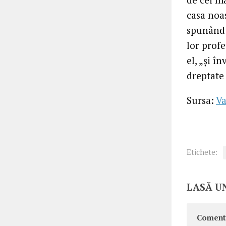
casa noa
spunând 
lor profe
el, „și î
dreptate 
Sursa:
Va
Etichete:
LASĂ U
Coment