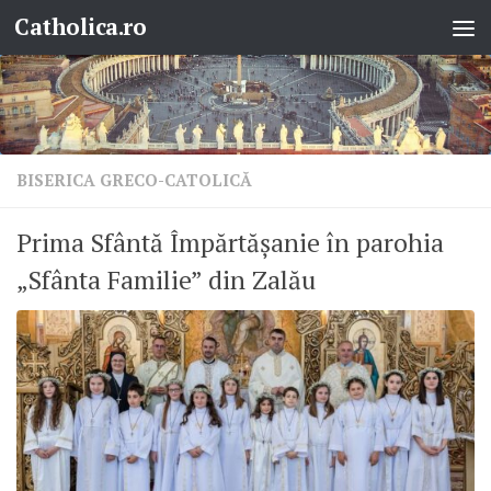
Catholica.ro
Skip to content
BISERICA GRECO-CATOLICĂ
Prima Sfântă Împărtășanie în parohia
„Sfânta Familie” din Zalău