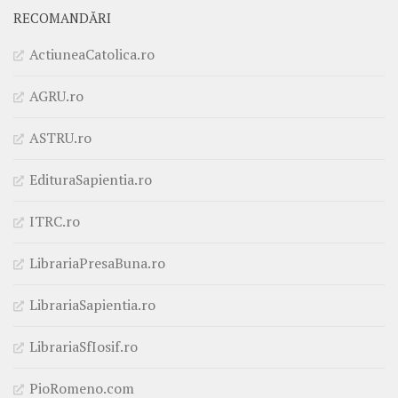
RECOMANDĂRI
ActiuneaCatolica.ro
AGRU.ro
ASTRU.ro
EdituraSapientia.ro
ITRC.ro
LibrariaPresaBuna.ro
LibrariaSapientia.ro
LibrariaSfIosif.ro
PioRomeno.com