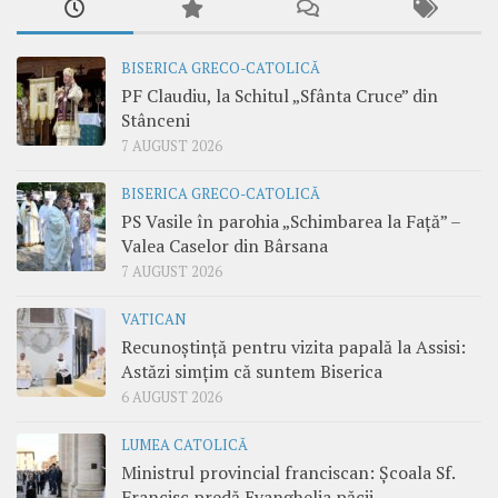
BISERICA GRECO-CATOLICĂ
PF Claudiu, la Schitul „Sfânta Cruce” din
Stânceni
7 AUGUST 2026
BISERICA GRECO-CATOLICĂ
PS Vasile în parohia „Schimbarea la Față” –
Valea Caselor din Bârsana
7 AUGUST 2026
VATICAN
Recunoștință pentru vizita papală la Assisi:
Astăzi simțim că suntem Biserica
6 AUGUST 2026
LUMEA CATOLICĂ
Ministrul provincial franciscan: Școala Sf.
Francisc predă Evanghelia păcii