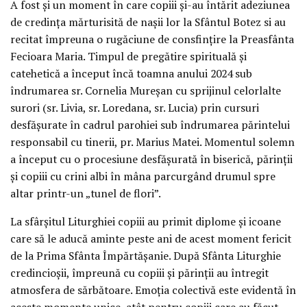
A fost și un moment în care copiii și-au întărit adeziunea
de credința mărturisită de nașii lor la Sfântul Botez si au
recitat împreuna o rugăciune de consfințire la Preasfânta
Fecioara Maria. Timpul de pregătire spirituală și
catehetică a început încă toamna anului 2024 sub
îndrumarea sr. Cornelia Mureșan cu sprijinul celorlalte
surori (sr. Livia, sr. Loredana, sr. Lucia) prin cursuri
desfășurate în cadrul parohiei sub îndrumarea părintelui
responsabil cu tinerii, pr. Marius Matei. Momentul solemn
a început cu o procesiune desfășurată în biserică, părinții
și copiii cu crini albi în mâna parcurgând drumul spre
altar printr-un „tunel de flori”.
La sfârșitul Liturghiei copiii au primit diplome și icoane
care să le aducă aminte peste ani de acest moment fericit
de la Prima Sfânta Împărtășanie. După Sfânta Liturghie
credincioșii, împreună cu copiii și părinții au întregit
atmosfera de sărbătoare. Emoția colectivă este evidentă în
aceste momente unice, atât pentru copiii care au făcut