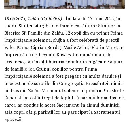
18.06.2025, Zalău (Catholica)
- În data de 15 iunie 2025, în
cadrul Sfintei Liturghii din Duminica Tuturor Sfinților la
Biserica Sf. Familie din Zalău, 12 copii din au primit Prima
Împărtășanie solemnă, slujba a fost celebrată de preoții
Valer Părău, Ciprian Burdaș, Vasile Aciu și Florin Mureșan
împreună cu dc. Levente Kovacs. Un număr mare de
credincioși au însoțit bucuria copiilor în rugăciune alături
de familiile lor. Grupul copiilor pentru Prima
Împărtășanie solemnă a fost pregătit cu multă dăruire și
în acest an de surorile din Congregația Preasfintei Inimi a
lui Isus din Zalău. Momentul solemn al primirii Preasfintei
Euharistii a fost întregit de faptul că părinții lor au fost cei
care i-au condus la acest Sacrament. În ajunul duminicii,
atât copiii cât și părinții lor au participat la Sacramentul
Spovezii.