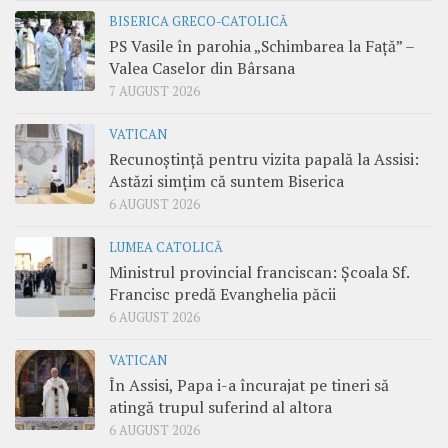
BISERICA GRECO-CATOLICĂ
PS Vasile în parohia „Schimbarea la Față” –
Valea Caselor din Bârsana
7 AUGUST 2026
VATICAN
Recunoștință pentru vizita papală la Assisi:
Astăzi simțim că suntem Biserica
6 AUGUST 2026
LUMEA CATOLICĂ
Ministrul provincial franciscan: Școala Sf.
Francisc predă Evanghelia păcii
6 AUGUST 2026
VATICAN
În Assisi, Papa i-a încurajat pe tineri să
atingă trupul suferind al altora
6 AUGUST 2026