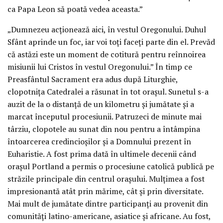
ca Papa Leon să poată vedea aceasta.”
„Dumnezeu acționează aici, în vestul Oregonului. Duhul
Sfânt aprinde un foc, iar voi toți faceți parte din el. Prevăd
că astăzi este un moment de cotitură pentru reînnoirea
misiunii lui Cristos în vestul Oregonului.” În timp ce
Preasfântul Sacrament era adus după Liturghie,
clopotnița Catedralei a răsunat în tot orașul. Sunetul s-a
auzit de la o distanță de un kilometru și jumătate și a
marcat începutul procesiunii. Patruzeci de minute mai
târziu, clopotele au sunat din nou pentru a întâmpina
întoarcerea credincioșilor și a Domnului prezent în
Euharistie. A fost prima dată în ultimele decenii când
orașul Portland a permis o procesiune catolică publică pe
străzile principale din centrul orașului. Mulțimea a fost
impresionantă atât prin mărime, cât și prin diversitate.
Mai mult de jumătate dintre participanți au provenit din
comunități latino-americane, asiatice și africane. Au fost,