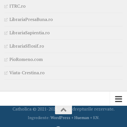
ITRC.ro
LibrariaPresaBuna.ro
LibrariaSapientia.ro
LibrariaSfIosif.ro
PioRomeno.com
Viata-Crestina.ro
Catholica © 2021-2026. Toate drepturile rezervate.
Ingrediente:
WordPress
+
Hueman
+ KN.