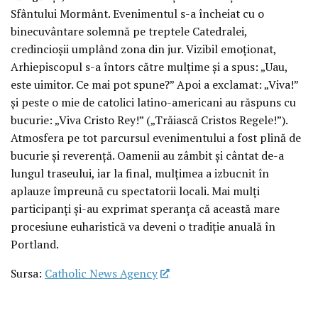
Sfântului Mormânt. Evenimentul s-a încheiat cu o
binecuvântare solemnă pe treptele Catedralei,
credincioșii umplând zona din jur. Vizibil emoționat,
Arhiepiscopul s-a întors către mulțime și a spus: „Uau,
este uimitor. Ce mai pot spune?” Apoi a exclamat: „Viva!”
și peste o mie de catolici latino-americani au răspuns cu
bucurie: „Viva Cristo Rey!” („Trăiască Cristos Regele!”).
Atmosfera pe tot parcursul evenimentului a fost plină de
bucurie și reverență. Oamenii au zâmbit și cântat de-a
lungul traseului, iar la final, mulțimea a izbucnit în
aplauze împreună cu spectatorii locali. Mai mulți
participanți și-au exprimat speranța că această mare
procesiune euharistică va deveni o tradiție anuală în
Portland.
Sursa:
Catholic News Agency