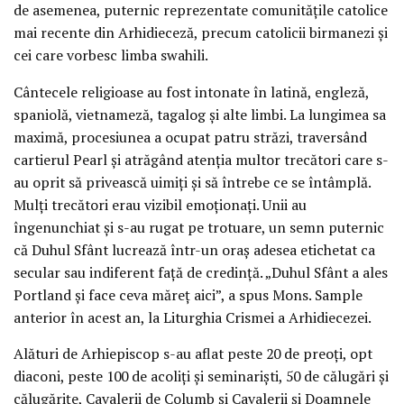
de asemenea, puternic reprezentate comunitățile catolice
mai recente din Arhidieceză, precum catolicii birmanezi și
cei care vorbesc limba swahili.
Cântecele religioase au fost intonate în latină, engleză,
spaniolă, vietnameză, tagalog și alte limbi. La lungimea sa
maximă, procesiunea a ocupat patru străzi, traversând
cartierul Pearl și atrăgând atenția multor trecători care s-
au oprit să privească uimiți și să întrebe ce se întâmplă.
Mulți trecători erau vizibil emoționați. Unii au
îngenunchiat și s-au rugat pe trotuare, un semn puternic
că Duhul Sfânt lucrează într-un oraș adesea etichetat ca
secular sau indiferent față de credință. „Duhul Sfânt a ales
Portland și face ceva măreț aici”, a spus Mons. Sample
anterior în acest an, la Liturghia Crismei a Arhidiecezei.
Alături de Arhiepiscop s-au aflat peste 20 de preoți, opt
diaconi, peste 100 de acoliți și seminariști, 50 de călugări și
călugărițe, Cavalerii de Columb și Cavalerii și Doamnele