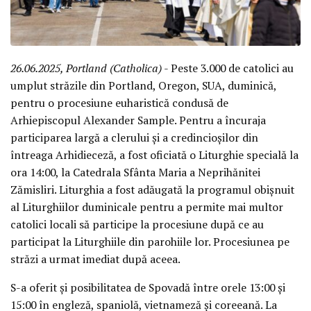
26.06.2025, Portland (Catholica)
- Peste 3.000 de catolici au
umplut străzile din Portland, Oregon, SUA, duminică,
pentru o procesiune euharistică condusă de
Arhiepiscopul Alexander Sample. Pentru a încuraja
participarea largă a clerului și a credincioșilor din
întreaga Arhidieceză, a fost oficiată o Liturghie specială la
ora 14:00, la Catedrala Sfânta Maria a Neprihănitei
Zămisliri. Liturghia a fost adăugată la programul obișnuit
al Liturghiilor duminicale pentru a permite mai multor
catolici locali să participe la procesiune după ce au
participat la Liturghiile din parohiile lor. Procesiunea pe
străzi a urmat imediat după aceea.
S-a oferit și posibilitatea de Spovadă între orele 13:00 și
15:00 în engleză, spaniolă, vietnameză și coreeană. La