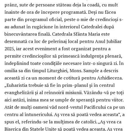
prânz, sute de persoane stăteau deja la coadă, cu mult
înainte de ora de începere programată. Deși nu făcea
parte din programul oficial, peste o mie de credincioși s-
au adunat în rugăciune în interiorul Catedralei după
binecuvântarea finală. Catedrala Sfânta Maria este
desemnată ca loc de pelerinaj local pentru Anul Jubiliar
2025, iar acest eveniment a fost organizat pentru a
permite credincioșilor să primească indulgența plenară,
îndeplinind toate condițiile necesare într-o singură zi. În
omilia sa din timpul Liturghiei, Mons. Sample a descris
această zi ca un moment de cotitură pentru Arhidieceza.
„Euharistia trebuie să fie în prim-planul și în centrul
evanghelizării și al reînnoirii misiunii. Văzându-vă pe toți
aici astăzi, inima mea se umple de speranță pentru viitor.
Atât de mulți oameni văd nord-vestul Pacificului ca pe un
centru al întunericului. Aș vrea să poată vedea aceasta”, a
spus el, referindu-se la mulțimea de catolici. „Aș vrea ca
Biserica din Statele Unite să poată vedea aceasta. Aș vrea