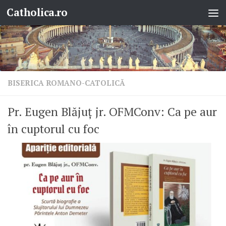
Catholica.ro
Skip to content
BISERICA ROMANO-CATOLICĂ
Pr. Eugen Blăjuț jr. OFMConv: Ca pe aur
în cuptorul cu foc