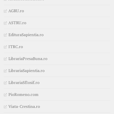
AGRU.ro
ASTRU.ro
EdituraSapientia.ro
ITRC.ro
LibrariaPresaBuna.ro
LibrariaSapientia.ro
LibrariaSfIosif.ro
PioRomeno.com
Viata-Crestina.ro