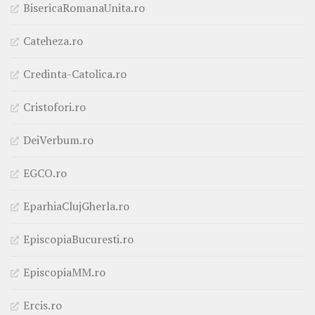
BisericaRomanaUnita.ro
Cateheza.ro
Credinta-Catolica.ro
Cristofori.ro
DeiVerbum.ro
EGCO.ro
EparhiaClujGherla.ro
EpiscopiaBucuresti.ro
EpiscopiaMM.ro
Ercis.ro