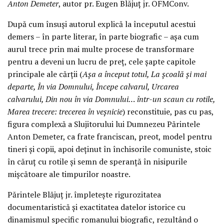
Anton Demeter
, autor pr. Eugen Blăjuț jr. OFMConv.
După cum însuși autorul explică la începutul acestui
demers – în parte literar, în parte biografic – așa cum
aurul trece prin mai multe procese de transformare
pentru a deveni un lucru de preț, cele șapte capitole
principale ale cărții (
Așa a început totul, La școală și mai
departe, În via Domnului, Începe calvarul, Urcarea
calvarului, Din nou în via Domnului… într-un scaun cu rotile,
Marea trecere: trecerea în veșnicie
) reconstituie, pas cu pas,
figura complexă a Slujitorului lui Dumnezeu Părintele
Anton Demeter, ca frate franciscan, preot, model pentru
tineri și copii, apoi deținut în închisorile comuniste, stoic
în căruț cu rotile și semn de speranță în nisipurile
mișcătoare ale timpurilor noastre.
Părintele Blăjuț jr. împletește rigurozitatea
documentaristică și exactitatea datelor istorice cu
dinamismul specific romanului biografic, rezultând o