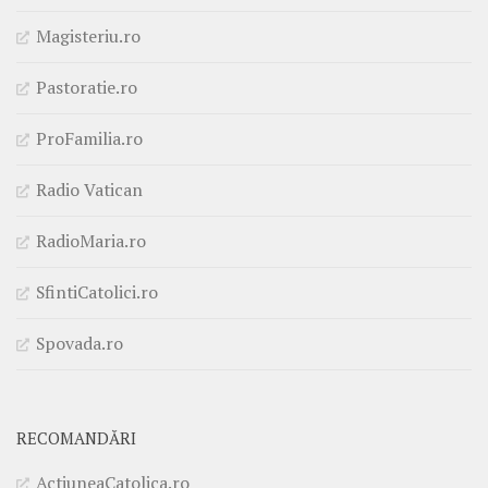
Magisteriu.ro
Pastoratie.ro
ProFamilia.ro
Radio Vatican
RadioMaria.ro
SfintiCatolici.ro
Spovada.ro
RECOMANDĂRI
ActiuneaCatolica.ro