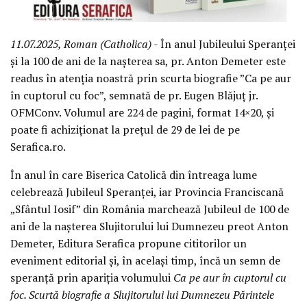
11.07.2025, Roman (Catholica)
- În anul Jubileului Speranței
și la 100 de ani de la nașterea sa, pr. Anton Demeter este
readus în atenția noastră prin scurta biografie ”Ca pe aur
în cuptorul cu foc”, semnată de pr. Eugen Blăjuț jr.
OFMConv. Volumul are 224 de pagini, format 14×20, și
poate fi achiziționat la prețul de 29 de lei de pe
Serafica.ro.
În anul în care Biserica Catolică din întreaga lume
celebrează Jubileul Speranței, iar Provincia Franciscană
„Sfântul Iosif” din România marchează Jubileul de 100 de
ani de la nașterea Slujitorului lui Dumnezeu preot Anton
Demeter, Editura Serafica propune cititorilor un
eveniment editorial și, în același timp, încă un semn de
speranță prin apariția volumului
Ca pe aur în cuptorul cu
foc. Scurtă biografie a Slujitorului lui Dumnezeu Părintele