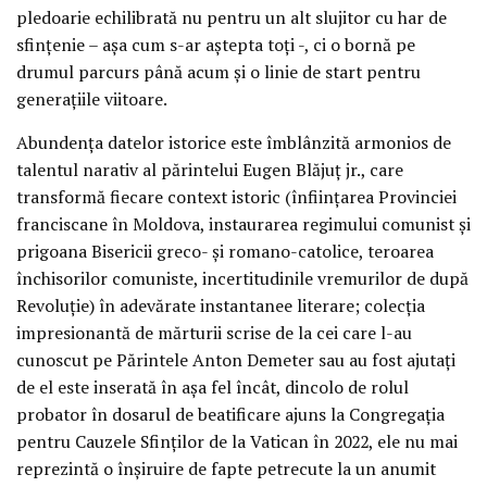
pledoarie echilibrată nu pentru un alt slujitor cu har de
sfințenie – așa cum s-ar aștepta toți -, ci o bornă pe
drumul parcurs până acum și o linie de start pentru
generațiile viitoare.
Abundența datelor istorice este îmblânzită armonios de
talentul narativ al părintelui Eugen Blăjuț jr., care
transformă fiecare context istoric (înființarea Provinciei
franciscane în Moldova, instaurarea regimului comunist și
prigoana Bisericii greco- și romano-catolice, teroarea
închisorilor comuniste, incertitudinile vremurilor de după
Revoluție) în adevărate instantanee literare; colecția
impresionantă de mărturii scrise de la cei care l-au
cunoscut pe Părintele Anton Demeter sau au fost ajutați
de el este inserată în așa fel încât, dincolo de rolul
probator în dosarul de beatificare ajuns la Congregația
pentru Cauzele Sfinților de la Vatican în 2022, ele nu mai
reprezintă o înșiruire de fapte petrecute la un anumit