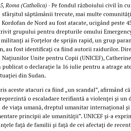
5, Roma (Catholica)
- Pe fondul războiului civil în cu
a sfârșitul săptămânii trecute, mai multe comunităț
 Kordofan de Nord au fost atacate, ucigând peste 4
Potrivit grupului pentru drepturile omului Emergenc
militanți ai Forțelor de sprijin rapid, un grup para
, au fost identificați ca fiind autorii raidurilor. Dir
 Națiunilor Unite pentru Copii (UNICEF), Catherin
a publicat o declarație la 16 iulie pentru a atrage at
ituației din Sudan.
ris aceste atacuri ca fiind „un scandal”, afirmând că
reprezintă o escaladare terifiantă a violenței și un 
ă de viața umană, dreptul umanitar internațional și
entare principii ale umanității”. UNICEF și-a expri
țele față de familii și față de cei afectați de recent