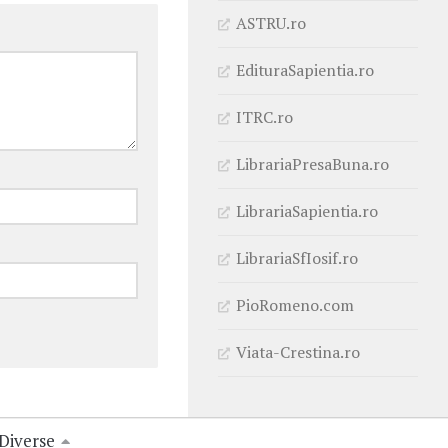
ASTRU.ro
EdituraSapientia.ro
ITRC.ro
LibrariaPresaBuna.ro
LibrariaSapientia.ro
LibrariaSfIosif.ro
PioRomeno.com
Viata-Crestina.ro
Diverse