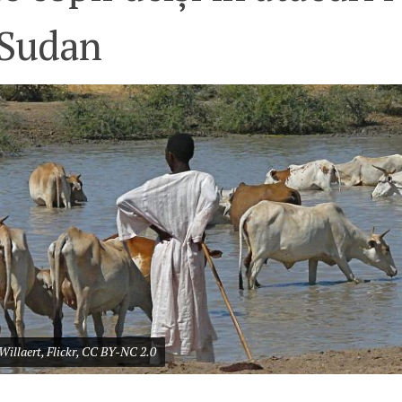
 Sudan
 Willaert, Flickr, CC BY-NC 2.0