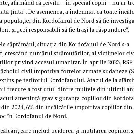
e, afirmând că „civilii – în special copiii – nu ar tr
dată ținta”. De asemenea, a îndemnat ca toate încălc
a populației din Kordofanul de Nord să fie investig
nt și „cei responsabili să fie trași la răspundere”.
ele săptămâni, situația din Kordofanul de Nord s-a
t, crescând numărul strămutărilor, al victimelor civi
cțiilor privind accesul umanitar. În aprilie 2023, RSF 
războiul civil împotriva forțelor armate sudaneze (S
extins pe teritoriul Kordofanului. Atacul de la sfârși
i trecute a fost unul dintre multele din ultimii ani
tacuri amenință grav siguranța copiilor din Kordof
 din 2024, 6% din încălcările împotriva copiilor di
loc în Kordofanul de Nord.
călcări, care includ uciderea și mutilarea copiilor, s