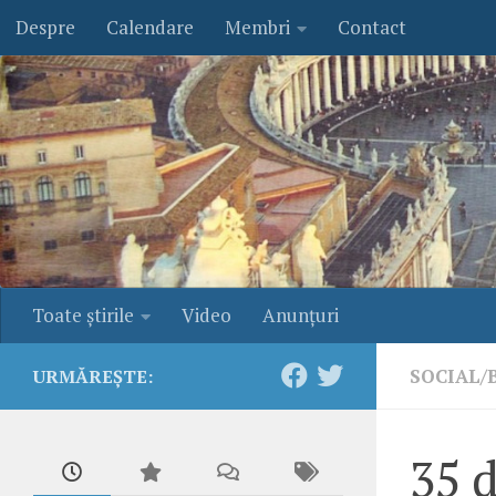
Despre
Calendare
Membri
Contact
Skip to content
Toate ştirile
Video
Anunţuri
SOCIAL/
URMĂREȘTE:
35 d