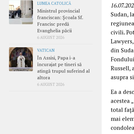
LUMEA CATOLICĂ
16.07.202
Ministrul provincial
Sudan, l
franciscan: Școala Sf.
regiunea
Francisc predă
Evanghelia păcii
civili. 
6 AUGUST 2026
Lawyers, 
din Sudan
VATICAN
În Assisi, Papa i-a
Fondului
încurajat pe tineri să
Russell, 
atingă trupul suferind al
asupra s
altora
6 AUGUST 2026
Ea a desc
acestea „
total faț
mai elem
condolean