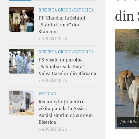
din
BISERICA GRECO-CATOLICĂ
PF Claudiu, la Schitul
„Sfânta Cruce” din
Stânceni
7 AUGUST 2026
BISERICA GRECO-CATOLICĂ
PS Vasile în parohia
„Schimbarea la Față” –
Valea Caselor din Bârsana
7 AUGUST 2026
VATICAN
Recunoștință pentru
vizita papală la Assisi:
Astăzi simțim că suntem
Biserica
foto: Rita
6 AUGUST 2026