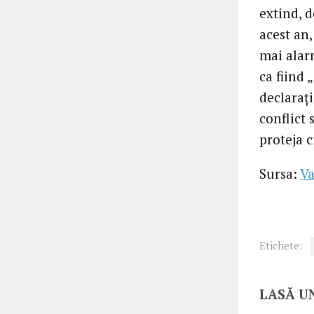
extind, d
acest an,
mai alar
ca fiind 
declarați
conflict
proteja c
Sursa:
Va
Etichete:
LASĂ U