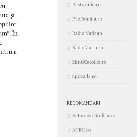
Pastoratie.ro
 cu
ind și
ProFamilia.ro
opiilor
um”. În
Radio Vatican
n
RadioMaria.ro
entru a
SfintiCatolici.ro
Spovada.ro
RECOMANDĂRI
ActiuneaCatolica.ro
AGRU.ro