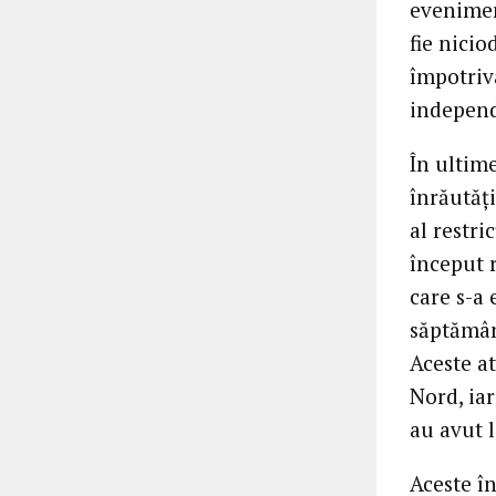
eveniment
fie nicio
împotriv
independe
În ultim
înrăutăți
al restri
început 
care s-a 
săptămâni
Aceste a
Nord, iar
au avut 
Aceste în