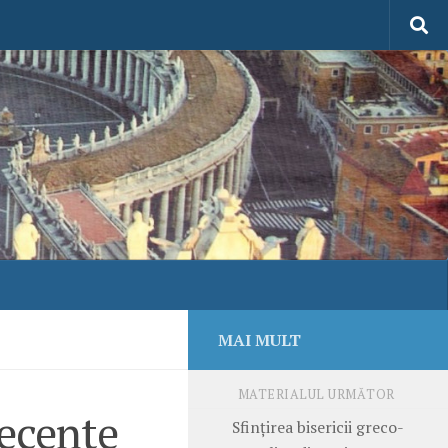
MAI MULT
MATERIALUL URMĂTOR
recente
Sfințirea bisericii greco-