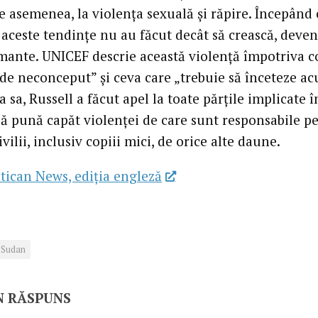
e asemenea, la violența sexuală și răpire. Începând
 aceste tendințe nu au făcut decât să crească, deven
mante. UNICEF descrie această violență împotriva c
„de neconceput” și ceva care „trebuie să înceteze ac
a sa, Russell a făcut apel la toate părțile implicate î
 să pună capăt violenței de care sunt responsabile p
ivilii, inclusiv copiii mici, de orice alte daune.
tican News, ediția engleză
Sudan
N RĂSPUNS