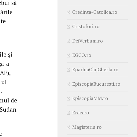
ebui să
ările
Credinta-Catolica.ro
ate
Cristofori.ro
DeiVerbum.ro
le și
EGCO.ro
și-a
EparhiaClujGherla.ro
AF),
tul
EpiscopiaBucuresti.ro
.
EpiscopiaMM.ro
anul de
n Sudan
Ercis.ro
Magisteriu.ro
e