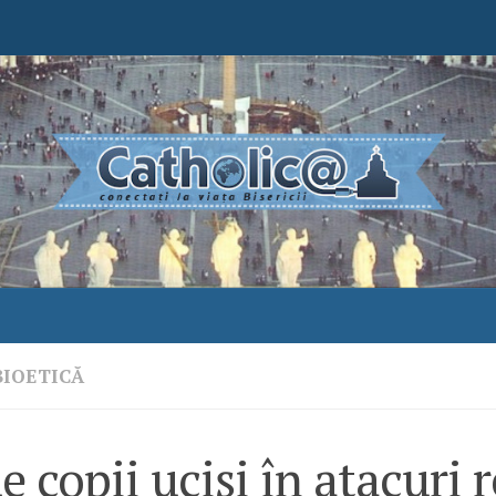
BIOETICĂ
e copii uciși în atacuri 