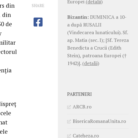
Europei
(detalii)
rs din
SHARE
i din
Bizantin:
DUMINICA a 10-
50 de
a după RUSALII
(Vindecarea lunaticului). Sf.
y
ap. Matia (sec. I); [Sf. Tereza
militar
Benedicta a Crucii (Edith
ectorul
Stein), patroana Europei (†
e
1942)].
(detalii)
enția
PARTENERI
dispreț
ARCB.ro
 cele
BisericaRomanaUnita.ro
mat
ele
Cateheza.ro