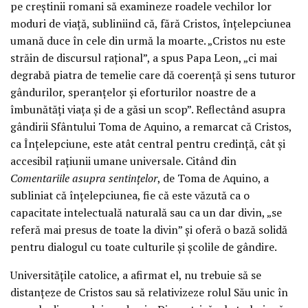
pe creștinii romani să examineze roadele vechilor lor
moduri de viață, subliniind că, fără Cristos, înțelepciunea
umană duce în cele din urmă la moarte. „Cristos nu este
străin de discursul rațional”, a spus Papa Leon, „ci mai
degrabă piatra de temelie care dă coerență și sens tuturor
gândurilor, speranțelor și eforturilor noastre de a
îmbunătăți viața și de a găsi un scop”. Reflectând asupra
gândirii Sfântului Toma de Aquino, a remarcat că Cristos,
ca Înțelepciune, este atât central pentru credință, cât și
accesibil rațiunii umane universale. Citând din
Comentariile asupra sentințelor
, de Toma de Aquino, a
subliniat că înțelepciunea, fie că este văzută ca o
capacitate intelectuală naturală sau ca un dar divin, „se
referă mai presus de toate la divin” și oferă o bază solidă
pentru dialogul cu toate culturile și școlile de gândire.
Universitățile catolice, a afirmat el, nu trebuie să se
distanțeze de Cristos sau să relativizeze rolul Său unic în