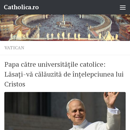
Catholica.ro
Skip to content
VATICAN
Papa către universitățile catolice:
Lăsați-vă călăuzită de înțelepciunea lui
Cristos