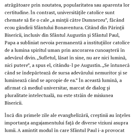
atrăgătoare prin noutatea, popularitatea sau aparenta lor
certitudine. În contrast, universitățile catolice sunt
chemate să fie o cale „a minții către Dumnezeu”, făcând
ecou gândirii Sfântului Bonaventura. Citând din Părinții
Bisericii, inclusiv din Sfântul Augustin și Sfântul Paul,
Papa a subliniat nevoia permanentă a instituțiilor catolice
de a lumina spiritul uman prin ancorarea cunoașterii în
adevărul divin. „Sufletul, lăsat în sine, nu are nici lumină,
nici putere”, a spus el, citându-l pe Augustin. „Se întunecă
când se îndepărtează de sursa adevărului nemuritor și se
luminează când se apropie de ea.” În această lumină, a
afirmat că mediul universitar, marcat de dialog și
pluralitate intelectuală, nu este străin de misiunea
Bisericii.
Încă din primele zile ale evanghelizării, creștinii au înțeles
importanța angajamentului față de diverse viziuni asupra
lumii. A amintit modul în care Sfântul Paul i-a provocat