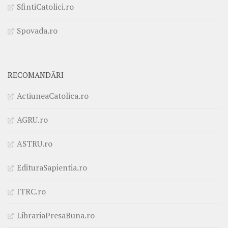
SfintiCatolici.ro
Spovada.ro
RECOMANDĂRI
ActiuneaCatolica.ro
AGRU.ro
ASTRU.ro
EdituraSapientia.ro
ITRC.ro
LibrariaPresaBuna.ro