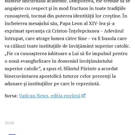
numele discursului academic. Dimpotrivă, ele trebuie să se
angajeze cu respect și în mod fructuos în toate tradițiile
cunoașterii, tocmai din puterea identității lor creștine. În
încheierea mesajului său, Papa Leon al XIV-lea și-a
exprimat speranța că Cristos-Înțelepciunea – Adevărul
întrupat, care atrage lumea către Sine – va fi busola care
va călăuzi toate instituțiile de învățământ superior catolic.
„Fie ca cunoașterea iubitoare a Lui să fie impulsul pentru
o nouă evanghelizare în domeniul învățământului
superior catolic”, a spus el. Sfântul Părinte a acordat
binecuvântarea apostolică tuturor celor prezenți la
adunare și instituțiilor pe care le reprezintă.
Sursa:
Vatican News, ediția engleză
SHARE