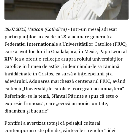
28.07.2025, Vatican (Catholica)
- Într-un mesaj adresat
participanților la cea de-a 28-a adunare generală a
Federației Internaționale a Universităților Catolice (FIUC),
care a avut loc luni la Guadalajara, în Mexic, Papa Leon al
XIV-lea a oferit o reflecție asupra rolului universităților
catolice în lumea de astăzi, îndemnându-le să rămână
înrădăcinate în Cristos, ca sursă a înțelepciunii și a
adevărului. Adunarea marchează centenarul FIUC, având
ca temă „Universitățile catolice: coregrafi ai cunoașterii”.
Referindu-se la temă, Sfântul Părinte a spus că este o
expresie frumoasă, care „evocă armonie, unitate,
dinamism și bucurie”.
Pontiful a avertizat totuși că peisajul cultural
contemporan este plin de „cântecele sirenelor”, idei