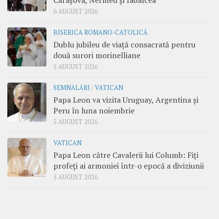
Carașova, Nermed și Iabalcea
6 AUGUST 2026
BISERICA ROMANO-CATOLICĂ
Dublu jubileu de viață consacrată pentru
două surori morinelliane
5 AUGUST 2026
SEMNALĂRI
/
VATICAN
Papa Leon va vizita Uruguay, Argentina și
Peru în luna noiembrie
5 AUGUST 2026
VATICAN
Papa Leon către Cavalerii lui Columb: Fiți
profeți ai armoniei într-o epocă a diviziunii
5 AUGUST 2026