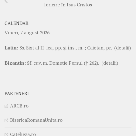
fericire în Isus Cristos
CALENDAR
Vineri, 7 august 2026
Latin:
Ss. Sixt al II-lea, pp. şi îns., m. ; Caietan, pr.
(detalii)
Bizantin:
Sf. cuv. m. Dometie Persul († 262).
(detalii)
PARTENERI
ARCB.ro
BisericaRomanaUnita.ro
Cateheza.ro