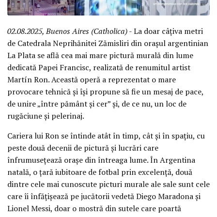
02.08.2025, Buenos Aires (Catholica)
- La doar câțiva metri
de Catedrala Neprihănitei Zămisliri din orașul argentinian
La Plata se află cea mai mare pictură murală din lume
dedicată Papei Francisc, realizată de renumitul artist
Martín Ron. Această operă a reprezentat o mare
provocare tehnică și își propune să fie un mesaj de pace,
de unire „între pământ și cer” și, de ce nu, un loc de
rugăciune și pelerinaj.
Cariera lui Ron se întinde atât în timp, cât și în spațiu, cu
peste două decenii de pictură și lucrări care
înfrumusețează orașe din întreaga lume. În Argentina
natală, o țară iubitoare de fotbal prin excelență, două
dintre cele mai cunoscute picturi murale ale sale sunt cele
care îi înfățișează pe jucătorii vedetă Diego Maradona și
Lionel Messi, doar o mostră din sutele care poartă