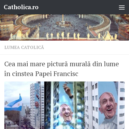
Catholica.ro
Skip to content
LUMEA CATOLICĂ
Cea mai mare pictură murală din lume
în cinstea Papei Francisc