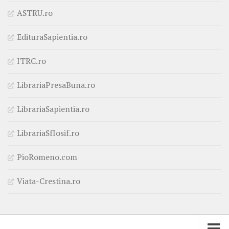
ASTRU.ro
EdituraSapientia.ro
ITRC.ro
LibrariaPresaBuna.ro
LibrariaSapientia.ro
LibrariaSfIosif.ro
PioRomeno.com
Viata-Crestina.ro