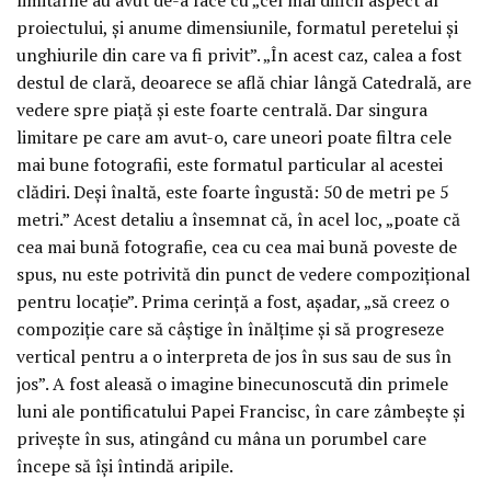
proiectului, și anume dimensiunile, formatul peretelui și
unghiurile din care va fi privit”. „În acest caz, calea a fost
destul de clară, deoarece se află chiar lângă Catedrală, are
vedere spre piață și este foarte centrală. Dar singura
limitare pe care am avut-o, care uneori poate filtra cele
mai bune fotografii, este formatul particular al acestei
clădiri. Deși înaltă, este foarte îngustă: 50 de metri pe 5
metri.” Acest detaliu a însemnat că, în acel loc, „poate că
cea mai bună fotografie, cea cu cea mai bună poveste de
spus, nu este potrivită din punct de vedere compozițional
pentru locație”. Prima cerință a fost, așadar, „să creez o
compoziție care să câștige în înălțime și să progreseze
vertical pentru a o interpreta de jos în sus sau de sus în
jos”. A fost aleasă o imagine binecunoscută din primele
luni ale pontificatului Papei Francisc, în care zâmbește și
privește în sus, atingând cu mâna un porumbel care
începe să își întindă aripile.