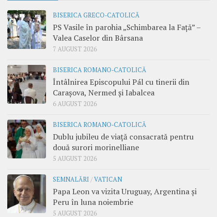
BISERICA GRECO-CATOLICĂ
PS Vasile în parohia „Schimbarea la Față” –
Valea Caselor din Bârsana
7 AUGUST 2026
BISERICA ROMANO-CATOLICĂ
Întâlnirea Episcopului Pál cu tinerii din
Carașova, Nermed și Iabalcea
6 AUGUST 2026
BISERICA ROMANO-CATOLICĂ
Dublu jubileu de viață consacrată pentru
două surori morinelliane
5 AUGUST 2026
SEMNALĂRI
/
VATICAN
Papa Leon va vizita Uruguay, Argentina și
Peru în luna noiembrie
5 AUGUST 2026