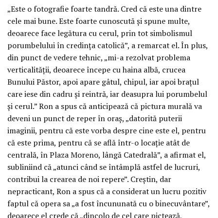
„Este o fotografie foarte tandră. Cred că este una dintre
cele mai bune. Este foarte cunoscută și spune multe,
deoarece face legătura cu cerul, prin tot simbolismul
porumbelului în credința catolică”, a remarcat el. În plus,
din punct de vedere tehnic, „mi-a rezolvat problema
verticalității, deoarece începe cu haina albă, crucea
Bunului Păstor, apoi apare gâtul, chipul, iar apoi brațul
care iese din cadru și reintră, iar deasupra lui porumbelul
și cerul.” Ron a spus că anticipează că pictura murală va
deveni un punct de reper în oraș, „datorită puterii
imaginii, pentru că este vorba despre cine este el, pentru
că este prima, pentru că se află într-o locație atât de
centrală, în Plaza Moreno, lângă Catedrală”, a afirmat el,
subliniind că „atunci când se întâmplă astfel de lucruri,
contribui la crearea de noi repere”. Creștin, dar
nepracticant, Ron a spus că a considerat un lucru pozitiv
faptul că opera sa „a fost încununată cu o binecuvântare”,
deoarece el crede că „dincolo de cel care pictează,