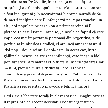
semnătura sa. Pe 26 iulie, în prezența oficialităților
orașului și a Arhiepiscopului de La Plata, Gustavo Carrara,
a fost inaugurată și binecuvântată lucrarea murală de 50
de metri înălțime care îl înfățișează pe Papa Francisc, un
alt „idol popular” pe care Ron a primit sarcina să îl
picteze. În cazul Papei Francisc, „dincolo de faptul că este
Papa, cea mai importantă persoană din Argentina, și de
poziția sa în Biserica Catolică, el are încă amprenta unui
idol pop – deși cuvântul «idol» este, în acest caz, între
ghilimele, pentru că are acea influență, este încă un idol
pop sănătos”, a remarcat el. Situată la intersecția străzilor
54 și 14, pictura murală dedicată Papei Francisc
completează peisajul deja impunător al Catedralei din La
Plata. Pictarea lui a fost o cerere a consiliului local din La
Plata și a reprezentat o provocare tehnică majoră.
Deși a avut libertate totală în alegerea unei imagini care să
îl reprezinte pe recent decedatul Pontif argentinian,
limitările au avut de-a face cu „cel mai dificil aspect al