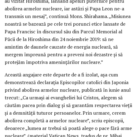
au vizitat Hiroshima, lansând apeluri puternice pentru
abolirea armelor nucleare, iar astăzi și Papa Leon ne-a
transmis un mesaj”, continuă Mons. Shirahama. „Misiunea
noastră se bazează pe cele trei porunci etice lansate de
Papa Francisc în discursul său din Parcul Memorial al
Păcii de la Hiroshima din 24 noiembrie 2019: să ne
amintim de daunele cauzate de energia nucleară, să
mergem împreună pentru a preveni noi dezastre și să
protejăm împotriva amenințărilor nucleare.”
Această angajare este departe de a fi izolat, așa cum
demonstrează declarația Episcopilor catolici din Japonia
privind abolirea armelor nucleare, publicată în iunie anul
trecut: „Ca urmași ai evangheliei lui Cristos, alegem să
căutăm pacea prin dialog și să garantăm respectarea vieții
și a demnității tuturor persoanelor. Prin urmare, cerem
abolirea completă a armelor nucleare”, scriu episcopii,
deoarece „lumea ar trebui să poată alege o pace fără arme
nucleare”. (material Vatican News, tradus de pr. Mihai