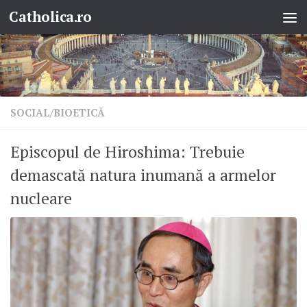
Catholica.ro
Skip to content
SOCIAL/BIOETICĂ
Episcopul de Hiroshima: Trebuie
demascată natura inumană a armelor
nucleare