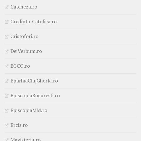
Cateheza.ro
Credinta-Catolica.ro
Cristofori.ro
DeiVerbum.ro
EGCO.ro
EparhiaClujGherla.ro
EpiscopiaBucuresti.ro
EpiscopiaMM.ro
Ercis.ro
Magisteriu.ro