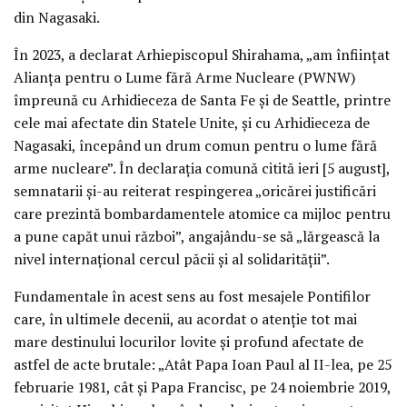
din Nagasaki.
În 2023, a declarat Arhiepiscopul Shirahama, „am înființat
Alianța pentru o Lume fără Arme Nucleare (PWNW)
împreună cu Arhidieceza de Santa Fe și de Seattle, printre
cele mai afectate din Statele Unite, și cu Arhidieceza de
Nagasaki, începând un drum comun pentru o lume fără
arme nucleare”. În declarația comună citită ieri [5 august],
semnatarii și-au reiterat respingerea „oricărei justificări
care prezintă bombardamentele atomice ca mijloc pentru
a pune capăt unui război”, angajându-se să „lărgească la
nivel internațional cercul păcii și al solidarității”.
Fundamentale în acest sens au fost mesajele Pontifilor
care, în ultimele decenii, au acordat o atenție tot mai
mare destinului locurilor lovite și profund afectate de
astfel de acte brutale: „Atât Papa Ioan Paul al II-lea, pe 25
februarie 1981, cât și Papa Francisc, pe 24 noiembrie 2019,