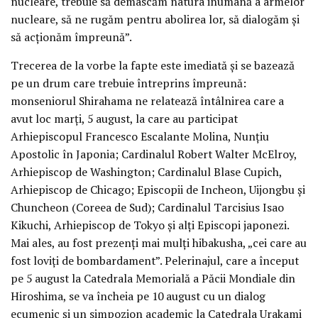
nucleare, trebuie să demascăm natura inumană a armelor
nucleare, să ne rugăm pentru abolirea lor, să dialogăm și
să acționăm împreună”.
Trecerea de la vorbe la fapte este imediată și se bazează
pe un drum care trebuie întreprins împreună:
monseniorul Shirahama ne relatează întâlnirea care a
avut loc marți, 5 august, la care au participat
Arhiepiscopul Francesco Escalante Molina, Nunțiu
Apostolic în Japonia; Cardinalul Robert Walter McElroy,
Arhiepiscop de Washington; Cardinalul Blase Cupich,
Arhiepiscop de Chicago; Episcopii de Incheon, Uijongbu și
Chuncheon (Coreea de Sud); Cardinalul Tarcisius Isao
Kikuchi, Arhiepiscop de Tokyo și alți Episcopi japonezi.
Mai ales, au fost prezenți mai mulți hibakusha, „cei care au
fost loviți de bombardament”. Pelerinajul, care a început
pe 5 august la Catedrala Memorială a Păcii Mondiale din
Hiroshima, se va încheia pe 10 august cu un dialog
ecumenic și un simpozion academic la Catedrala Urakami