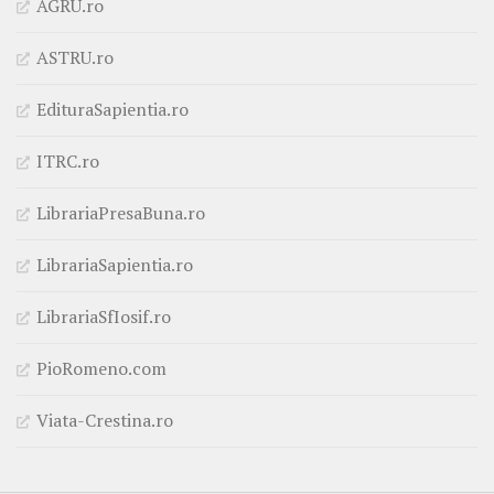
AGRU.ro
ASTRU.ro
EdituraSapientia.ro
ITRC.ro
LibrariaPresaBuna.ro
LibrariaSapientia.ro
LibrariaSfIosif.ro
PioRomeno.com
Viata-Crestina.ro