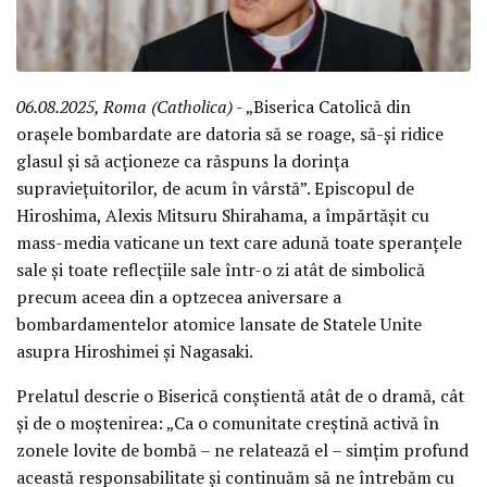
06.08.2025, Roma (Catholica)
- „Biserica Catolică din
orașele bombardate are datoria să se roage, să-și ridice
glasul și să acționeze ca răspuns la dorința
supraviețuitorilor, de acum în vârstă”. Episcopul de
Hiroshima, Alexis Mitsuru Shirahama, a împărtășit cu
mass-media vaticane un text care adună toate speranțele
sale și toate reflecțiile sale într-o zi atât de simbolică
precum aceea din a optzecea aniversare a
bombardamentelor atomice lansate de Statele Unite
asupra Hiroshimei și Nagasaki.
Prelatul descrie o Biserică conștientă atât de o dramă, cât
și de o moștenirea: „Ca o comunitate creștină activă în
zonele lovite de bombă – ne relatează el – simțim profund
această responsabilitate și continuăm să ne întrebăm cu