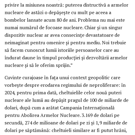
privire la misiunea noastră: puterea distructivă a armelor
nucleare de astăzi o depășește cu mult pe aceea a
bombelor lansate acum 80 de ani. Problema nu mai este
numai numărul de focoase nucleare. Chiar și un singur
dispozitiv nuclear ar avea consecințe devastatoare de
neimaginat pentru omenire și pentru mediu. Noi trebuie
să facem cunoscut lumii istoriile persoanelor care au
îndurat daune în timpul producției și dezvoltării armelor
nucleare și să le oferim sprijin.”
Cuvinte curajoase în fața unui context geopolitic care
vorbește despre erodarea regimului de neproliferare: în
2024, pentru prima dată, cheltuielile celor nouă puteri
nucleare ale lumii au depășit pragul de 100 de miliarde de
dolari, după cum a arătat Campania Internațională
pentru Abolirea Armelor Nucleare. 3.169 de dolari pe
secundă, 274 de milioane de dolari pe zi și 1,9 miliarde de
dolari pe săptămână: cheltuieli similare ar fi putut hrăni,