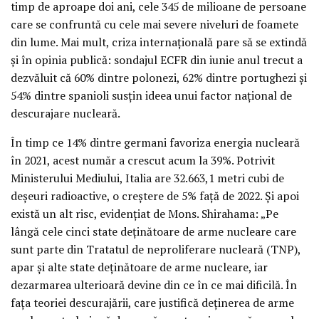
timp de aproape doi ani, cele 345 de milioane de persoane
care se confruntă cu cele mai severe niveluri de foamete
din lume. Mai mult, criza internațională pare să se extindă
și în opinia publică: sondajul ECFR din iunie anul trecut a
dezvăluit că 60% dintre polonezi, 62% dintre portughezi și
54% dintre spanioli susțin ideea unui factor național de
descurajare nucleară.
În timp ce 14% dintre germani favoriza energia nucleară
în 2021, acest număr a crescut acum la 39%. Potrivit
Ministerului Mediului, Italia are 32.663,1 metri cubi de
deșeuri radioactive, o creștere de 5% față de 2022. Și apoi
există un alt risc, evidențiat de Mons. Shirahama: „Pe
lângă cele cinci state deținătoare de arme nucleare care
sunt parte din Tratatul de neproliferare nucleară (TNP),
apar și alte state deținătoare de arme nucleare, iar
dezarmarea ulterioară devine din ce în ce mai dificilă. În
fața teoriei descurajării, care justifică deținerea de arme