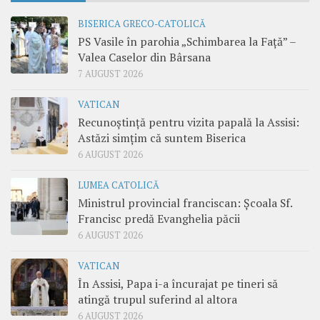
BISERICA GRECO-CATOLICĂ
PS Vasile în parohia „Schimbarea la Față” –
Valea Caselor din Bârsana
7 AUGUST 2026
VATICAN
Recunoștință pentru vizita papală la Assisi:
Astăzi simțim că suntem Biserica
6 AUGUST 2026
LUMEA CATOLICĂ
Ministrul provincial franciscan: Școala Sf.
Francisc predă Evanghelia păcii
6 AUGUST 2026
VATICAN
În Assisi, Papa i-a încurajat pe tineri să
atingă trupul suferind al altora
6 AUGUST 2026