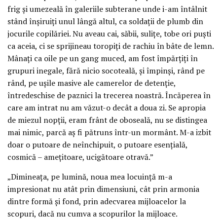
frig și umezeală în galeriile subterane unde i-am întâlnit
stând înșiruiți unul lângă altul, ca soldații de plumb din
jocurile copilăriei. Nu aveau cai, săbii, sulițe, tobe ori puști
ca aceia, ci se sprijineau toropiți de rachiu în bâte de lemn.
Mânați ca oile pe un gang muced, am fost împărțiți în
grupuri inegale, fără nicio socoteală, și împinși, rând pe
rând, pe ușile masive ale camerelor de detenție,
întredeschise de paznici la trecerea noastră. Încăperea în
care am intrat nu am văzut-o decât a doua zi. Se apropia
de miezul nopții, eram frânt de oboseală, nu se distingea
mai nimic, parcă aș fi pătruns într-un mormânt. M-a izbit
doar o putoare de neînchipuit, o putoare esențială,
cosmică – amețitoare, ucigătoare otravă.”
„Dimineața, pe lumină, noua mea locuință m-a
impresionat nu atât prin dimensiuni, cât prin armonia
dintre formă și fond, prin adecvarea mijloacelor la
scopuri, dacă nu cumva a scopurilor la mijloace.