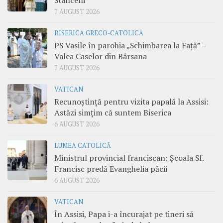
7 AUGUST 2026
BISERICA GRECO-CATOLICĂ
PS Vasile în parohia „Schimbarea la Față” –
Valea Caselor din Bârsana
7 AUGUST 2026
VATICAN
Recunoștință pentru vizita papală la Assisi:
Astăzi simțim că suntem Biserica
6 AUGUST 2026
LUMEA CATOLICĂ
Ministrul provincial franciscan: Școala Sf.
Francisc predă Evanghelia păcii
6 AUGUST 2026
VATICAN
În Assisi, Papa i-a încurajat pe tineri să