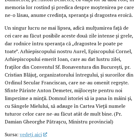
memoria lor rostind și predica despre moștenirea pe care
ne-o lăsau, anume credința, speranța și dragostea eroică.
Un singur lucru ne mai lipsea, adică mulțumirea față de
cei care au făcut posibile aceste două zile intense și grele,
dar rodnice întru speranța că „dragostea le poate pe
toate”. Arhiepiscopului nostru Aurel, Episcopului Cornel,
Arhiepiscopului emerit Ioan, care au dat lustru zilei,
fraților din Conventul Sf. Bonaventura din București, pr.
Cristian Blăjuț, organizatorului întregului, și surorilor din
Ordinul Secular Franciscan, care ne-au omenit regește.
Sfinte Părinte Anton Demeter, mijlocește pentru noi
limpezime a minții. Domnul istoriei să ia pana în mâini și,
cu Sângele Mielului, să adauge în Cartea Vieții numele
tuturor celor care ne-au făcut atât de mult bine. (Pr.
Damian Gheorghe Pătrașcu, Ministru provincial)
Sursa:
vedeţi aici