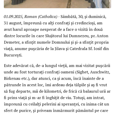
01.09.2025, Roman (Catholica)
- Sâmbătă, 30, și duminică,
31 august, împreună cu alți confrați și credincioși, am
avut harul aproape nesperat de a face o vizită în două
dintre locurile în care Slujitorul lui Dumnezeu, pr. Anton
Demeter, a sfințit numele Domnului și și-a sfințit propria
viață, anume pușcăria de la Jilava și Catedrala Sf. Iosif din
București.
Este adevărat că, de-a lungul vieții, am mai vizitat pușcării
unde au fost torturați confrați oameni (Sighet, Auschwitz,
Birkenau etc.), dar atunci, ca și acum, încă înainte de a
pătrunde în acest loc, îmi ardeau deja tălpile și aș fi vrut
să fug departe, mii de kilometri, de frică că balaurul urii ar
fi prins viață și m-ar fi înghițit de viu. Totuși, am intrat,
împreună cu ceilalți pelerini ai speranței, cu inima cât un
sfert de purice, și priveam înmărmurit pământul pe care