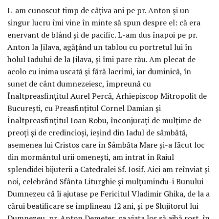
L-am cunoscut timp de câțiva ani pe pr. Anton și un
singur lucru îmi vine în minte să spun despre el: că era
enervant de blând și de pacific. L-am dus înapoi pe pr.
Anton la Jilava, agățând un tablou cu portretul lui în
holul Iadului de la Jilava, și îmi pare rău. Am plecat de
acolo cu inima uscată și fără lacrimi, iar duminică, în
sunet de cânt dumnezeiesc, împreună cu
Înaltpreasfințitul Aurel Percă, Arhiepiscop Mitropolit de
București, cu Preasfințitul Cornel Damian și
Înaltpreasfințitul Ioan Robu, înconjurați de mulțime de
preoți și de credincioși, ieșind din Iadul de sâmbătă,
asemenea lui Cristos care în Sâmbăta Mare și-a făcut loc
din mormântul urii omenești, am intrat în Raiul
splendidei bijuterii a Catedralei Sf. Iosif. Aici am reînviat și
noi, celebrând Sfânta Liturghie și mulțumindu-i Bunului
Dumnezeu că îi ajutase pe Fericitul Vladimir Ghika, de la a
cărui beatificare se împlineau 12 ani, și pe Slujitorul lui
Dumnezeu, pr. Anton Demeter, ca viața lor să aibă rost, în