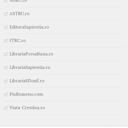
ASTRU.ro
EdituraSapientia.ro
ITRC.ro
LibrariaPresaBuna.ro
LibrariaSapientia.ro
LibrariaSfIosif.ro
PioRomeno.com
Viata-Crestina.ro