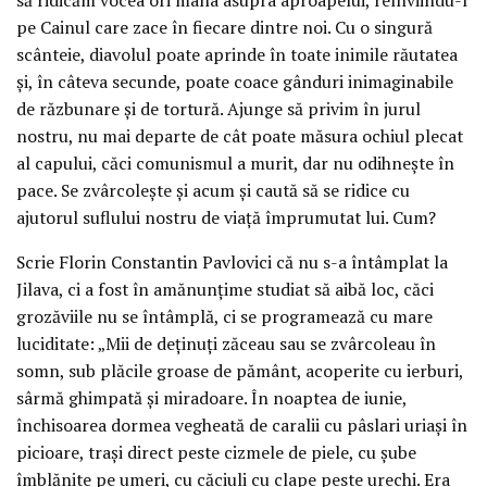
pe Cainul care zace în fiecare dintre noi. Cu o singură
scânteie, diavolul poate aprinde în toate inimile răutatea
și, în câteva secunde, poate coace gânduri inimaginabile
de răzbunare și de tortură. Ajunge să privim în jurul
nostru, nu mai departe de cât poate măsura ochiul plecat
al capului, căci comunismul a murit, dar nu odihnește în
pace. Se zvârcolește și acum și caută să se ridice cu
ajutorul suflului nostru de viață împrumutat lui. Cum?
Scrie Florin Constantin Pavlovici că nu s-a întâmplat la
Jilava, ci a fost în amănunțime studiat să aibă loc, căci
grozăviile nu se întâmplă, ci se programează cu mare
luciditate: „Mii de deținuți zăceau sau se zvârcoleau în
somn, sub plăcile groase de pământ, acoperite cu ierburi,
sârmă ghimpată și miradoare. În noaptea de iunie,
închisoarea dormea vegheată de caralii cu pâslari uriași în
picioare, trași direct peste cizmele de piele, cu șube
îmblănite pe umeri, cu căciuli cu clape peste urechi. Era