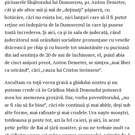
picioarele Slujitorului lui Dumnezeu, pr. Anton Demeter,
cât și ale altor mii și mii de „deținuți” pășiseră, cu
hotărâre, căci nu exista loc, nici lanțuri care să îl fi putut
reține ori îndepărta de la Dumnezeul în care își pusese
toată încrederea. Și aici, ca și în sala de judecată, când
judecătorul noii orânduiri socialiste pronunțase cu veselie
drăcească pe chip și cu buzele tot smântânite cu pucioasă
din iad sentința de 20 de ani de închisoare, el, puiul abia
de cinci anișori preot, Anton Demeter, se simțea „mai liber
ca oricând”, căci „cauza lui Cristos învinsese”.
Ascultam cu toții vocea gravă a ghidului nostru și nu
puteam crede că în Grădina Maicii Domnului putuseră
avea loc asemenea grozăvii. Dar, vorba povestitorului, „nu
ar fi rău să fie bine”, căci ele continuă și mai abitir, deși sub
alte forme, mai rafinate și mai crudele. Ura naște monștri,
totdeauna și peste tot, azi la fel ca ieri, și aici, în acest
petic peltic de Rai al țării noastre, și nu ne trebuie mult ca
să ridicăm vocea ori mâna asupra aproapelui, reînviindu-l