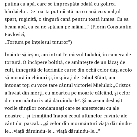
putina cu apă, care se împrospăta odată cu golirea
hârdaielor. De toarta putinii atârna o cană cu smalțul
spart, ruginită, o singură cană pentru toată lumea. Cu ea
beam apă, cu ea ne spălam pe mâini…” (Florin Constantin
Pavlovici,
„Tortura pe înțelesul tuturor”)
Înainte să ieșim, am intrat în miezul Iadului, în camera de
tortură. O încăpere boltită, ce amintește de un lăcaș de
cult, înnegrită de lacrimile curse din ochii celor duși acolo
să moară în chinuri și, inspirați de Duhul Sfânt, am
intonat toți cu voce tare cântul victoriei Mielului: „Cristos
a înviat din morți, cu moartea pe moarte călcând, și celor
din mormânturi viață dăruindu-le”. Și auzeam deslușit
vocile sfinților condamnați care se amestecau cu ale
noastre… și trimițând înapoi ecoul ultimelor cuvinte ale
cântului pascal… „și celor din mormânturi viață dăruindu-
le… viață dăruindu-le… viață dăruindu-le…”