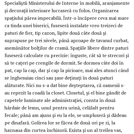
Specialiștii Ministerului de Interne în mobilă, aranjamente
și decorații interioare lucraseră cu folos. Organizarea
spațiului părea impecabilă. Într-o încăpere ceva mai mare
ca tinda unei biserici, fuseseră instalate vreo treizeci de
paturi de fier, tip cazon, lipite două câte două și
suprapuse pe trei nivele, până aproape de tavanul curbat,
asemănător bolților de cramă. Spațiile libere dintre paturi
fuseseră calculate cu precizie: înguste, cât să te strecori și
să te cațeri pe crengile de dormit. Se dormea câte doi în
pat, cap la cap, dar și cap la picioare, mai ales atunci când
se înghesuiau cinci sau șase deținuți în două paturi
alăturate. Nici nu s-a dat bine deșteptarea, că oamenii s-
au repezit la coadă la closet. Closetul, și el bine gândit de
capetele luminate ale administrației, consta în două
hârdaie de lemn, unul pentru urină, celălalt pentru
fecale; până am ajuns și eu la ele, se umpluseră și dădeau
pe dinafară. Golirea lor se făcea de două ori pe zi, la
haznaua din curtea închisorii. Exista și un al treilea vas,