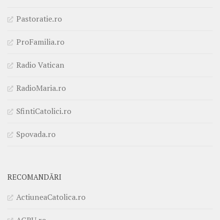
Pastoratie.ro
ProFamilia.ro
Radio Vatican
RadioMaria.ro
SfintiCatolici.ro
Spovada.ro
RECOMANDĂRI
ActiuneaCatolica.ro
AGRU.ro