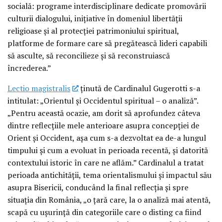
socială: programe interdisciplinare dedicate promovării
culturii dialogului, inițiative în domeniul libertății
religioase și al protecției patrimoniului spiritual,
platforme de formare care să pregătească lideri capabili
să asculte, să reconcilieze și să reconstruiască
încrederea.”
Lectio magistralis
ținută de Cardinalul Gugerotti s-a
intitulat: „Orientul și Occidentul spiritual – o analiză”.
„Pentru această ocazie, am dorit să aprofundez câteva
dintre reflecțiile mele anterioare asupra concepției de
Orient și Occident, așa cum s-a dezvoltat ea de-a lungul
timpului și cum a evoluat în perioada recentă, și datorită
contextului istoric în care ne aflăm.” Cardinalul a tratat
perioada antichității, tema orientalismului și impactul său
asupra Bisericii, conducând la final reflecția și spre
situația din România, „o țară care, la o analiză mai atentă,
scapă cu ușurință din categoriile care o disting ca fiind