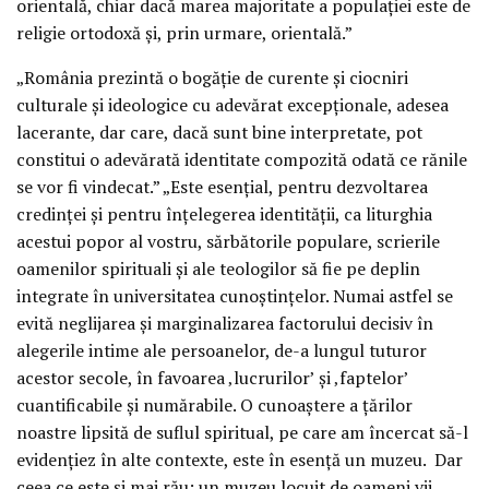
orientală, chiar dacă marea majoritate a populației este de
religie ortodoxă și, prin urmare, orientală.”
„România prezintă o bogăție de curente și ciocniri
culturale și ideologice cu adevărat excepționale, adesea
lacerante, dar care, dacă sunt bine interpretate, pot
constitui o adevărată identitate compozită odată ce rănile
se vor fi vindecat.” „Este esențial, pentru dezvoltarea
credinței și pentru înțelegerea identității, ca liturghia
acestui popor al vostru, sărbătorile populare, scrierile
oamenilor spirituali și ale teologilor să fie pe deplin
integrate în universitatea cunoștințelor. Numai astfel se
evită neglijarea și marginalizarea factorului decisiv în
alegerile intime ale persoanelor, de-a lungul tuturor
acestor secole, în favoarea ‚lucrurilor’ și ‚faptelor’
cuantificabile și numărabile. O cunoaștere a țărilor
noastre lipsită de suflul spiritual, pe care am încercat să-l
evidențiez în alte contexte, este în esență un muzeu. Dar
ceea ce este și mai rău: un muzeu locuit de oameni vii.