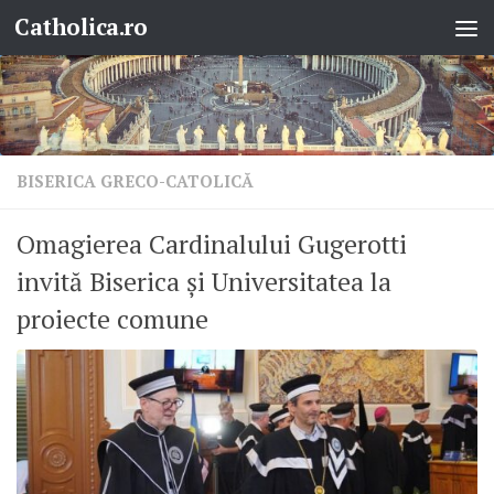
Catholica.ro
Skip to content
BISERICA GRECO-CATOLICĂ
Omagierea Cardinalului Gugerotti
invită Biserica și Universitatea la
proiecte comune