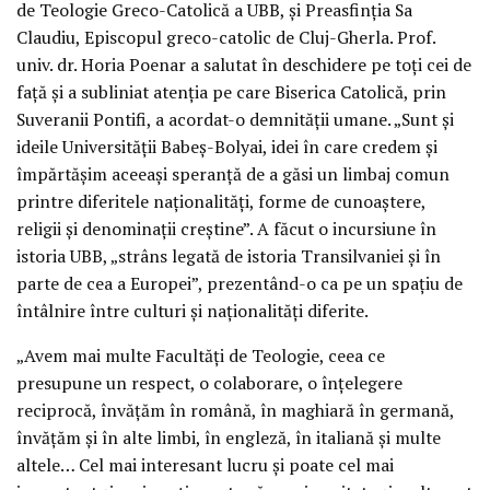
de Teologie Greco-Catolică a UBB, și Preasfinția Sa
Claudiu, Episcopul greco-catolic de Cluj-Gherla. Prof.
univ. dr. Horia Poenar a salutat în deschidere pe toți cei de
față și a subliniat atenția pe care Biserica Catolică, prin
Suveranii Pontifi, a acordat-o demnității umane. „Sunt și
ideile Universității Babeș-Bolyai, idei în care credem și
împărtășim aceeași speranță de a găsi un limbaj comun
printre diferitele naționalități, forme de cunoaștere,
religii și denominații creștine”. A făcut o incursiune în
istoria UBB, „strâns legată de istoria Transilvaniei și în
parte de cea a Europei”, prezentând-o ca pe un spațiu de
întâlnire între culturi și naționalități diferite.
„Avem mai multe Facultăți de Teologie, ceea ce
presupune un respect, o colaborare, o înțelegere
reciprocă, învățăm în română, în maghiară în germană,
învățăm și în alte limbi, în engleză, în italiană și multe
altele… Cel mai interesant lucru și poate cel mai