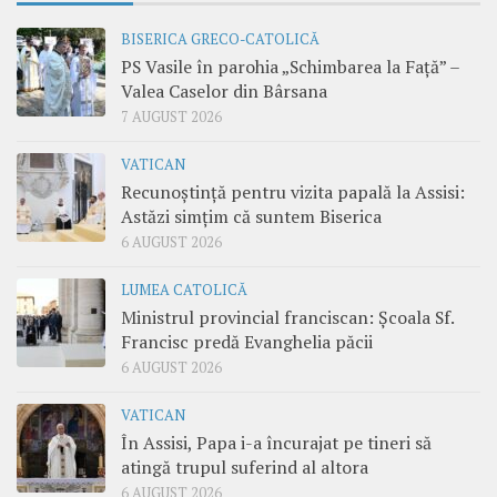
BISERICA GRECO-CATOLICĂ
PS Vasile în parohia „Schimbarea la Față” –
Valea Caselor din Bârsana
7 AUGUST 2026
VATICAN
Recunoștință pentru vizita papală la Assisi:
Astăzi simțim că suntem Biserica
6 AUGUST 2026
LUMEA CATOLICĂ
Ministrul provincial franciscan: Școala Sf.
Francisc predă Evanghelia păcii
6 AUGUST 2026
VATICAN
În Assisi, Papa i-a încurajat pe tineri să
atingă trupul suferind al altora
6 AUGUST 2026