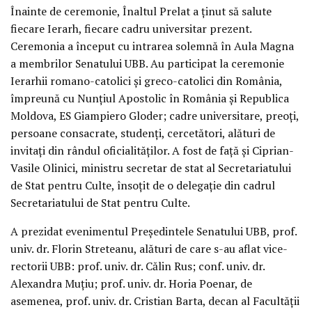
Înainte de ceremonie, Înaltul Prelat a ținut să salute
fiecare Ierarh, fiecare cadru universitar prezent.
Ceremonia a început cu intrarea solemnă în Aula Magna
a membrilor Senatului UBB. Au participat la ceremonie
Ierarhii romano-catolici și greco-catolici din România,
împreună cu Nunțiul Apostolic în România și Republica
Moldova, ES Giampiero Gloder; cadre universitare, preoți,
persoane consacrate, studenți, cercetători, alături de
invitați din rândul oficialităților. A fost de față și Ciprian-
Vasile Olinici, ministru secretar de stat al Secretariatului
de Stat pentru Culte, însoțit de o delegație din cadrul
Secretariatului de Stat pentru Culte.
A prezidat evenimentul Președintele Senatului UBB, prof.
univ. dr. Florin Streteanu, alături de care s-au aflat vice-
rectorii UBB: prof. univ. dr. Călin Rus; conf. univ. dr.
Alexandra Muțiu; prof. univ. dr. Horia Poenar, de
asemenea, prof. univ. dr. Cristian Barta, decan al Facultății