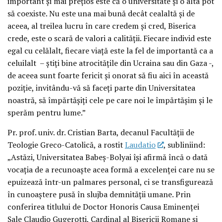
important și mai prețios este că o universitate și o alta pot
să coexiste. Nu este una mai bună decât cealaltă și de
aceea, al treilea lucru în care credem și cred, Biserica
crede, este o scară de valori a calității. Fiecare individ este
egal cu celălalt, fiecare viață este la fel de importantă ca a
celuilalt – știți bine atrocitățile din Ucraina sau din Gaza -,
de aceea sunt foarte fericit și onorat să fiu aici în această
poziție, invitându-vă să faceți parte din Universitatea
noastră, să împărtășiți cele pe care noi le împărtășim și le
sperăm pentru lume.”
Pr. prof. univ. dr. Cristian Barta, decanul Facultății de
Teologie Greco-Catolică, a rostit
Laudatio
, subliniind:
„Astăzi, Universitatea Babeș-Bolyai își afirmă încă o dată
vocația de a recunoaște acea formă a excelenței care nu se
epuizează într-un palmares personal, ci se transfigurează
în cunoaștere pusă în slujba demnității umane. Prin
conferirea titlului de Doctor Honoris Causa Eminenței
Sale Claudio Gugerotti, Cardinal al Bisericii Romane și