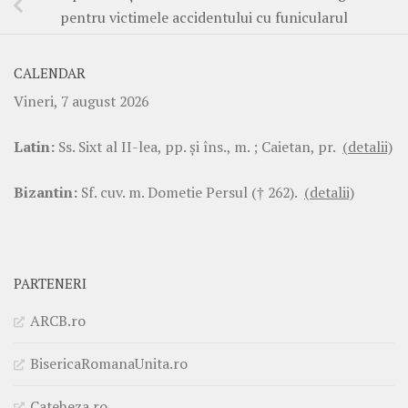
pentru victimele accidentului cu funicularul
CALENDAR
Vineri, 7 august 2026
Latin:
Ss. Sixt al II-lea, pp. şi îns., m. ; Caietan, pr.
(detalii)
Bizantin:
Sf. cuv. m. Dometie Persul († 262).
(detalii)
PARTENERI
ARCB.ro
BisericaRomanaUnita.ro
Cateheza.ro