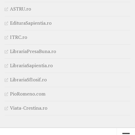
ASTRU.ro
EdituraSapientia.ro
ITRC.ro
LibrariaPresaBuna.ro
LibrariaSapientia.ro
LibrariaSfIosif.ro
PioRomeno.com
Viata-Crestina.ro