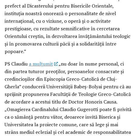
prefect al Dicasterului pentru Bisericile Orientale,
instituția noastră onorează o personalitate de nivel
internațional, cu o viziune, o operă și o activitate
prestigioase, cu rezultate semnificative în cercetarea
Orientului creștin, în dezvoltarea învățământului teologic
și în promovarea culturii păcii și a solidarității între
popoare.”
PS Claudiu
a mulțumit
„nu doar în nume personal, ci
din partea tuturor preoților, persoanelor consacrate și
credincioșilor din Episcopia Greco-Catolică de Cluj-
Gherla” conducerii Universității Babeș-Bolyai pentru că au
sprijinit propunerea Facultății de Teologie Greco-Catolică
de acordare a acestui titlu de Doctor Honoris Causa.
„Omagierea Cardinalului Claudio Gugerotti poate fi privită
ca o sămânță pentru viitor, deoarece invită Biserica și
Universitatea la proiecte comune, care să lege și mai
strâns mediul eclezial și cel academic de responsabilitatea