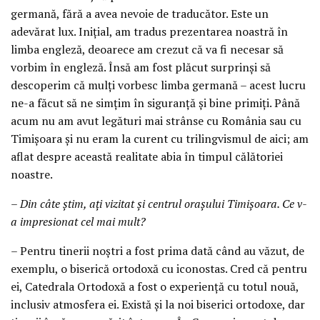
germană, fără a avea nevoie de traducător. Este un
adevărat lux. Inițial, am tradus prezentarea noastră în
limba engleză, deoarece am crezut că va fi necesar să
vorbim în engleză. Însă am fost plăcut surprinși să
descoperim că mulți vorbesc limba germană – acest lucru
ne-a făcut să ne simțim în siguranță și bine primiți. Până
acum nu am avut legături mai strânse cu România sau cu
Timișoara și nu eram la curent cu trilingvismul de aici; am
aflat despre această realitate abia în timpul călătoriei
noastre.
– Din câte știm, ați vizitat și centrul orașului Timișoara. Ce v-
a impresionat cel mai mult?
– Pentru tinerii noștri a fost prima dată când au văzut, de
exemplu, o biserică ortodoxă cu iconostas. Cred că pentru
ei, Catedrala Ortodoxă a fost o experiență cu totul nouă,
inclusiv atmosfera ei. Există și la noi biserici ortodoxe, dar