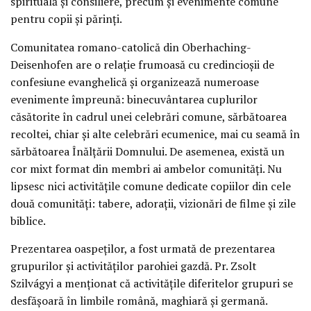
spirituală și consiliere, precum și evenimente comune
pentru copii și părinți.
Comunitatea romano-catolică din Oberhaching-
Deisenhofen are o relație frumoasă cu credincioșii de
confesiune evanghelică și organizează numeroase
evenimente împreună: binecuvântarea cuplurilor
căsătorite în cadrul unei celebrări comune, sărbătoarea
recoltei, chiar și alte celebrări ecumenice, mai cu seamă în
sărbătoarea Înălțării Domnului. De asemenea, există un
cor mixt format din membri ai ambelor comunități. Nu
lipsesc nici activitățile comune dedicate copiilor din cele
două comunități: tabere, adorații, vizionări de filme și zile
biblice.
Prezentarea oaspeților, a fost urmată de prezentarea
grupurilor și activităților parohiei gazdă. Pr. Zsolt
Szilvágyi a menționat că activitățile diferitelor grupuri se
desfășoară în limbile română, maghiară și germană.