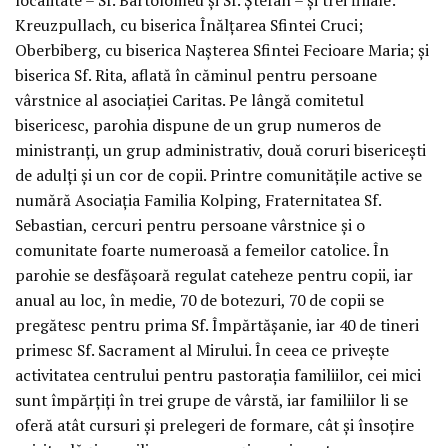
Kreuzpullach, cu biserica Înălțarea Sfintei Cruci;
Oberbiberg, cu biserica Nașterea Sfintei Fecioare Maria; și
biserica Sf. Rita, aflată în căminul pentru persoane
vârstnice al asociației Caritas. Pe lângă comitetul
bisericesc, parohia dispune de un grup numeros de
ministranți, un grup administrativ, două coruri bisericești
de adulți și un cor de copii. Printre comunitățile active se
numără Asociația Familia Kolping, Fraternitatea Sf.
Sebastian, cercuri pentru persoane vârstnice și o
comunitate foarte numeroasă a femeilor catolice. În
parohie se desfășoară regulat cateheze pentru copii, iar
anual au loc, în medie, 70 de botezuri, 70 de copii se
pregătesc pentru prima Sf. Împărtășanie, iar 40 de tineri
primesc Sf. Sacrament al Mirului. În ceea ce privește
activitatea centrului pentru pastorația familiilor, cei mici
sunt împărțiți în trei grupe de vârstă, iar familiilor li se
oferă atât cursuri și prelegeri de formare, cât și însoțire