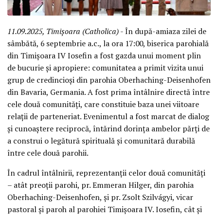
11.09.2025, Timișoara (Catholica)
- În după-amiaza zilei de
sâmbătă, 6 septembrie a.c., la ora 17:00, biserica parohială
din Timișoara IV Iosefin a fost gazda unui moment plin
de bucurie și apropiere: comunitatea a primit vizita unui
grup de credincioși din parohia Oberhaching-Deisenhofen
din Bavaria, Germania. A fost prima întâlnire directă între
cele două comunități, care constituie baza unei viitoare
relații de parteneriat. Evenimentul a fost marcat de dialog
și cunoaștere reciprocă, întărind dorința ambelor părți de
a construi o legătură spirituală și comunitară durabilă
între cele două parohii.
În cadrul întâlnirii, reprezentanții celor două comunități
– atât preoții parohi, pr. Emmeran Hilger, din parohia
Oberhaching-Deisenhofen, și pr. Zsolt Szilvágyi, vicar
pastoral și paroh al parohiei Timișoara IV. Iosefin, cât și