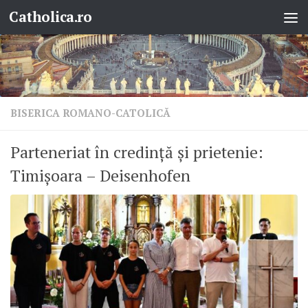
Catholica.ro
Skip to content
BISERICA ROMANO-CATOLICĂ
Parteneriat în credință și prietenie:
Timișoara – Deisenhofen