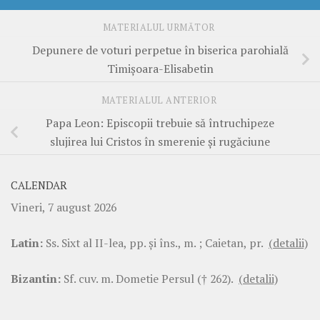
MATERIALUL URMĂTOR
Depunere de voturi perpetue în biserica parohială
Timișoara-Elisabetin
MATERIALUL ANTERIOR
Papa Leon: Episcopii trebuie să întruchipeze
slujirea lui Cristos în smerenie și rugăciune
CALENDAR
Vineri, 7 august 2026
Latin:
Ss. Sixt al II-lea, pp. şi îns., m. ; Caietan, pr.
(detalii)
Bizantin:
Sf. cuv. m. Dometie Persul († 262).
(detalii)