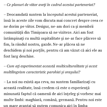
– Ce planuri de viitor aveți în cadrul acestui parteneriat?
– Deocamdată suntem la începutul acestui parteneriat,
însă în aceste zile vom discuta mai concret despre ceea ce
ne dorim pe viitor. Desigur, ne-am dori ca și membrii
comunității din Timișoara să ne viziteze. Aici am fost
întâmpinați cu multă ospitalitate și ne-ar face plăcere să
fim, la rândul nostru, gazde. Ne-ar plăcea să ne
deschidem și noi porțile, pentru că am văzut că aici ele au
fost larg deschise.
– Cum ați experimentat această multiculturalitate și acest
multilingvism caracteristic parohiei și orașului?
– La noi nu există așa ceva, nu suntem familiarizați cu
această realitate, însă credem că este o experiență
minunată faptul că oamenii de aici înțeleg și vorbesc mai
multe limbi: maghiară, română, germană. Pentru noi este
un mare avantaj să putem comunica aici în limba