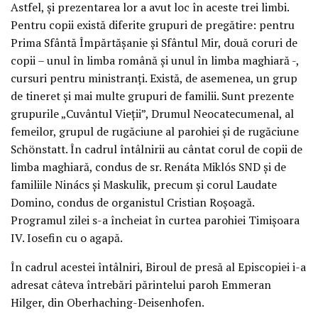
Astfel, și prezentarea lor a avut loc în aceste trei limbi.
Pentru copii există diferite grupuri de pregătire: pentru
Prima Sfântă Împărtășanie și Sfântul Mir, două coruri de
copii – unul în limba română și unul în limba maghiară -,
cursuri pentru ministranți. Există, de asemenea, un grup
de tineret și mai multe grupuri de familii. Sunt prezente
grupurile „Cuvântul Vieții”, Drumul Neocatecumenal, al
femeilor, grupul de rugăciune al parohiei și de rugăciune
Schönstatt. În cadrul întâlnirii au cântat corul de copii de
limba maghiară, condus de sr. Renáta Miklós SND și de
familiile Ninács și Maskulik, precum și corul Laudate
Domino, condus de organistul Cristian Roșoagă.
Programul zilei s-a încheiat în curtea parohiei Timișoara
IV. Iosefin cu o agapă.
În cadrul acestei întâlniri, Biroul de presă al Episcopiei i-a
adresat câteva întrebări părintelui paroh Emmeran
Hilger, din Oberhaching-Deisenhofen.