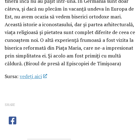
tinerii încă nu au pășit într-una. În Germania sunt doar
câteva, și dacă nu plecăm în vacanță undeva în Europa de
Est, nu avem ocazia să vedem biserici ortodoxe mari.
Această istorie a iconostasului, dar și partea arhitecturală,
viața religioasă și pietatea sunt complet diferite de ceea ce
cunoaștem noi. O altă experiență frumoasă a fost vizita la
biserica reformată din Piața Maria, care ne-a impresionat
prin simplitatea ei. Și acolo am fost primiți cu multă
căldură. (Biroul de presă al Episcopiei de Timișoara)
Sursa:
vedeţi aici
SHARE