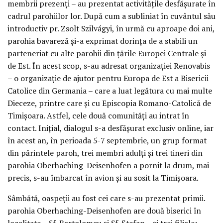
membrii prezenți – au prezentat activitățile desfășurate în
cadrul parohiilor lor. După cum a subliniat în cuvântul său
introductiv pr. Zsolt Szilvágyi, în urmă cu aproape doi ani,
parohia bavareză și-a exprimat dorința de a stabili un
parteneriat cu alte parohii din țările Europei Centrale și
de Est. În acest scop, s-au adresat organizației Renovabis
– o organizație de ajutor pentru Europa de Est a Bisericii
Catolice din Germania – care a luat legătura cu mai multe
Dieceze, printre care și cu Episcopia Romano-Catolică de
Timișoara. Astfel, cele două comunități au intrat în
contact. Inițial, dialogul s-a desfășurat exclusiv online, iar
în acest an, în perioada 5-7 septembrie, un grup format
din părintele paroh, trei membri adulți și trei tineri din
parohia Oberhaching-Deisenhofen a pornit la drum, mai
precis, s-au îmbarcat în avion și au sosit la Timișoara.
Sâmbătă, oaspeții au fost cei care s-au prezentat primii.
parohia Oberhaching-Deisenhofen are două biserici în
localitate – Sf. Bartolomeu și Sf. Ștefan – și trei filiale: