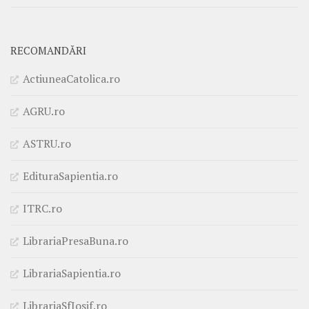
RECOMANDĂRI
ActiuneaCatolica.ro
AGRU.ro
ASTRU.ro
EdituraSapientia.ro
ITRC.ro
LibrariaPresaBuna.ro
LibrariaSapientia.ro
LibrariaSfIosif.ro