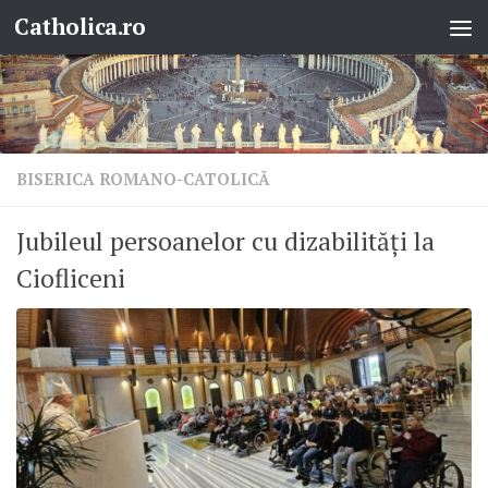
Catholica.ro
Skip to content
BISERICA ROMANO-CATOLICĂ
Jubileul persoanelor cu dizabilități la
Ciofliceni