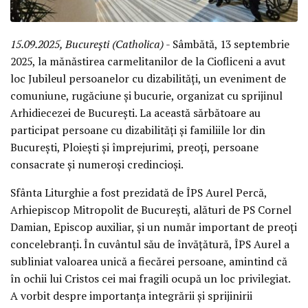
15.09.2025, București (Catholica)
- Sâmbătă, 13 septembrie
2025, la mănăstirea carmelitanilor de la Ciofliceni a avut
loc Jubileul persoanelor cu dizabilități, un eveniment de
comuniune, rugăciune și bucurie, organizat cu sprijinul
Arhidiecezei de București. La această sărbătoare au
participat persoane cu dizabilități și familiile lor din
București, Ploiești și împrejurimi, preoți, persoane
consacrate și numeroși credincioși.
Sfânta Liturghie a fost prezidată de ÎPS Aurel Percă,
Arhiepiscop Mitropolit de București, alături de PS Cornel
Damian, Episcop auxiliar, și un număr important de preoți
concelebranți. În cuvântul său de învățătură, ÎPS Aurel a
subliniat valoarea unică a fiecărei persoane, amintind că
în ochii lui Cristos cei mai fragili ocupă un loc privilegiat.
A vorbit despre importanța integrării și sprijinirii