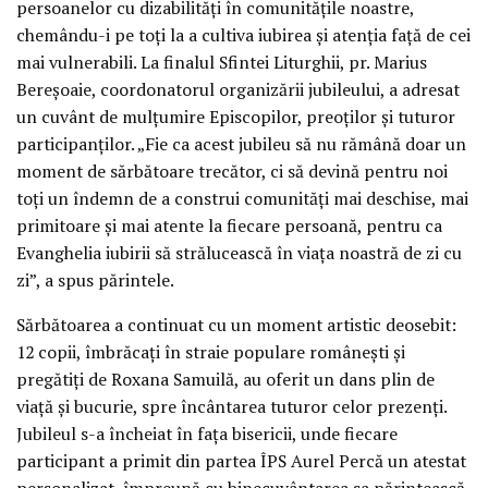
persoanelor cu dizabilități în comunitățile noastre,
chemându-i pe toți la a cultiva iubirea și atenția față de cei
mai vulnerabili. La finalul Sfintei Liturghii, pr. Marius
Bereșoaie, coordonatorul organizării jubileului, a adresat
un cuvânt de mulțumire Episcopilor, preoților și tuturor
participanților. „Fie ca acest jubileu să nu rămână doar un
moment de sărbătoare trecător, ci să devină pentru noi
toți un îndemn de a construi comunități mai deschise, mai
primitoare și mai atente la fiecare persoană, pentru ca
Evanghelia iubirii să strălucească în viața noastră de zi cu
zi”, a spus părintele.
Sărbătoarea a continuat cu un moment artistic deosebit:
12 copii, îmbrăcați în straie populare românești și
pregătiți de Roxana Samuilă, au oferit un dans plin de
viață și bucurie, spre încântarea tuturor celor prezenți.
Jubileul s-a încheiat în fața bisericii, unde fiecare
participant a primit din partea ÎPS Aurel Percă un atestat
personalizat, împreună cu binecuvântarea sa părintească.