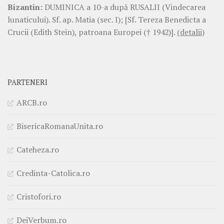
Bizantin:
DUMINICA a 10-a după RUSALII (Vindecarea
lunaticului). Sf. ap. Matia (sec. I); [Sf. Tereza Benedicta a
Crucii (Edith Stein), patroana Europei († 1942)].
(detalii)
PARTENERI
ARCB.ro
BisericaRomanaUnita.ro
Cateheza.ro
Credinta-Catolica.ro
Cristofori.ro
DeiVerbum.ro