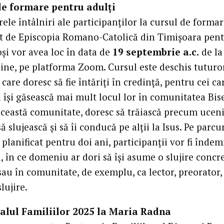
de formare pentru adulți
le întâlniri ale participanților la cursul de forma
t de Episcopia Romano-Catolică din Timișoara pen
și vor avea loc în data de
19 septembrie a.c.
de la
line, pe platforma Zoom. Cursul este deschis tuturo
 care doresc să fie întăriți în credință, pentru cei ca
 își găsească mai mult locul lor în comunitatea Biser
această comunitate, doresc să trăiască precum uceni
 să slujească și să îi conducă pe alții la Isus. Pe parcu
 planificat pentru doi ani, participanții vor fi îndem
, în ce domeniu ar dori să își asume o slujire concr
au în comunitate, de exemplu, ca lector, preorator, 
slujire.
valul Familiilor 2025 la Maria Radna