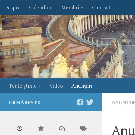
Despre
Calendare
Membri
Contact
Skip to content
Toate ştirile
Video
Anunţuri
ANUNŢU
URMĂREȘTE:
Anu