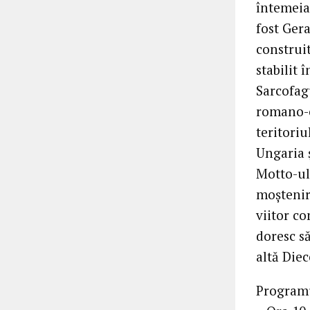
întemeiat
fost Ger
construit
stabilit 
Sarcofagu
romano-ca
teritoriu
Ungaria ș
Motto-ul 
moștenir
viitor co
doresc s
altă Die
Programu