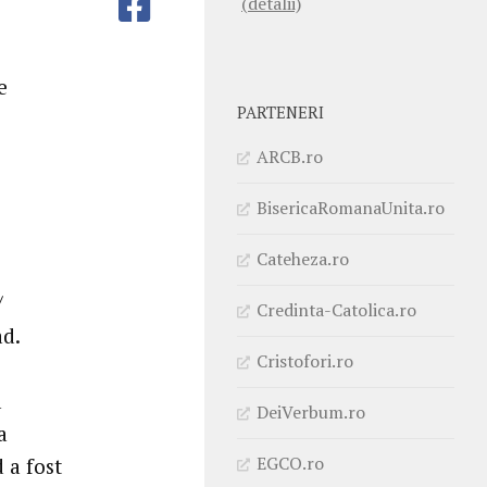
(detalii)
e
PARTENERI
ARCB.ro
BisericaRomanaUnita.ro
Cateheza.ro
/
Credinta-Catolica.ro
d.
Cristofori.ro
a
DeiVerbum.ro
a
EGCO.ro
 a fost