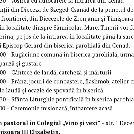
30 – sosirea cu autocarele la intrarea din Cenad –
anții din Dieceza de Szeged-Csanád de la punctul de
 frontierei, din Diecezele de Zrenjanin și Timișoara
în localitate dinspre Sânnicolau Mare. Tinerii vor f
erinaj pe jos de la intrarea în localitate până la sar
i Episcop Gerard din biserica parohială din Cenad.
.00 – Rugăciune comună în biserica parohială, urma
 pauză și gustare
00 – Cântece de laudă, cateheză și mărturii
00 – Prânz, jocuri de cunoaștere, flashmob, atelier c
e laudă și ocazie de spovadă în biserică
30 – Sfânta Liturghie pontificală în biserica parohia
.00 – Ceremonie misionară, întoarcere acasă
pastoral în Colegiul „Vino și vezi”
– str. 1 Dec
ișoara III Elisabetin.