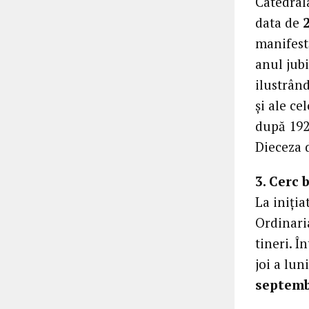
Catedral
data de
manifestă
anul jubi
ilustrân
și ale ce
după 192
Dieceza 
3. Cerc 
La iniția
Ordinaria
tineri. Î
joi a lun
septemb