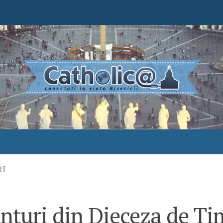
RI
nțuri din Dieceza de Ti