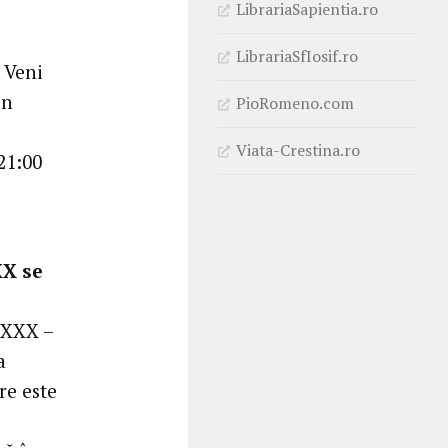
LibrariaSapientia.ro
LibrariaSfIosif.ro
 Veni
in
PioRomeno.com
Viata-Crestina.ro
21:00
X se
MXXX –
a
re este