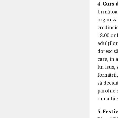
4. Curs 
Următoare
organiza
credincio
18.00 on
adulților
doresc să
care, în 
lui Isus,
formării,
să decidă
parohie s
sau altă 
5. Festi