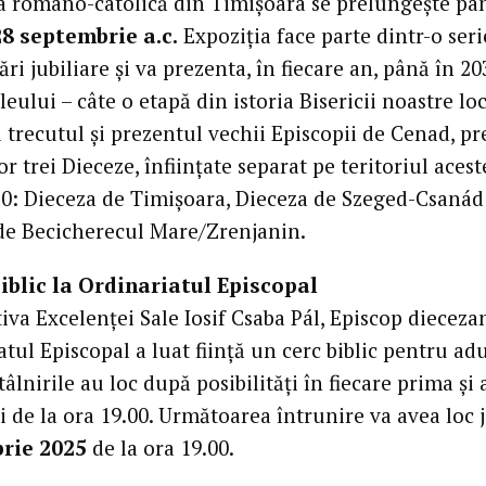
a romano-catolică din Timișoara se prelungește pâ
28 septembrie a.c.
Expoziția face parte dintr-o seri
ri jubiliare și va prezenta, în fiecare an, până în 20
leului – câte o etapă din istoria Bisericii noastre loc
d trecutul și prezentul vechii Episcopii de Cenad, p
lor trei Dieceze, înființate separat pe teritoriul acest
0: Dieceza de Timișoara, Dieceza de Szeged-Csanád 
de Becicherecul Mare/Zrenjanin.
biblic la Ordinariatul Episcopal
tiva Excelenței Sale Iosif Csaba Pál, Episcop diecezan
tul Episcopal a luat ființă un cerc biblic pentru adu
ntâlnirile au loc după posibilități în fiecare prima și 
ii de la ora 19.00. Următoarea întrunire va avea loc j
rie 2025
de la ora 19.00.