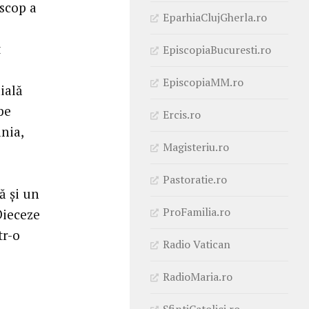
iscop a
EparhiaClujGherla.ro
t
EpiscopiaBucuresti.ro
EpiscopiaMM.ro
ială
pe
Ercis.ro
ânia,
Magisteriu.ro
Pastoratie.ro
ă și un
ProFamilia.ro
Dieceze
tr-o
Radio Vatican
RadioMaria.ro
SfintiCatolici.ro