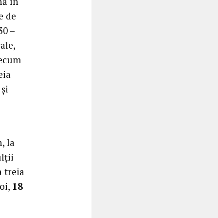
nă în
e de
30 –
ale,
recum
eia
și
, la
lții
a treia
oi,
18