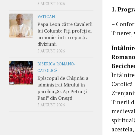
5 AUGUST 2026
1. Prog
VATICAN
– Confor
Papa Leon către Cavalerii
lui Columb: Fiți profeți ai
Tineret,
armoniei într-o epocă a
diviziunii
Întâlnir
5 AUGUST 2026
Romano-
BISERICA ROMANO-
Beciche
CATOLICĂ
Întâlnir
Episcopul de Chișinău a
Catolică
administrat Mirului în
parohia „Ss Ap Petru și
Zrenjani
Paul” din Onești
Tinerii d
5 AUGUST 2026
medieval
spiritua
acesteia,