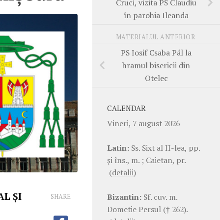
Cruci, vizita PS Claudiu
în parohia Ileanda
MATERIALUL ANTERIOR
PS Iosif Csaba Pál la
hramul bisericii din
Otelec
CALENDAR
Vineri, 7 august 2026
Latin:
Ss. Sixt al II-lea, pp.
şi îns., m. ; Caietan, pr.
(detalii)
L ȘI
Bizantin:
Sf. cuv. m.
SHARE
Dometie Persul († 262).