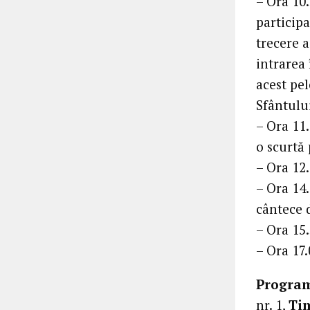
– Ora 10.
particip
trecere a
intrarea 
acest pel
Sfântulu
– Ora 11
o scurtă
– Ora 12.
– Ora 14.
cântece d
– Ora 15.
– Ora 17
Program 
nr. 1,
Tim