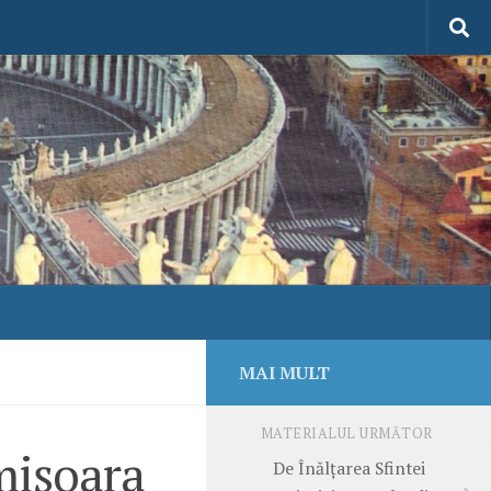
MAI MULT
MATERIALUL URMĂTOR
mișoara
De Înălțarea Sfintei