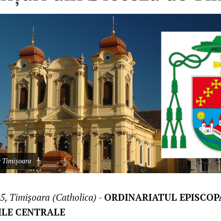
e Timișoara
5, Timișoara (Catholica)
-
ORDINARIATUL EPISCOPA
ILE CENTRALE