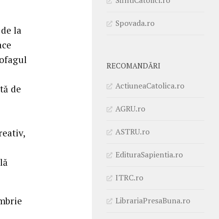
Spovada.ro
 de la
ace
cofagul
RECOMANDĂRI
ActiuneaCatolica.ro
tă de
AGRU.ro
ASTRU.ro
reativ,
EdituraSapientia.ro
lă
ITRC.ro
embrie
LibrariaPresaBuna.ro