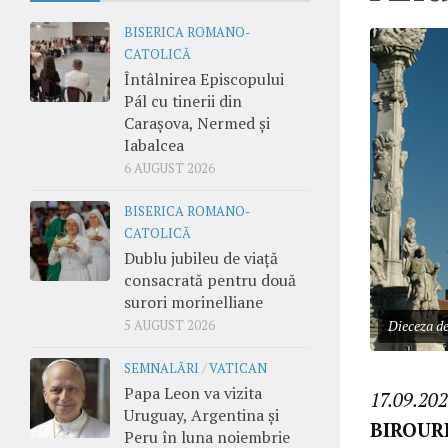
BISERICA ROMANO-
CATOLICĂ
Întâlnirea Episcopului
Pál cu tinerii din
Carașova, Nermed și
Iabalcea
6 AUGUST 2026
BISERICA ROMANO-
CATOLICĂ
Dublu jubileu de viață
consacrată pentru două
surori morinelliane
5 AUGUST 2026
Dieceza d
SEMNALĂRI
/
VATICAN
Papa Leon va vizita
17.09.202
Uruguay, Argentina și
BIROUR
Peru în luna noiembrie