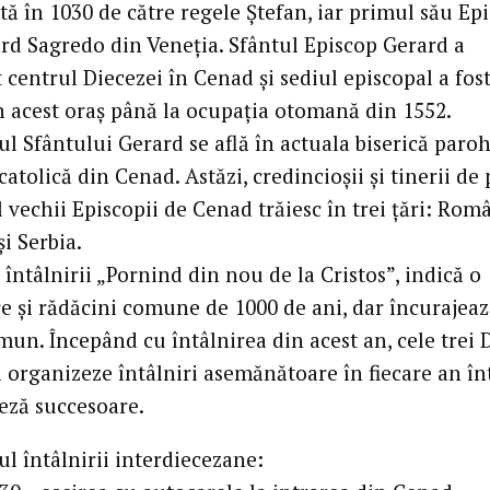
ă în 1030 de către regele Ștefan, iar primul său Ep
ard Sagredo din Veneția. Sfântul Episcop Gerard a
 centrul Diecezei în Cenad și sediul episcopal a fos
în acest oraș până la ocupația otomană din 1552.
l Sfântului Gerard se află în actuala biserică paroh
tolică din Cenad. Astăzi, credincioșii și tinerii de 
l vechii Episcopii de Cenad trăiesc în trei țări: Rom
i Serbia.
întâlnirii „Pornind din nou de la Cristos”, indică o
e și rădăcini comune de 1000 de ani, dar încurajeaz
mun. Începând cu întâlnirea din acest an, cele trei 
ă organizeze întâlniri asemănătoare în fiecare an în
ceză succesoare.
l întâlnirii interdiecezane: