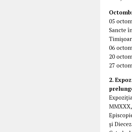
Octombr
05 octom
Sancte î
Timișoara
06 octomb
20 octom
27 octom
2. Exp
prelung
Expoziți
MMXXX, d
Episcopi
și Diece