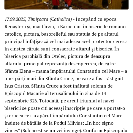
17.09.2025, Timișoara (Catholica)
- Începând cu epoca
Renașterii și, mai târziu, a Barocului, în bisericile romano-
catolice, pictura, basorelieful sau statuia de pe altarul
principal înfățișează cel mai adesea acel protector ceresc
în cinstea căruia sunt consacrate altarul și biserica. În
biserica parohială din Otelec, pictura de deasupra
altarului principal reprezintă descoperirea, de către
Sfânta Elena – mama împăratului Constantin cel Mare – a
unei părți mari din Sfânta Cruce, pe care a fost răstignit
Isus Cristos. Sfânta Cruce a fost înălțată solemn de
Episcopul Macarie al Ierusalimului în ziua de 14
septembrie 326. Totodată, pe arcul triumfal al navei
bisericii se poate citi aceeași inscripție pe care a purtat-o
și crucea ce i-a apărut împăratului Constantin cel Mare
înainte de bătălia de la Podul Milvius: „In hoc signo
vinces” (Sub acest semn vei învinge). Conform Episcopului