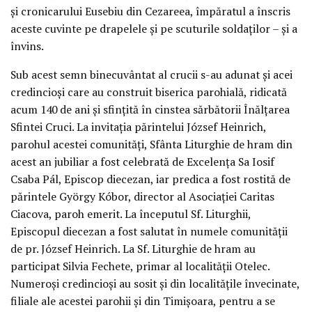
și cronicarului Eusebiu din Cezareea, împăratul a înscris
aceste cuvinte pe drapelele și pe scuturile soldaților – și a
învins.
Sub acest semn binecuvântat al crucii s-au adunat și acei
credincioși care au construit biserica parohială, ridicată
acum 140 de ani și sfințită în cinstea sărbătorii Înălțarea
Sfintei Cruci. La invitația părintelui József Heinrich,
parohul acestei comunități, Sfânta Liturghie de hram din
acest an jubiliar a fost celebrată de Excelența Sa Iosif
Csaba Pál, Episcop diecezan, iar predica a fost rostită de
părintele György Kóbor, director al Asociației Caritas
Ciacova, paroh emerit. La începutul Sf. Liturghii,
Episcopul diecezan a fost salutat în numele comunității
de pr. József Heinrich. La Sf. Liturghie de hram au
participat Silvia Fechete, primar al localității Otelec.
Numeroși credincioși au sosit și din localitățile învecinate,
filiale ale acestei parohii și din Timișoara, pentru a se