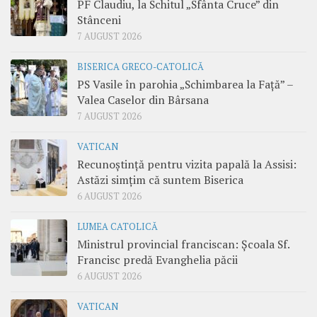
PF Claudiu, la Schitul „Sfânta Cruce” din
Stânceni
7 AUGUST 2026
BISERICA GRECO-CATOLICĂ
PS Vasile în parohia „Schimbarea la Față” –
Valea Caselor din Bârsana
7 AUGUST 2026
VATICAN
Recunoștință pentru vizita papală la Assisi:
Astăzi simțim că suntem Biserica
6 AUGUST 2026
LUMEA CATOLICĂ
Ministrul provincial franciscan: Școala Sf.
Francisc predă Evanghelia păcii
6 AUGUST 2026
VATICAN