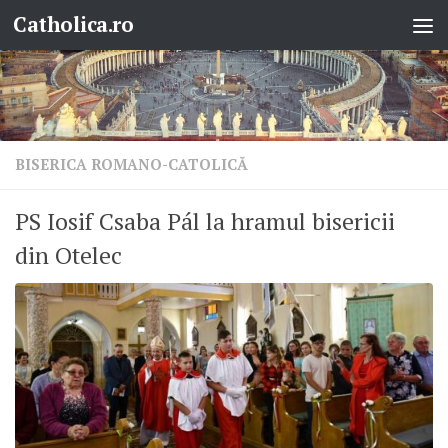
Catholica.ro
Skip to content
BISERICA ROMANO-CATOLICĂ
PS Iosif Csaba Pál la hramul bisericii
din Otelec