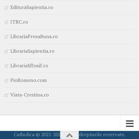
EdituraSapientia.ro
ITRC.ro
LibrariaPresaBuna.ro
LibrariaSapientia.ro
LibrariaSfIosif.ro
PioRomeno.com
Viata-Crestina.ro
Catholica © 2021-2026. Toate drepturile rezervate.