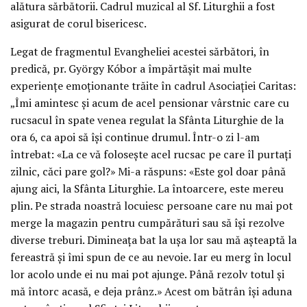
alătura sărbătorii. Cadrul muzical al Sf. Liturghii a fost
asigurat de corul bisericesc.
Legat de fragmentul Evangheliei acestei sărbători, în
predică, pr. György Kóbor a împărtășit mai multe
experiențe emoționante trăite în cadrul Asociației Caritas:
„Îmi amintesc și acum de acel pensionar vârstnic care cu
rucsacul în spate venea regulat la Sfânta Liturghie de la
ora 6, ca apoi să își continue drumul. Într-o zi l-am
întrebat: «La ce vă folosește acel rucsac pe care îl purtați
zilnic, căci pare gol?» Mi-a răspuns: «Este gol doar până
ajung aici, la Sfânta Liturghie. La întoarcere, este mereu
plin. Pe strada noastră locuiesc persoane care nu mai pot
merge la magazin pentru cumpărături sau să își rezolve
diverse treburi. Dimineața bat la ușa lor sau mă așteaptă la
fereastră și îmi spun de ce au nevoie. Iar eu merg în locul
lor acolo unde ei nu mai pot ajunge. Până rezolv totul și
mă întorc acasă, e deja prânz.» Acest om bătrân își aduna