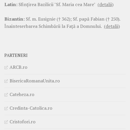
Latin:
Sfinţirea Bazilicii "Sf. Maria cea Mare"
(detalii)
Bizantin:
Sf. m. Eusignie († 362); Sf. papă Fabian († 250).
Înainteserbarea Schimbării la Faţă a Domnului.
(detalii)
PARTENERI
ARCB.ro
BisericaRomanaUnita.ro
Cateheza.ro
Credinta-Catolica.ro
Cristofori.ro