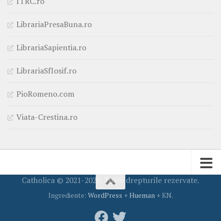
ITRC.ro
LibrariaPresaBuna.ro
LibrariaSapientia.ro
LibrariaSfIosif.ro
PioRomeno.com
Viata-Crestina.ro
Catholica © 2021-2026. Toate drepturile rezervate.
Ingrediente:
WordPress
+
Hueman
+ KN.