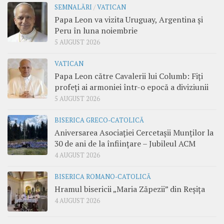
SEMNALĂRI
/
VATICAN
Papa Leon va vizita Uruguay, Argentina și
Peru în luna noiembrie
5 AUGUST 2026
VATICAN
Papa Leon către Cavalerii lui Columb: Fiți
profeți ai armoniei într-o epocă a diviziunii
5 AUGUST 2026
BISERICA GRECO-CATOLICĂ
Aniversarea Asociației Cercetașii Munților la
30 de ani de la înființare – Jubileul ACM
4 AUGUST 2026
BISERICA ROMANO-CATOLICĂ
Hramul bisericii „Maria Zăpezii” din Reșița
4 AUGUST 2026