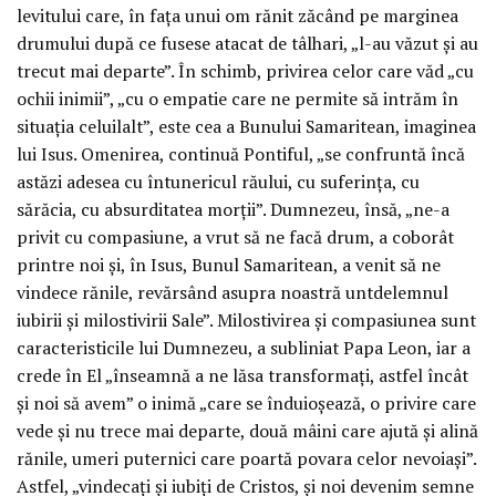
levitului care, în fața unui om rănit zăcând pe marginea
drumului după ce fusese atacat de tâlhari, „l-au văzut și au
trecut mai departe”. În schimb, privirea celor care văd „cu
ochii inimii”, „cu o empatie care ne permite să intrăm în
situația celuilalt”, este cea a Bunului Samaritean, imaginea
lui Isus. Omenirea, continuă Pontiful, „se confruntă încă
astăzi adesea cu întunericul răului, cu suferința, cu
sărăcia, cu absurditatea morții”. Dumnezeu, însă, „ne-a
privit cu compasiune, a vrut să ne facă drum, a coborât
printre noi și, în Isus, Bunul Samaritean, a venit să ne
vindece rănile, revărsând asupra noastră untdelemnul
iubirii și milostivirii Sale”. Milostivirea și compasiunea sunt
caracteristicile lui Dumnezeu, a subliniat Papa Leon, iar a
crede în El „înseamnă a ne lăsa transformați, astfel încât
și noi să avem” o inimă „care se înduioșează, o privire care
vede și nu trece mai departe, două mâini care ajută și alină
rănile, umeri puternici care poartă povara celor nevoiași”.
Astfel, „vindecați și iubiți de Cristos, și noi devenim semne