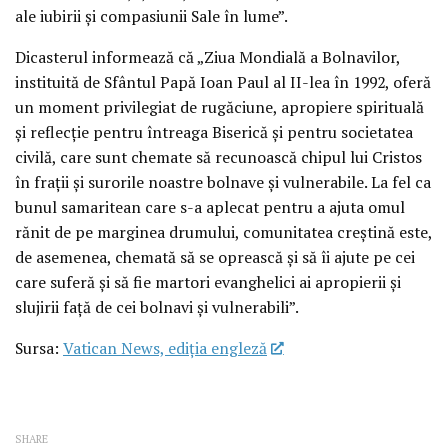
ale iubirii și compasiunii Sale în lume”.
Dicasterul informează că „Ziua Mondială a Bolnavilor,
instituită de Sfântul Papă Ioan Paul al II-lea în 1992, oferă
un moment privilegiat de rugăciune, apropiere spirituală
și reflecție pentru întreaga Biserică și pentru societatea
civilă, care sunt chemate să recunoască chipul lui Cristos
în frații și surorile noastre bolnave și vulnerabile. La fel ca
bunul samaritean care s-a aplecat pentru a ajuta omul
rănit de pe marginea drumului, comunitatea creștină este,
de asemenea, chemată să se oprească și să îi ajute pe cei
care suferă și să fie martori evanghelici ai apropierii și
slujirii față de cei bolnavi și vulnerabili”.
Sursa:
Vatican News, ediția engleză
SHARE