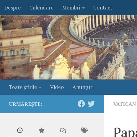
Despre
Calendare
Membri
Contact
Skip to content
Toate ştirile
Video
Anunţuri
VATICAN
URMĂREȘTE:
Papa