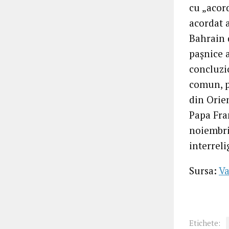
cu „acord
acordat 
Bahrain 
pașnice a
concluzi
comun, p
din Orie
Papa Fran
noiembrie
interreli
Sursa:
Va
Etichete: