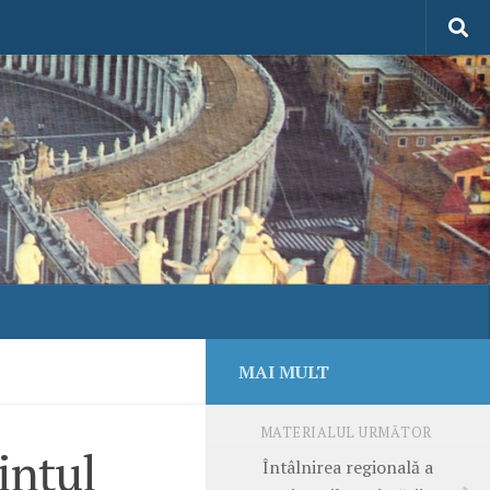
MAI MULT
MATERIALUL URMĂTOR
ințul
Întâlnirea regională a