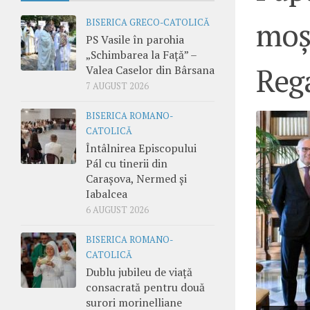
moșt
BISERICA GRECO-CATOLICĂ
PS Vasile în parohia
„Schimbarea la Față” –
Reg
Valea Caselor din Bârsana
7 AUGUST 2026
BISERICA ROMANO-
CATOLICĂ
Întâlnirea Episcopului
Pál cu tinerii din
Carașova, Nermed și
Iabalcea
6 AUGUST 2026
BISERICA ROMANO-
CATOLICĂ
Dublu jubileu de viață
consacrată pentru două
surori morinelliane