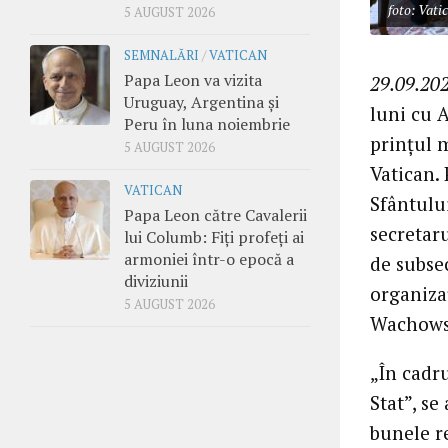
foto: Vati
5 AUGUST 2026
SEMNALĂRI
/
VATICAN
Papa Leon va vizita
29.09.202
Uruguay, Argentina și
luni cu 
Peru în luna noiembrie
prințul 
5 AUGUST 2026
Vatican. 
VATICAN
Sfântului
Papa Leon către Cavalerii
secretaru
lui Columb: Fiți profeți ai
armoniei într-o epocă a
de subsec
diviziunii
organiza
5 AUGUST 2026
Wachows
„În cadru
Stat”, se
bunele re