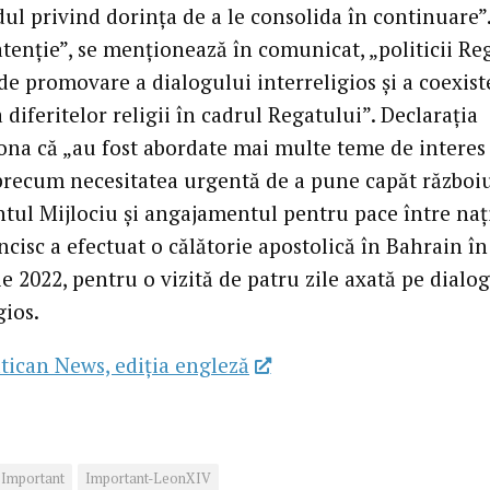
ul privind dorința de a le consolida în continuare”.
atenție”, se menționează în comunicat, „politicii Re
de promovare a dialogului interreligios și a coexist
 diferitelor religii în cadrul Regatului”. Declarația
ona că „au fost abordate mai multe teme de interes
recum necesitatea urgentă de a pune capăt război
ntul Mijlociu și angajamentul pentru pace între naț
cisc a efectuat o călătorie apostolică în Bahrain în
 2022, pentru o vizită de patru zile axată pe dialo
gios.
tican News, ediția engleză
Important
Important-LeonXIV