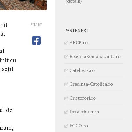
(detalii)
lnit
SHARE
PARTENERI
a,
ARCB.ro
al
BisericaRomanaUnita.ro
lnit cu
nsoțit
Cateheza.ro
Credinta-Catolica.ro
Cristofori.ro
tul de
DeiVerbum.ro
u
EGCO.ro
hrain,