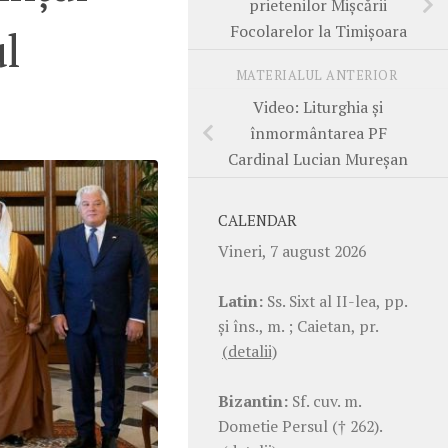
prietenilor Mișcării
Focolarelor la Timișoara
ul
MATERIALUL ANTERIOR
Video: Liturghia și
înmormântarea PF
Cardinal Lucian Mureșan
CALENDAR
Vineri, 7 august 2026
Latin:
Ss. Sixt al II-lea, pp.
şi îns., m. ; Caietan, pr.
(detalii)
Bizantin:
Sf. cuv. m.
Dometie Persul († 262).