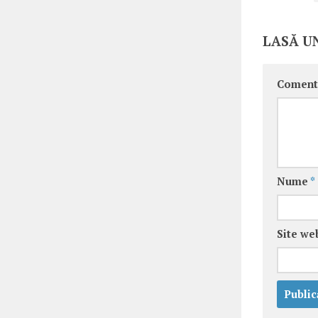
LASĂ U
Coment
Nume
*
Site we