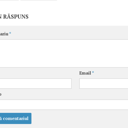
N RĂSPUNS
ariu
*
Email
*
b