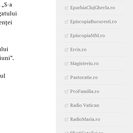
 „S-a
EparhiaClujGherla.ro
gatului
EpiscopiaBucuresti.ro
enței
EpiscopiaMM.ro
ului
Ercis.ro
iuni”.
Magisteriu.ro
gul
Pastoratie.ro
ProFamilia.ro
Radio Vatican
RadioMaria.ro
SfintiCatolici.ro