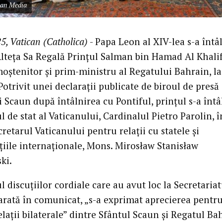
can Media
5, Vatican (Catholica)
- Papa Leon al XIV-lea s-a întâ
Alteța Sa Regală Prințul Salman bin Hamad Al Khalif
moștenitor și prim-ministru al Regatului Bahrain, la
Potrivit unei declarații publicate de biroul de presă 
 Scaun după întâlnirea cu Pontiful, prințul s-a întâ
l de stat al Vaticanului, Cardinalul Pietro Parolin, î
retarul Vaticanului pentru relații cu statele și
țiile internaționale, Mons. Mirosław Stanisław
ki.
l discuțiilor cordiale care au avut loc la Secretaria
 arată în comunicat, „s-a exprimat aprecierea pentr
lații bilaterale” dintre Sfântul Scaun și Regatul Ba