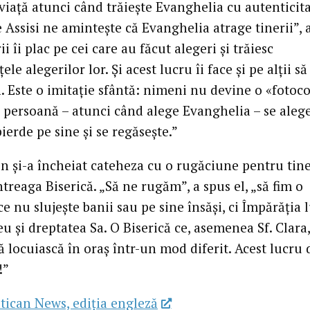
viață atunci când trăiește Evanghelia cu autenticita
 Assisi ne amintește că Evanghelia atrage tinerii”, 
rii îi plac pe cei care au făcut alegeri și trăiesc
ele alegerilor lor. Și acest lucru îi face și pe alții să
. Este o imitație sfântă: nimeni nu devine o «fotoco
re persoană – atunci când alege Evanghelia – se aleg
pierde pe sine și se regăsește.”
n și-a încheiat cateheza cu o rugăciune pentru tiner
treaga Biserică. „Să ne rugăm”, a spus el, „să fim o
ce nu slujește banii sau pe sine însăși, ci Împărăția l
 și dreptatea Sa. O Biserică ce, asemenea Sf. Clara,
ă locuiască în oraș într-un mod diferit. Acest lucru 
!”
tican News, ediția engleză