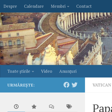
Despre
Calendare
Membri
Contact
Skip to content
Toate ştirile
Video
Anunţuri
VATICAN
URMĂREȘTE:
Papa