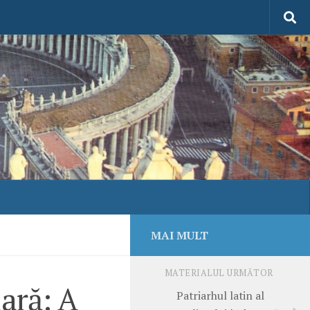
MAI MULT
MATERIALUL URMĂTOR
ară: A
Patriarhul latin al