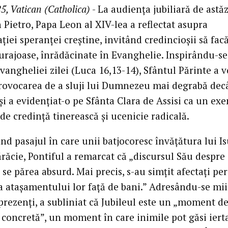
5, Vatican (Catholica)
- La audiența jubiliară de astăz
 Pietro, Papa Leon al XIV-lea a reflectat asupra
ției speranței creștine, invitând credincioșii să fac
curajoase, înrădăcinate în Evanghelie. Inspirându-se
vangheliei zilei (Luca 16,13-14), Sfântul Părinte a v
rovocarea de a sluji lui Dumnezeu mai degrabă dec
și a evidențiat-o pe Sfânta Clara de Assisi ca un ex
 de credință tinerească și ucenicie radicală.
d pasajul în care unii batjocoresc învățătura lui Is
răcie, Pontiful a remarcat că „discursul Său despre
i se părea absurd. Mai precis, s-au simțit afectați pe
a atașamentului lor față de bani.” Adresându-se mii
prezenți, a subliniat că Jubileul este un „moment d
 concretă”, un moment în care inimile pot găsi ierta