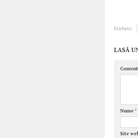
Etichete:
LASĂ U
Coment
Nume
*
Site we