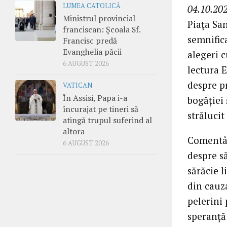
LUMEA CATOLICĂ
04.10.202
Ministrul provincial
Piața San
franciscan: Școala Sf.
semnifica
Francisc predă
Evanghelia păcii
alegeri 
6 AUGUST 2026
lectura E
despre p
VATICAN
În Assisi, Papa i-a
bogăției 
încurajat pe tineri să
strălucit
atingă trupul suferind al
altora
Comentân
6 AUGUST 2026
despre să
sărăcie l
din cauz
pelerini 
speranță