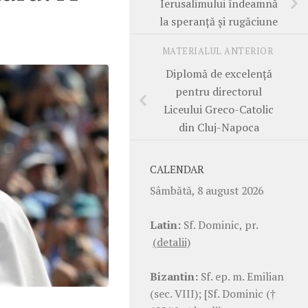
Ierusalimului îndeamnă
la speranță și rugăciune
MATERIALUL ANTERIOR
Diplomă de excelență
pentru directorul
Liceului Greco-Catolic
din Cluj-Napoca
CALENDAR
Sâmbătă, 8 august 2026
Latin:
Sf. Dominic, pr.
(detalii)
Bizantin:
Sf. ep. m. Emilian
(sec. VIII); [Sf. Dominic (†