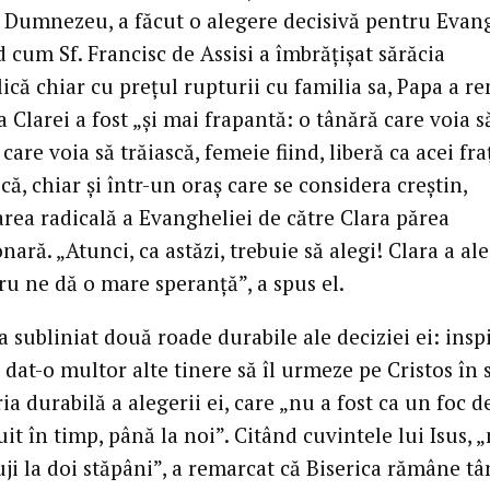
i Dumnezeu, a făcut o alegere decisivă pentru Evang
cum Sf. Francisc de Assisi a îmbrățișat sărăcia
ică chiar cu prețul rupturii cu familia sa, Papa a r
a Clarei a fost „și mai frapantă: o tânără care voia să
 care voia să trăiască, femeie fiind, liberă ca acei fra
că, chiar și într-un oraș care se considera creștin,
area radicală a Evangheliei de către Clara părea
nară. „Atunci, ca astăzi, trebuie să alegi! Clara a ales
ru ne dă o mare speranță”, a spus el.
a subliniat două roade durabile ale deciziei ei: insp
 dat-o multor alte tinere să îl urmeze pe Cristos în 
ia durabilă a alegerii ei, care „nu a fost ca un foc d
uit în timp, până la noi”. Citând cuvintele lui Isus, 
uji la doi stăpâni”, a remarcat că Biserica rămâne tâ