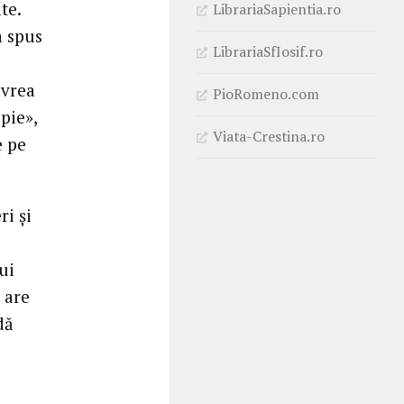
te.
LibrariaSapientia.ro
a spus
LibrariaSfIosif.ro
 vrea
PioRomeno.com
pie»,
Viata-Crestina.ro
e pe
i și
ui
 are
dă