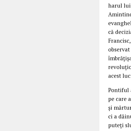
harul lu
Amintind 
evanghel
că decizi
Francisc,
observat 
îmbrățiș
revoluțio
acest luc
Pontiful 
pe care a
și mărtur
ci a dăin
puteți sl