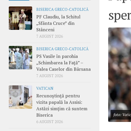
spe
BISERICA GRECO-CATOLICĂ
PF Claudiu, la Schitul
„Sfânta Cruce” din
Stânceni
7 AUGUST 2026
BISERICA GRECO-CATOLICĂ
PS Vasile în parohia
„Schimbarea la Față” –
Valea Caselor din Bârsana
7 AUGUST 2026
VATICAN
Recunoștință pentru
vizita papală la Assisi:
Astăzi simțim că suntem
Biserica
foto: Vati
6 AUGUST 2026