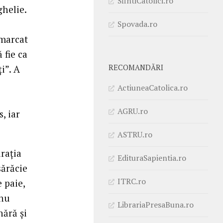
SfintiCatolici.ro
helie.
Spovada.ro
emarcat
 fie ca
RECOMANDĂRI
ți”. A
ActiuneaCatolica.ro
AGRU.ro
, iar
ASTRU.ro
irația
EdituraSapientia.ro
sărăcie
ITRC.ro
e paie,
„nu
LibrariaPresaBuna.ro
nără și