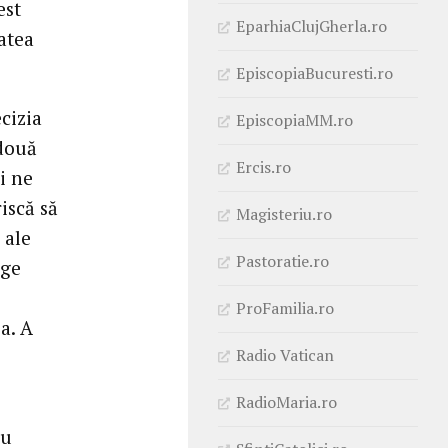
est
EparhiaClujGherla.ro
tatea
EpiscopiaBucuresti.ro
cizia
EpiscopiaMM.ro
 două
Ercis.ro
i ne
iscă să
Magisteriu.ro
 ale
Pastoratie.ro
ege
ProFamilia.ro
a. A
Radio Vatican
RadioMaria.ro
cu