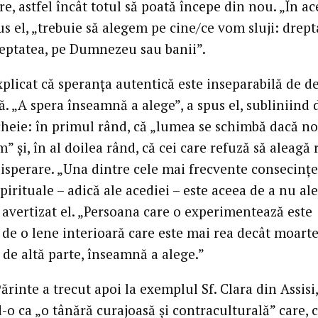
re, astfel încât totul să poată începe din nou. „În ac
us el, „trebuie să alegem pe cine/ce vom sluji: drep
eptatea, pe Dumnezeu sau banii”.
plicat că speranța autentică este inseparabilă de de
. „A spera înseamnă a alege”, a spus el, subliniind
cheie: în primul rând, că „lumea se schimbă dacă no
 și, în al doilea rând, că cei care refuză să aleagă r
disperare. „Una dintre cele mai frecvente consecințe
 spirituale – adică ale acediei – este aceea de a nu al
 avertizat el. „Persoana care o experimentează este
 de o lene interioară care este mai rea decât moarte
 de altă parte, înseamnă a alege.”
ărinte a trecut apoi la exemplul Sf. Clara din Assisi,
-o ca „o tânără curajoasă și contraculturală” care, 