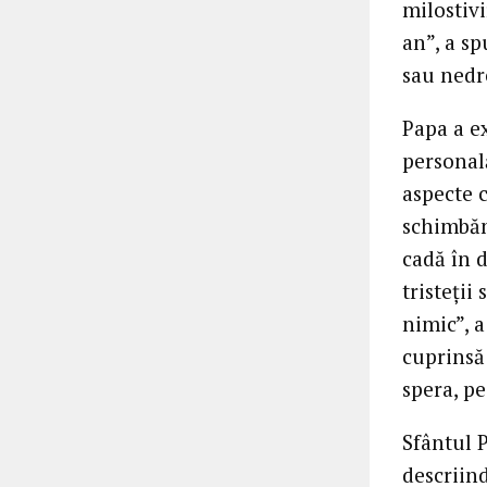
milostivi
an”, a sp
sau nedr
Papa a ex
personală
aspecte 
schimbăm”
cadă în 
tristeții
nimic”, a
cuprinsă
spera, pe
Sfântul P
descriind