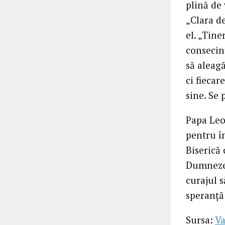
plină de 
„Clara de
el. „Tine
consecinț
să aleagă
ci fieca
sine. Se 
Papa Leo
pentru în
Biserică 
Dumnezeu
curajul s
speranță
Sursa:
Va