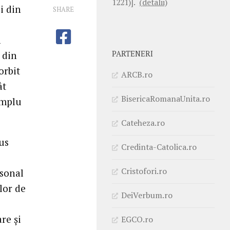
1221)].
(detalii)
i din
SHARE
ă
PARTENERI
 din
orbit
ARCB.ro
ât
BisericaRomanaUnita.ro
emplu
Cateheza.ro
us
Credinta-Catolica.ro
Cristofori.ro
rsonal
lor de
DeiVerbum.ro
e
re și
EGCO.ro