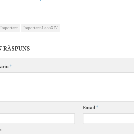
Important
Important-LeonXIV
N RĂSPUNS
ariu
*
Email
*
b