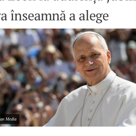
ra înseamnă a alege
can Media