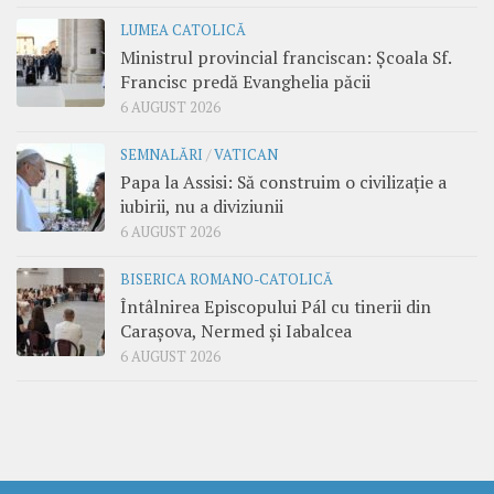
LUMEA CATOLICĂ
Ministrul provincial franciscan: Școala Sf.
Francisc predă Evanghelia păcii
6 AUGUST 2026
SEMNALĂRI
/
VATICAN
Papa la Assisi: Să construim o civilizație a
iubirii, nu a diviziunii
6 AUGUST 2026
BISERICA ROMANO-CATOLICĂ
Întâlnirea Episcopului Pál cu tinerii din
Carașova, Nermed și Iabalcea
6 AUGUST 2026