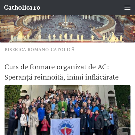
Catholica.ro
Skip to content
BISERICA ROMANO-CATOLICĂ
Curs de formare organizat de AC:
Speranță reînnoită, inimi înflăcărate