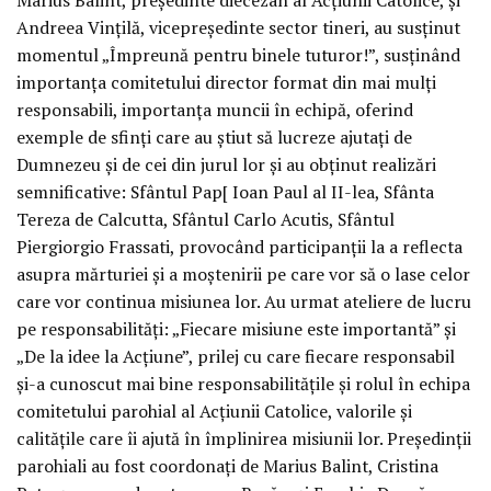
Andreea Vințilă, vicepreședinte sector tineri, au susținut
momentul „Împreună pentru binele tuturor!”, susținând
importanța comitetului director format din mai mulți
responsabili, importanța muncii în echipă, oferind
exemple de sfinți care au știut să lucreze ajutați de
Dumnezeu și de cei din jurul lor și au obținut realizări
semnificative: Sfântul Pap[ Ioan Paul al II-lea, Sfânta
Tereza de Calcutta, Sfântul Carlo Acutis, Sfântul
Piergiorgio Frassati, provocând participanții la a reflecta
asupra mărturiei și a moștenirii pe care vor să o lase celor
care vor continua misiunea lor. Au urmat ateliere de lucru
pe responsabilități: „Fiecare misiune este importantă” și
„De la idee la Acțiune”, prilej cu care fiecare responsabil
și-a cunoscut mai bine responsabilitățile și rolul în echipa
comitetului parohial al Acțiunii Catolice, valorile și
calitățile care îi ajută în împlinirea misiunii lor. Președinții
parohiali au fost coordonați de Marius Balint, Cristina