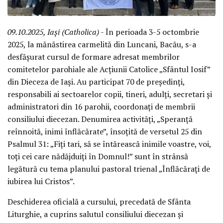
09.10.2025, Iași (Catholica)
- În perioada 3-5 octombrie
2025, la mănăstirea carmelită din Luncani, Bacău, s-a
desfășurat cursul de formare adresat membrilor
comitetelor parohiale ale Acțiunii Catolice „Sfântul Iosif”
din Dieceza de Iași. Au participat 70 de președinți,
responsabili ai sectoarelor copii, tineri, adulți, secretari și
administratori din 16 parohii, coordonați de membrii
consiliului diecezan. Denumirea activități, „Speranță
reînnoită, inimi înflăcărate”, însoțită de versetul 25 din
Psalmul 31: „Fiți tari, să se întărească inimile voastre, voi,
toți cei care nădăjduiți în Domnul!” sunt în strânsă
legătură cu tema planului pastoral trienal „Înflăcărați de
iubirea lui Cristos”.
Deschiderea oficială a cursului, precedată de Sfânta
Liturghie, a cuprins salutul consiliului diecezan și