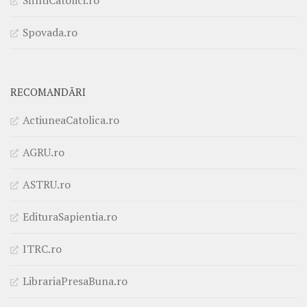
SfintiCatolici.ro
Spovada.ro
RECOMANDĂRI
ActiuneaCatolica.ro
AGRU.ro
ASTRU.ro
EdituraSapientia.ro
ITRC.ro
LibrariaPresaBuna.ro