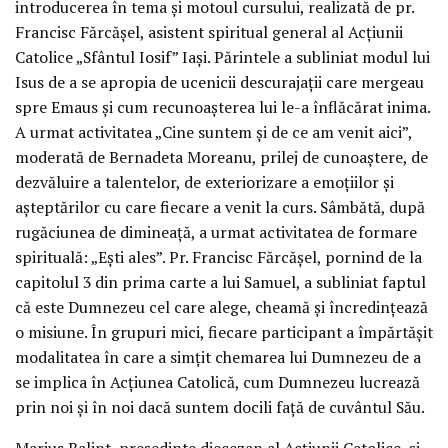
introducerea în tema și motoul cursului, realizată de pr.
Francisc Fărcășel, asistent spiritual general al Acțiunii
Catolice „Sfântul Iosif” Iași. Părintele a subliniat modul lui
Isus de a se apropia de ucenicii descurajații care mergeau
spre Emaus și cum recunoașterea lui le-a înflăcărat inima.
A urmat activitatea „Cine suntem și de ce am venit aici”,
moderată de Bernadeta Moreanu, prilej de cunoaștere, de
dezvăluire a talentelor, de exteriorizare a emoțiilor și
așteptărilor cu care fiecare a venit la curs. Sâmbătă, după
rugăciunea de dimineață, a urmat activitatea de formare
spirituală: „Ești ales”. Pr. Francisc Fărcășel, pornind de la
capitolul 3 din prima carte a lui Samuel, a subliniat faptul
că este Dumnezeu cel care alege, cheamă și încredințează
o misiune. În grupuri mici, fiecare participant a împărtășit
modalitatea în care a simțit chemarea lui Dumnezeu de a
se implica în Acțiunea Catolică, cum Dumnezeu lucrează
prin noi și în noi dacă suntem docili față de cuvântul Său.
Marius Balint, președinte diecezan al Acțiunii Catolice, și