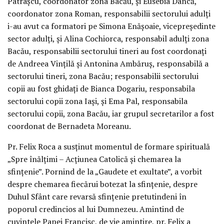
Patrașcu, coordonator zona Bacău, și Eusebia Dancă,
coordonator zona Roman, responsabilii sectorului adulți
i-au avut ca formatori pe Simona Enășoaie, vicepreședinte
sector adulți, și Alina Cochiorca, responsabil adulți zona
Bacău, responsabilii sectorului tineri au fost coordonați
de Andreea Vințilă și Antonina Ambăruș, responsabilă a
sectorului tineri, zona Bacău; responsabilii sectorului
copii au fost ghidați de Bianca Dogariu, responsabila
sectorului copii zona Iași, și Ema Pal, responsabila
sectorului copii, zona Bacău, iar grupul secretarilor a fost
coordonat de Bernadeta Moreanu.
Pr. Felix Roca a susținut momentul de formare spirituală
„Spre înălțimi – Acțiunea Catolică și chemarea la
sfințenie”. Pornind de la „Gaudete et exultate”, a vorbit
despre chemarea fiecărui botezat la sfințenie, despre
Duhul Sfânt care revarsă sfințenie pretutindeni în
poporul credincios al lui Dumnezeu. Amintind de
cuvintele Papei Francisc, de vie amintire, pr. Felix a