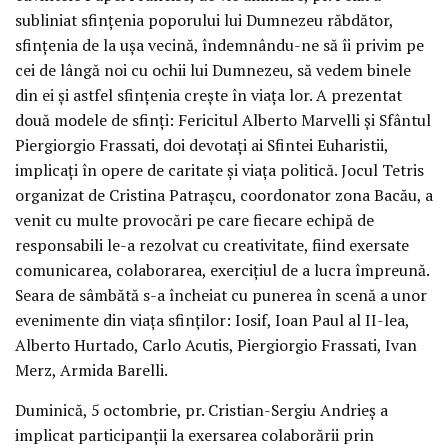
subliniat sfințenia poporului lui Dumnezeu răbdător,
sfințenia de la ușa vecină, îndemnându-ne să îi privim pe
cei de lângă noi cu ochii lui Dumnezeu, să vedem binele
din ei și astfel sfințenia crește în viața lor. A prezentat
două modele de sfinți: Fericitul Alberto Marvelli și Sfântul
Piergiorgio Frassati, doi devotați ai Sfintei Euharistii,
implicați în opere de caritate și viața politică. Jocul Tetris
organizat de Cristina Patrașcu, coordonator zona Bacău, a
venit cu multe provocări pe care fiecare echipă de
responsabili le-a rezolvat cu creativitate, fiind exersate
comunicarea, colaborarea, exercițiul de a lucra împreună.
Seara de sâmbătă s-a încheiat cu punerea în scenă a unor
evenimente din viața sfinților: Iosif, Ioan Paul al II-lea,
Alberto Hurtado, Carlo Acutis, Piergiorgio Frassati, Ivan
Merz, Armida Barelli.
Duminică, 5 octombrie, pr. Cristian-Sergiu Andrieș a
implicat participanții la exersarea colaborării prin