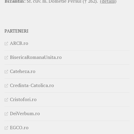
Bizantin:
Sf. cuv. m. Dometie Persul († 262).
(detalii)
PARTENERI
ARCB.ro
BisericaRomanaUnita.ro
Cateheza.ro
Credinta-Catolica.ro
Cristofori.ro
DeiVerbum.ro
EGCO.ro