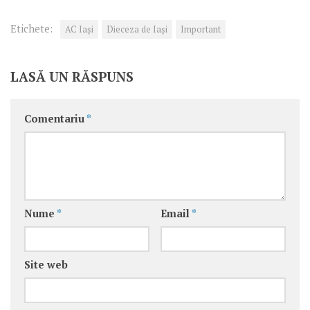
Etichete:
AC Iași
Dieceza de Iași
Important
LASĂ UN RĂSPUNS
Comentariu
*
Nume
*
Email
*
Site web