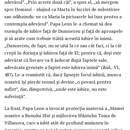
adevărul”. „Prin aceste două căi”, a spus el, „să mergem
spre Domnul – slujind ca Marta în lucrări de milostivire
sau odihnindu-ne ca Maria la picioarele lui Isus pentru a
contempla adevărul”. Papa Leon le-a chemat să dea
exemplu de iubire față de Dumnezeu și față de aproapele
și să arate cum trebuie trăită această iubire în inimă.
„Dumnezeu, de fapt, nu se uită la ce sau cât faci, ci la cât
crești în dorința și iubirea față de El; pentru că, deși este
adevărat că fiecare va fi judecat după faptele sale,
adevărata greutate a faptei este iubirea inimii” (ibid., VI,
487). Le-a reamintit că, dacă lipsește focul iubirii, munca
noastră își pierde sensul și devine „o povară pentru
suflet”, dar, dimpotrivă, „unde este iubire, nu este
suferință”.
La final, Papa Leon a invocat protecția maternă a „Mamei
noastre a Bunului Sfat și mijlocirea Sfântului Toma de
Villanova, care a iubit atât de profund misiunea în
America, pentru ca noi să putem parcurge această cale a