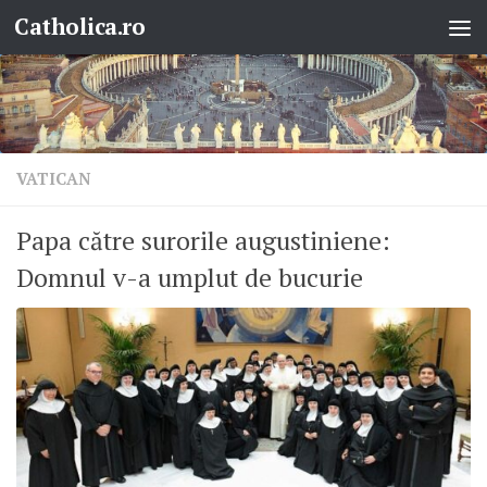
Catholica.ro
Skip to content
VATICAN
Papa către surorile augustiniene:
Domnul v-a umplut de bucurie