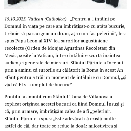
15.10.2025, Vatican (Catholica)
- „Pentru a-l întâlni pe
Domnul în viața pe care am îmbrățișat-o cu atâta bucurie,
trebuie să parcurgem un drum, așa cum fac pelerinii”, le-a
spus Papa Leon al XIV-lea surorilor augustiniene
recolecte (Orden de Monjas Agustinas Recoletas) din
Mexic, sosite la Vatican, într-o întâlnire scurtă înaintea
audienței generale de miercuri. Sfântul Părinte a început
prin a aminti că surorile au călătorit la Roma în acest An
Sfânt pentru a trăi un moment de întâlnire cu Domnul, „și
văd că El v-a umplut de bucurie”.
Pontiful a amintit cum Sfântul Toma de Villanova a
explicat originea acestei bucurii ca fiind Domnul Însuși și
că, prin urmare, îmbrățișăm calea de a fi „pelerini”.
Sfântul Părinte a spus: „Este adevărat că există multe
astfel de căi, dar toate se reduc la două: milostivirea și