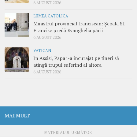
6 AUGUST 2026
LUMEA CATOLICĂ
Ministrul provincial franciscan: Școala Sf.
Francisc predă Evanghelia păcii
6 AUGUST 2026
VATICAN
În Assisi, Papa i-a încurajat pe tineri să
atingă trupul suferind al altora
6 AUGUST 2026
MAI MULT
MATERIALUL URMĂTOR