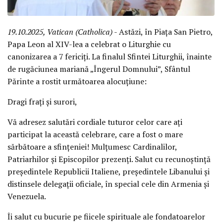
19.10.2025, Vatican (Catholica)
- Astăzi, în Piața San Pietro,
Papa Leon al XIV-lea a celebrat o Liturghie cu
canonizarea a 7 fericiți. La finalul Sfintei Liturghii, înainte
de rugăciunea mariană „Îngerul Domnului”, Sfântul
Părinte a rostit următoarea alocuțiune:
Dragi frați și surori,
Vă adresez salutări cordiale tuturor celor care ați
participat la această celebrare, care a fost o mare
sărbătoare a sfințeniei! Mulțumesc Cardinalilor,
Patriarhilor și Episcopilor prezenți. Salut cu recunoștință
președintele Republicii Italiene, președintele Libanului și
distinsele delegații oficiale, în special cele din Armenia și
Venezuela.
Îi salut cu bucurie pe fiicele spirituale ale fondatoarelor