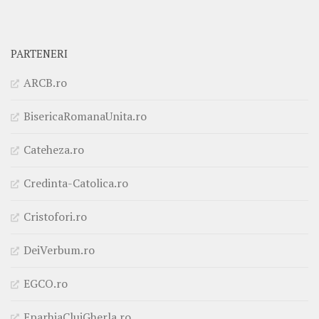
PARTENERI
ARCB.ro
BisericaRomanaUnita.ro
Cateheza.ro
Credinta-Catolica.ro
Cristofori.ro
DeiVerbum.ro
EGCO.ro
EparhiaClujGherla.ro