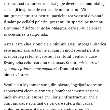
care au fost canonizate astăzi și pe diversele comunități și
asociații inspirate de carismele noilor sfinți. Vă
mulțumesc tuturor pentru participarea voastră devotată!
Îi salut pe ceilalți pelerini prezenți, în special pe membrii
Hermandad del Señor de los Milagros
, care și-au celebrat
procesiunea tradițională.
Astăzi este Ziua Mondială a Misiunii. Deși întreaga Biserică
este misionară, astăzi ne rugăm în mod special pentru
acei bărbați și femei care au lăsat totul pentru a duce
Evanghelia celor care nu o cunosc. Ei sunt
misionari ai
speranței printre toate popoarele
. Domnul să îi
binecuvânteze!
Veștile din Myanmar sunt, din păcate, îngrijorătoare: se
raportează ciocniri armate și bombardamente aeriene,
inclusiv atacuri asupra civililor și infrastructurii civile.
Sunt aproape spiritual de cei care suferă din cauza
violenței, insecurității și a numeroaselor greutăți.