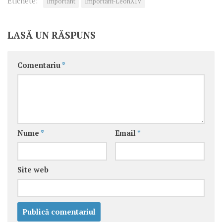
Etichete:
Important
Important-LeonXIV
LASĂ UN RĂSPUNS
Comentariu
*
Nume
*
Email
*
Site web