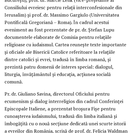
Consiliului evreiesc pentru relații interconfesionale din
Ierusalim) și prof. dr. Massimo Gargiulo (Universitatea
Pontificală Gregoriană – Roma). În cadrul acestui
eveniment au fost prezentate de pr. dr. Ștefan Lupu
documentele elaborate de Comisia pentru relațiile
religioase cu iudaismul. Cartea reunește texte importante
și oficiale ale Bisericii Catolice referitoare la relațiile
dintre catolici și evrei, tradusă în limba romană, și
prezintă patru domenii de interes special: dialogul,
liturgia, învățământul și educația, acțiunea socială
comună.
Pr. dr. Giuliano Savina, directorul Oficiului pentru
ecumenism și dialog interreligios din cadrul Conferinței
Episcopale Italiene, a prezentat broșura Fișe pentru
cunoașterea iudaismului, tradusă din limba italiană și
îmbogățită cu o nouă secțiune dedicată unei scurte istorii
a evreilor din România, scrisă de prof. dr. Felicia Waldman