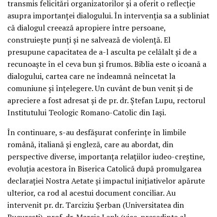
transmis felicitări organizatorilor și a oferit o reflecție
asupra importanței dialogului. În intervenția sa a subliniat
că dialogul creează apropiere între persoane,
construiește punți și ne salvează de violență. El
presupune capacitatea de a-l asculta pe celălalt și de a
recunoaște în el ceva bun și frumos. Biblia este o icoană a
dialogului, cartea care ne îndeamnă neîncetat la
comuniune și înțelegere. Un cuvânt de bun venit și de
apreciere a fost adresat și de pr. dr. Ștefan Lupu, rectorul
Institutului Teologic Romano-Catolic din Iași.
În continuare, s-au desfășurat conferințe în limbile
română, italiană și engleză, care au abordat, din
perspective diverse, importanța relațiilor iudeo-creștine,
evoluția acestora în Biserica Catolică după promulgarea
declarației Nostra Aetate și impactul inițiativelor apărute
ulterior, ca rod al acestui document conciliar. Au
intervenit pr. dr. Tarciziu Șerban (Universitatea din
București), prof. dr. Marcie Lenk (vice-președinte al