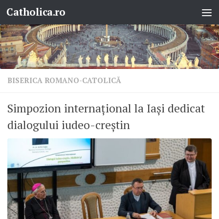
Catholica.ro
Skip to content
BISERICA ROMANO-CATOLICĂ
Simpozion internațional la Iași dedicat
dialogului iudeo-creștin