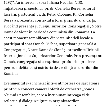
1989)”. Au intervenit sora Iuliana Neculai, NDS,
inițiatoarea proiectului, pr. dr. Corneliu Berea, autorul
lucrării, și istoricul pr. dr. Petru Ciobanu. Pr. Corneliu
Berea a prezentat contextul istoric și spiritual al cărții,
evocând prezența și curajul surorilor Congregației „Notre
Dame de Sion” în perioada comunistă din România. La
acest moment semnificativ din viața Bisericii locale a
participat și sora Oonah O’Shea, superioara generală a
Congregației „Notre Dame de Sion” și președinta Uniunii
Internaționale a Superioarelor Generale. Prin prezența sr.
Oonah, congregația și-a exprimat profunda apreciere
pentru fidelitatea și mărturia de credință a surorilor din
România.
Evenimentul s-a încheiat într-o atmosferă de sărbătoare
printr-un concert cameral oferit de orchestra „Sonos
Alumni Ensemble”, care a încununat întreaga zi de
reflecție și dialog. Mulțumim organizatorilor,