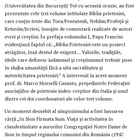
(Universitatea din București) Tot cu această ocazie, au fost
prezentate cele trei volume intitulate Biblia prieteniei,
care conțin texte din Tora/Pentateuh, Nebiim/Profeții și
Ketuvim/Scrieri, însoțite de comentarii realizate de autori
evrei și creștini. În prefața volumului I, Papa Francisc
evidențiază faptul că: „Biblia Prieteniei este un proiect
atrăgător, însă destul de exigent… Valorile, tradițiile,
ideile care definesc iudaismul și creștinismul trebuie puse
în slujba umanității fără a uita sacralitatea și
autenticitatea prieteniei.” A intervenit la acest moment
prof. dr. Marco Morselli Cassuto, președintele Federației
asociațiilor de prietenie iudeo-creștine din Italia și unul
dintre cei doi coordonatori ale celor trei volume.
Un moment deosebit al simpozionului a fost lansarea
cărții „In Sion Firmata Sum. Viața și activitatea în
clandestinitate a surorilor Congregației Notre Dame de
Sion în timpul regimului comunist din România (1947-