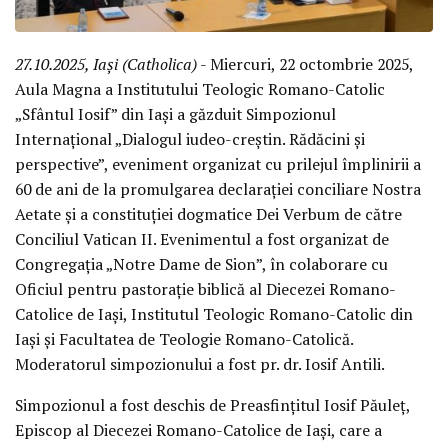
27.10.2025, Iași (Catholica)
- Miercuri, 22 octombrie 2025,
Aula Magna a Institutului Teologic Romano-Catolic
„Sfântul Iosif” din Iași a găzduit Simpozionul
Internațional „Dialogul iudeo-creștin. Rădăcini și
perspective”, eveniment organizat cu prilejul împlinirii a
60 de ani de la promulgarea declarației conciliare Nostra
Aetate și a constituției dogmatice Dei Verbum de către
Conciliul Vatican II. Evenimentul a fost organizat de
Congregația „Notre Dame de Sion”, în colaborare cu
Oficiul pentru pastorație biblică al Diecezei Romano-
Catolice de Iași, Institutul Teologic Romano-Catolic din
Iași și Facultatea de Teologie Romano-Catolică.
Moderatorul simpozionului a fost pr. dr. Iosif Antili.
Simpozionul a fost deschis de Preasfințitul Iosif Păuleț,
Episcop al Diecezei Romano-Catolice de Iași, care a