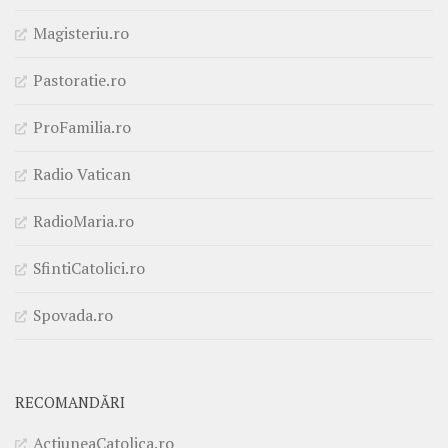
Magisteriu.ro
Pastoratie.ro
ProFamilia.ro
Radio Vatican
RadioMaria.ro
SfintiCatolici.ro
Spovada.ro
RECOMANDĂRI
ActiuneaCatolica.ro