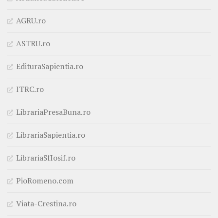
AGRU.ro
ASTRU.ro
EdituraSapientia.ro
ITRC.ro
LibrariaPresaBuna.ro
LibrariaSapientia.ro
LibrariaSfIosif.ro
PioRomeno.com
Viata-Crestina.ro