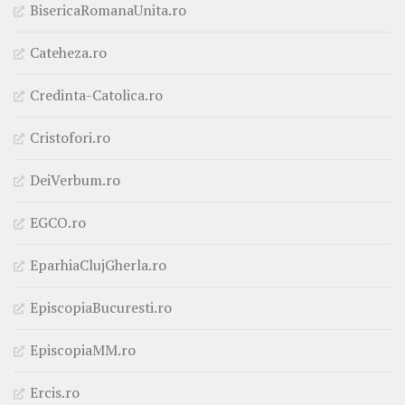
BisericaRomanaUnita.ro
Cateheza.ro
Credinta-Catolica.ro
Cristofori.ro
DeiVerbum.ro
EGCO.ro
EparhiaClujGherla.ro
EpiscopiaBucuresti.ro
EpiscopiaMM.ro
Ercis.ro