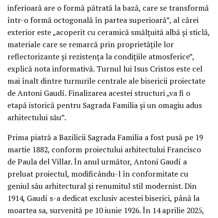
inferioară are o formă pătrată la bază, care se transformă
într-o formă octogonală în partea superioară”, al cărei
exterior este „acoperit cu ceramică smălțuită albă și sticlă,
materiale care se remarcă prin proprietățile lor
reflectorizante și rezistența la condițiile atmosferice”,
explică nota informativă. Turnul lui Isus Cristos este cel
mai înalt dintre turnurile centrale ale bisericii proiectate
de Antoni Gaudí. Finalizarea acestei structuri „va fi o
etapă istorică pentru Sagrada Familia și un omagiu adus
arhitectului său”.
Prima piatră a Bazilicii Sagrada Familia a fost pusă pe 19
martie 1882, conform proiectului arhitectului Francisco
de Paula del Villar. În anul următor, Antoni Gaudí a
preluat proiectul, modificându-l în conformitate cu
geniul său arhitectural și renumitul stil modernist. Din
1914, Gaudí s-a dedicat exclusiv acestei biserici, până la
moartea sa, survenită pe 10 iunie 1926. În 14 aprilie 2025,