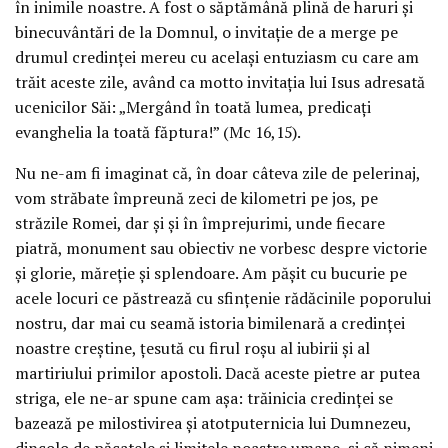
în inimile noastre. A fost o săptămână plină de haruri și
binecuvântări de la Domnul, o invitație de a merge pe
drumul credinței mereu cu același entuziasm cu care am
trăit aceste zile, având ca motto invitația lui Isus adresată
ucenicilor Săi: „Mergând în toată lumea, predicați
evanghelia la toată făptura!” (Mc 16,15).
Nu ne-am fi imaginat că, în doar câteva zile de pelerinaj,
vom străbate împreună zeci de kilometri pe jos, pe
străzile Romei, dar și și în împrejurimi, unde fiecare
piatră, monument sau obiectiv ne vorbesc despre victorie
și glorie, măreție și splendoare. Am pășit cu bucurie pe
acele locuri ce păstrează cu sfințenie rădăcinile poporului
nostru, dar mai cu seamă istoria bimilenară a credinței
noastre creștine, țesută cu firul roșu al iubirii și al
martiriului primilor apostoli. Dacă aceste pietre ar putea
striga, ele ne-ar spune cam așa: trăinicia credinței se
bazează pe milostivirea și atotputernicia lui Dumnezeu,
dincolo de păcatele și limitele noastre umane, și că nimeni