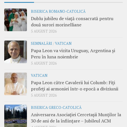
BISERICA ROMANO-CATOLICĂ
Dublu jubileu de viață consacrată pentru
două surori morinelliane
5 AUGUST 2026
SEMNALĂRI
/
VATICAN
Papa Leon va vizita Uruguay, Argentina și
Peru în luna noiembrie
5 AUGUST 2026
VATICAN
Papa Leon către Cavalerii lui Columb: Fiți
profeți ai armoniei într-o epocă a diviziunii
5 AUGUST 2026
BISERICA GRECO-CATOLICĂ
Aniversarea Asociației Cercetașii Munților la
30 de ani de la înființare – Jubileul ACM