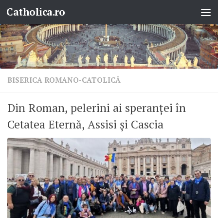
Catholica.ro
Skip to content
BISERICA ROMANO-CATOLICĂ
Din Roman, pelerini ai speranței în
Cetatea Eternă, Assisi și Cascia