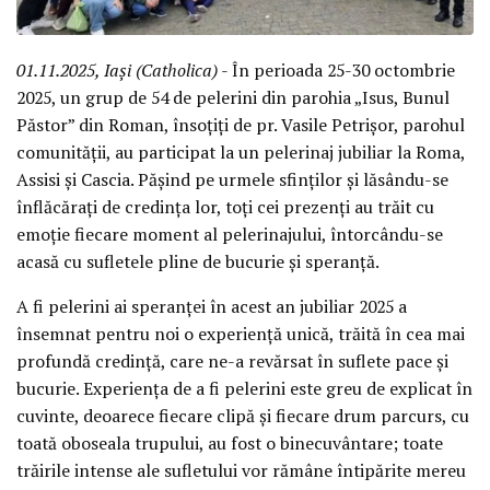
01.11.2025, Iași (Catholica)
- În perioada 25-30 octombrie
2025, un grup de 54 de pelerini din parohia „Isus, Bunul
Păstor” din Roman, însoțiți de pr. Vasile Petrișor, parohul
comunității, au participat la un pelerinaj jubiliar la Roma,
Assisi și Cascia. Pășind pe urmele sfinților și lăsându-se
înflăcărați de credința lor, toți cei prezenți au trăit cu
emoție fiecare moment al pelerinajului, întorcându-se
acasă cu sufletele pline de bucurie și speranță.
A fi pelerini ai speranței în acest an jubiliar 2025 a
însemnat pentru noi o experiență unică, trăită în cea mai
profundă credință, care ne-a revărsat în suflete pace și
bucurie. Experiența de a fi pelerini este greu de explicat în
cuvinte, deoarece fiecare clipă și fiecare drum parcurs, cu
toată oboseala trupului, au fost o binecuvântare; toate
trăirile intense ale sufletului vor rămâne întipărite mereu