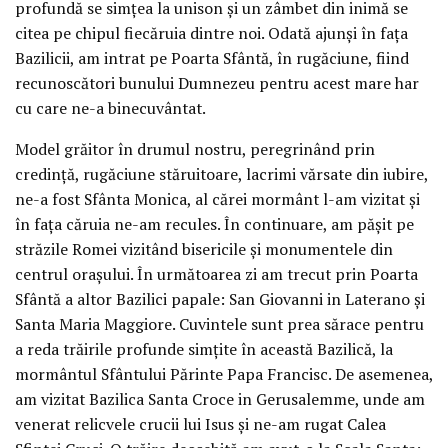
profundă se simțea la unison și un zâmbet din inimă se
citea pe chipul fiecăruia dintre noi. Odată ajunși în fața
Bazilicii, am intrat pe Poarta Sfântă, în rugăciune, fiind
recunoscători bunului Dumnezeu pentru acest mare har
cu care ne-a binecuvântat.
Model grăitor în drumul nostru, peregrinând prin
credință, rugăciune stăruitoare, lacrimi vărsate din iubire,
ne-a fost Sfânta Monica, al cărei mormânt l-am vizitat și
în fața căruia ne-am recules. În continuare, am pășit pe
străzile Romei vizitând bisericile și monumentele din
centrul orașului. În următoarea zi am trecut prin Poarta
Sfântă a altor Bazilici papale: San Giovanni in Laterano și
Santa Maria Maggiore. Cuvintele sunt prea sărace pentru
a reda trăirile profunde simțite în această Bazilică, la
mormântul Sfântului Părinte Papa Francisc. De asemenea,
am vizitat Bazilica Santa Croce in Gerusalemme, unde am
venerat relicvele crucii lui Isus și ne-am rugat Calea