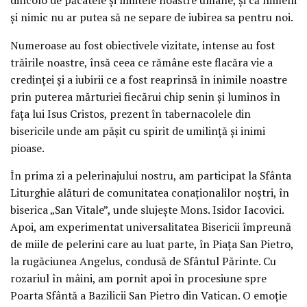
și nimic nu ar putea să ne separe de iubirea sa pentru noi.
Numeroase au fost obiectivele vizitate, intense au fost
trăirile noastre, însă ceea ce rămâne este flacăra vie a
credinței și a iubirii ce a fost reaprinsă în inimile noastre
prin puterea mărturiei fiecărui chip senin și luminos în
fața lui Isus Cristos, prezent în tabernacolele din
bisericile unde am pășit cu spirit de umilință și inimi
pioase.
În prima zi a pelerinajului nostru, am participat la Sfânta
Liturghie alături de comunitatea conaționalilor noștri, în
biserica „San Vitale”, unde slujește Mons. Isidor Iacovici.
Apoi, am experimentat universalitatea Bisericii împreună
de miile de pelerini care au luat parte, în Piața San Pietro,
la rugăciunea Angelus, condusă de Sfântul Părinte. Cu
rozariul în mâini, am pornit apoi în procesiune spre
Poarta Sfântă a Bazilicii San Pietro din Vatican. O emoție