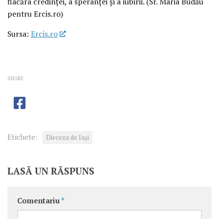
flacăra credinței, a speranței și a iubirii. (Sr. Maria Budău
pentru Ercis.ro)
Sursa:
Ercis.ro
SHARE
Etichete:
Dieceza de Iași
LASĂ UN RĂSPUNS
Comentariu
*