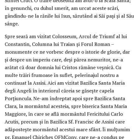
Sfintei Cruci. O trăire deosebită am avut-o la Scala Santa;
în genunchi, cu duhul smerit, am urcat aceste scări,
gândindu-ne la rănile lui Isus, sărutând ai Săi pași și al Său
sânge.
Spre seară am vizitat Colosseum, Arcul de Triumf al lui
Constantin, Columna lui Traian și Forul Roman –
monumente ce ne vorbesc despre o istorie de glorie, dar
și despre un imperiu care, deși părea nemuritor, ne-a
arătat că doar domnia lui Cristos rămâne veșnică. Cu
multe trăiri frumoase în suflet, pelerinajul nostru a
continuat la Assisi. Aici am vizitat Bazilica Santa Maria
degli Angeli în interiorul căreia se găsește capela
Porțiuncula. Ne-am îndreptat apoi spre Bazilica Santa
Clara, la mormântul acesteia, spre biserica Santa Maria
Maggiore, în care se află mormântul Fericitului Carlo
Acutis, precum și în Bazilica Sf. Francisc de Assisi care
adăpostește mormântul acestui mare sfânt. Îi mulțumim
pr. Emanuel Chiricheș OFMConv, care ne-a condus pe