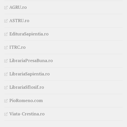
AGRU.ro
ASTRU.ro
EdituraSapientia.ro
ITRC.ro
LibrariaPresaBuna.ro
LibrariaSapientia.ro
LibrariaSfIosif.ro
PioRomeno.com
Viata-Crestina.ro