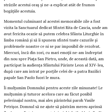
străzile acestui oraș și ne-a explicat atât de frumos
bogățiile acestuia.
Momentul culminant al acestei memorabile zile a fost
vizita la Sanctuarul dedicat Sfintei Rita de Cascia, unde am
avut fericita ocazie să putem celebra Sfânta Liturghie în
limba română și să îi spunem sfintei toate cazurile și
problemele noastre ce ni se par imposibil de rezolvat.
Miercuri, încă din zori, cu mari emoții ne-am îndreptat
din nou spre Piața San Pietro, unde, de această dată, am
participat la audiența Sfântului Părinte Leon al XIV-lea,
după care am intrat pe porțile celei de-a patra Bazilici
papale San Paolo fuori le mura.
Îi mulțumim Domnului pentru aceste zile minunate! Le
mulțumim și tuturor acelora care au făcut posibil
pelerinajul nostru, mai ales părintelui paroh Vasile
Petrișor. Domnul să ne ajute să păstrăm mereu aprinsă