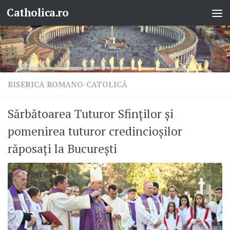
Catholica.ro
Skip to content
BISERICA ROMANO-CATOLICĂ
Sărbătoarea Tuturor Sfinților și
pomenirea tuturor credincioșilor
răposați la București