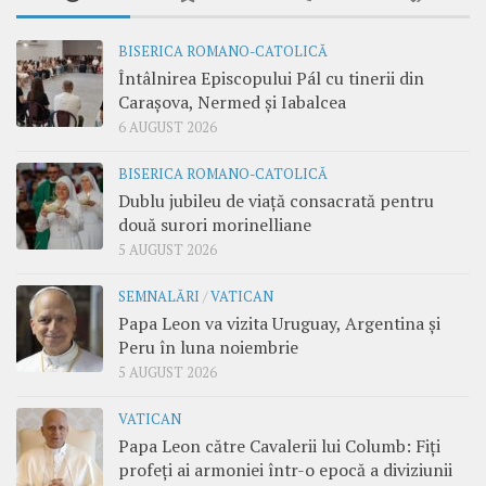
BISERICA ROMANO-CATOLICĂ
Întâlnirea Episcopului Pál cu tinerii din
Carașova, Nermed și Iabalcea
6 AUGUST 2026
BISERICA ROMANO-CATOLICĂ
Dublu jubileu de viață consacrată pentru
două surori morinelliane
5 AUGUST 2026
SEMNALĂRI
/
VATICAN
Papa Leon va vizita Uruguay, Argentina și
Peru în luna noiembrie
5 AUGUST 2026
VATICAN
Papa Leon către Cavalerii lui Columb: Fiți
profeți ai armoniei într-o epocă a diviziunii