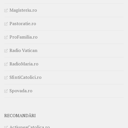
Magisteriu.ro
Pastoratie.ro
ProFamilia.ro
Radio Vatican
RadioMaria.ro
SfintiCatolici.ro
Spovada.ro
RECOMANDĂRI
ActiuneaCatolica.ro