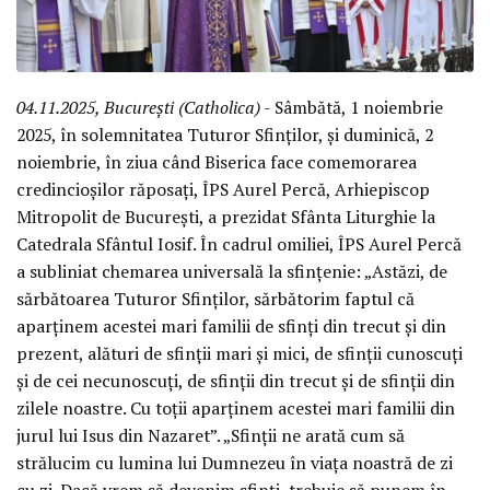
04.11.2025, București (Catholica)
- Sâmbătă, 1 noiembrie
2025, în solemnitatea Tuturor Sfinților, și duminică, 2
noiembrie, în ziua când Biserica face comemorarea
credincioșilor răposați, ÎPS Aurel Percă, Arhiepiscop
Mitropolit de București, a prezidat Sfânta Liturghie la
Catedrala Sfântul Iosif. În cadrul omiliei, ÎPS Aurel Percă
a subliniat chemarea universală la sfințenie: „Astăzi, de
sărbătoarea Tuturor Sfinților, sărbătorim faptul că
aparținem acestei mari familii de sfinți din trecut și din
prezent, alături de sfinții mari și mici, de sfinții cunoscuți
și de cei necunoscuți, de sfinții din trecut și de sfinții din
zilele noastre. Cu toții aparținem acestei mari familii din
jurul lui Isus din Nazaret”. „Sfinții ne arată cum să
strălucim cu lumina lui Dumnezeu în viața noastră de zi
cu zi. Dacă vrem să devenim sfinți, trebuie să punem în