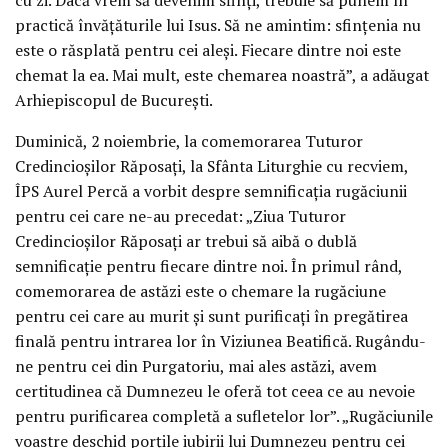
practică învățăturile lui Isus. Să ne amintim: sfințenia nu
este o răsplată pentru cei aleși. Fiecare dintre noi este
chemat la ea. Mai mult, este chemarea noastră”, a adăugat
Arhiepiscopul de București.
Duminică, 2 noiembrie, la comemorarea Tuturor
Credincioșilor Răposați, la Sfânta Liturghie cu recviem,
ÎPS Aurel Percă a vorbit despre semnificația rugăciunii
pentru cei care ne-au precedat: „Ziua Tuturor
Credincioșilor Răposați ar trebui să aibă o dublă
semnificație pentru fiecare dintre noi. În primul rând,
comemorarea de astăzi este o chemare la rugăciune
pentru cei care au murit și sunt purificați în pregătirea
finală pentru intrarea lor în Viziunea Beatifică. Rugându-
ne pentru cei din Purgatoriu, mai ales astăzi, avem
certitudinea că Dumnezeu le oferă tot ceea ce au nevoie
pentru purificarea completă a sufletelor lor”. „Rugăciunile
voastre deschid porțile iubirii lui Dumnezeu pentru cei