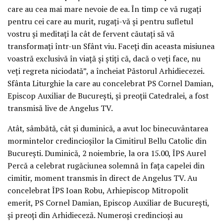
care au cea mai mare nevoie de ea. În timp ce vă rugați
pentru cei care au murit, rugați-vă și pentru sufletul
vostru și meditați la cât de fervent căutați să vă
transformați într-un Sfânt viu. Faceți din aceasta misiunea
voastră exclusivă în viață și știți că, dacă o veți face, nu
veți regreta niciodată”, a încheiat Păstorul Arhidiecezei.
Sfânta Liturghie la care au concelebrat PS Cornel Damian,
Episcop Auxiliar de București, și preoții Catedralei, a fost
transmisă live de Angelus TV.
Atât, sâmbătă, cât și duminică, a avut loc binecuvântarea
mormintelor credincioșilor la Cimitirul Bellu Catolic din
București. Duminică, 2 noiembrie, la ora 15.00, ÎPS Aurel
Percă a celebrat rugăciunea solemnă în fața capelei din
cimitir, moment transmis în direct de Angelus TV. Au
concelebrat ÎPS Ioan Robu, Arhiepiscop Mitropolit
emerit, PS Cornel Damian, Episcop Auxiliar de București,
și preoți din Arhidieceză. Numeroși credincioși au