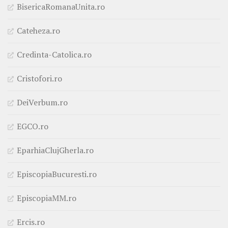
BisericaRomanaUnita.ro
Cateheza.ro
Credinta-Catolica.ro
Cristofori.ro
DeiVerbum.ro
EGCO.ro
EparhiaClujGherla.ro
EpiscopiaBucuresti.ro
EpiscopiaMM.ro
Ercis.ro