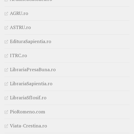
AGRU.ro
ASTRU.ro
EdituraSapientia.ro
ITRC.ro
LibrariaPresaBuna.ro
LibrariaSapientia.ro
LibrariaSfIosif.ro
PioRomeno.com
Viata-Crestina.ro