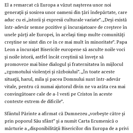
El a remarcat că Europa a văzut nașterea unor noi
generații și sosirea unor oameni din țări îndepărtate, care
aduc cu ei „istorii și expresii culturale variate”. „Deși există
într-adevăr semne pozitive și încurajatoare de creștere în
unele părți ale Europei, în același timp multe comunități
creștine se simt din ce în ce mai mult în minoritate”. Papa
Leon a încurajat Bisericile europene să asculte noile voci
și noile istorii, astfel încât creștinii să învețe să
promoveze mai bine dialogul și fraternitatea în mijlocul
„zgomotului violenței și războiului”. „În toate aceste
situații, harul, mila și pacea Domnului sunt într-adevăr
vitale, pentru că numai ajutorul divin ne va arăta cea mai
convingătoare cale de a-l vesti pe Cristos în aceste
contexte extrem de dificile”.
Sfântul Părinte a afirmat că Dumnezeu „vorbește către și
prin poporul Său sfânt” și a numit Carta Ecumenică o
mărturie a „disponibilității Bisericilor din Europa de a privi