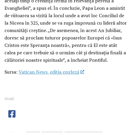
același timp o credință fermă în relevanța perenă a
Evangheliei”, a spus el. În concluzie, Papa Leon a amintit
de viitoarea sa vizită la locul unde a avut loc Conciliul de
la Niceea în 325, unde se va ruga împreună cu liderii altor
comunități creștine. „De asemenea, în acest An Jubiliar,
doresc să proclam tuturor popoarelor Europei că «Isus
Cristos este Speranța noastră», pentru că El este atât
calea pe care trebuie să o urmăm cât și destinația finală a
călătoriei noastre spirituale”, a încheiat Pontiful.
Sursa:
Vatican News, ediția engleză
SHARE