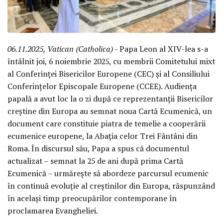
06.11.2025, Vatican (Catholica)
- Papa Leon al XIV-lea s-a
întâlnit joi, 6 noiembrie 2025, cu membrii Comitetului mixt
al Conferinței Bisericilor Europene (CEC) și al Consiliului
Conferințelor Episcopale Europene (CCEE). Audiența
papală a avut loc la o zi după ce reprezentanții Bisericilor
creștine din Europa au semnat noua Cartă Ecumenică, un
document care constituie piatra de temelie a cooperării
ecumenice europene, la Abația celor Trei Fântâni din
Roma. În discursul său, Papa a spus că documentul
actualizat – semnat la 25 de ani după prima Cartă
Ecumenică – urmărește să abordeze parcursul ecumenic
în continuă evoluție al creștinilor din Europa, răspunzând
în același timp preocupărilor contemporane în
proclamarea Evangheliei.