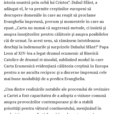
istoria noastră prin ochii lui Cristos”. Duhul Sfânt, a
adăugat el, le va permite creștinilor europeni să
descopere domeniile în care au reușit să proclame
Evanghelia împreună, precum și momentele în care au
eșuat. „Carta nu numai că sugerează metode, ci insistă și
asupra însoțitorilor pentru călătorie și asupra posibilelor
căi de urmat. În acest sens, să rămânem întotdeauna
deschiși la îndemnurile și surprizele Duhului Sfânt!” Papa
Leon al XIV-lea a legat drumul ecumenic al Bisericii
Catolice de drumul ei sinodal, subliniind modul în care
Carta Ecumenică evidențiază călătoria creștină în Europa
pentru a ne asculta reciproc și a discerne împreună cele
mai bune modalități de a predica Evanghelia.
„Una dintre realizările notabile ale procesului de revizuire
a Cartei a fost capacitatea de a adopta o viziune comună
asupra provocărilor contemporane și de a stabili
priorități pentru viitorul continentului, menținând în