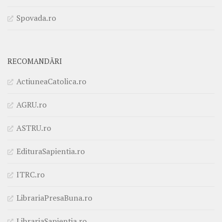
Spovada.ro
RECOMANDĂRI
ActiuneaCatolica.ro
AGRU.ro
ASTRU.ro
EdituraSapientia.ro
ITRC.ro
LibrariaPresaBuna.ro
LibrariaSapientia.ro