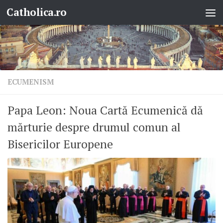
Catholica.ro
Skip to content
ECUMENISM
Papa Leon: Noua Cartă Ecumenică dă
mărturie despre drumul comun al
Bisericilor Europene