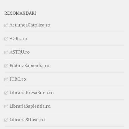
RECOMANDĂRI
ActiuneaCatolica.ro
AGRU.ro
ASTRU.ro
EdituraSapientia.ro
ITRC.ro
LibrariaPresaBuna.ro
LibrariaSapientia.ro
LibrariaSfIosif.ro