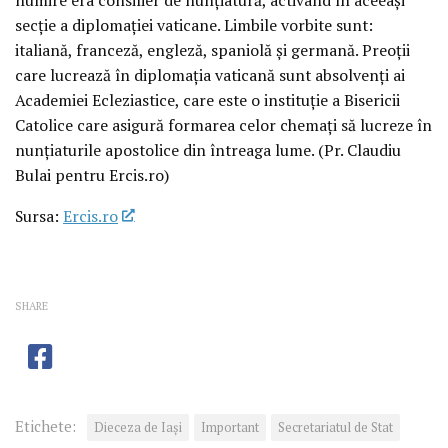
secție a diplomației vaticane. Limbile vorbite sunt:
italiană, franceză, engleză, spaniolă și germană. Preoții
care lucrează în diplomația vaticană sunt absolvenți ai
Academiei Ecleziastice, care este o instituție a Bisericii
Catolice care asigură formarea celor chemați să lucreze în
nunțiaturile apostolice din întreaga lume. (Pr. Claudiu
Bulai pentru Ercis.ro)
Sursa:
Ercis.ro
SHARE
Etichete:
Dieceza de Iași
Important
Secretariatul de Stat