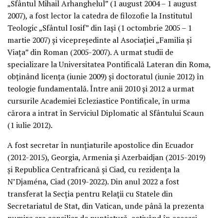
„Sfântul Mihail Arhanghelul” (1 august 2004 – 1 august
2007), a fost lector la catedra de filozofie la Institutul
Teologic „Sfântul Iosif” din Iași (1 octombrie 2005 – 1
martie 2007) și vicepreședinte al Asociației „Familia și
Viața” din Roman (2005-2007). A urmat studii de
specializare la Universitatea Pontificală Lateran din Roma,
obținând licența (iunie 2009) și doctoratul (iunie 2012) în
teologie fundamentală. Între anii 2010 și 2012 a urmat
cursurile Academiei Ecleziastice Pontificale, în urma
cărora a intrat în Serviciul Diplomatic al Sfântului Scaun
(1 iulie 2012).
A fost secretar în nunțiaturile apostolice din Ecuador
(2012-2015), Georgia, Armenia și Azerbaidjan (2015-2019)
și Republica Centrafricană și Ciad, cu rezidența la
N’Djaména, Ciad (2019-2022). Din anul 2022 a fost
transferat la Secția pentru Relații cu Statele din
Secretariatul de Stat, din Vatican, unde până la prezenta
numire era consilier de nunțiatură, activând în aceeași