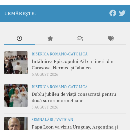
URMĂREȘTE:
BISERICA ROMANO-CATOLICĂ
Întâlnirea Episcopului Pál cu tinerii din
Carașova, Nermed și Iabalcea
6 AUGUST 2026
BISERICA ROMANO-CATOLICĂ
Dublu jubileu de viață consacrată pentru
două surori morinelliane
5 AUGUST 2026
SEMNALĂRI
/
VATICAN
Papa Leon va vizita Uruguay, Argentina și