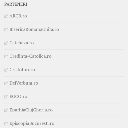
PARTENERI
ARCB.ro
BisericaRomanaUnita.ro
Cateheza.ro
Credinta-Catolica.ro
Cristofori.ro
DeiVerbum.ro
EGCO.ro
EparhiaClujGherla.ro
EpiscopiaBucuresti.ro