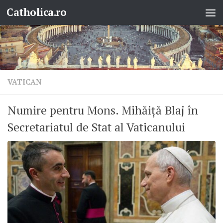
Catholica.ro
Skip to content
VATICAN
Numire pentru Mons. Mihăiță Blaj în
Secretariatul de Stat al Vaticanului