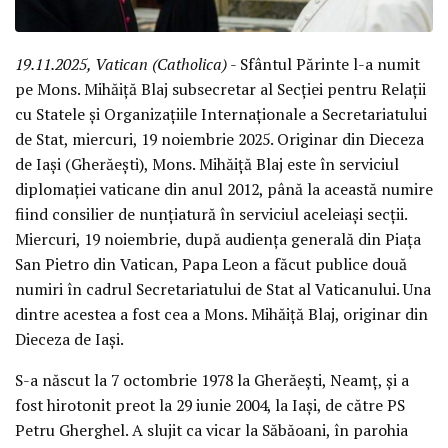
19.11.2025, Vatican (Catholica)
- Sfântul Părinte l-a numit
pe Mons. Mihăiță Blaj subsecretar al Secției pentru Relații
cu Statele și Organizațiile Internaționale a Secretariatului
de Stat, miercuri, 19 noiembrie 2025. Originar din Dieceza
de Iași (Gherăești), Mons. Mihăiță Blaj este în serviciul
diplomației vaticane din anul 2012, până la această numire
fiind consilier de nunțiatură în serviciul aceleiași secții.
Miercuri, 19 noiembrie, după audiența generală din Piața
San Pietro din Vatican, Papa Leon a făcut publice două
numiri în cadrul Secretariatului de Stat al Vaticanului. Una
dintre acestea a fost cea a Mons. Mihăiță Blaj, originar din
Dieceza de Iași.
S-a născut la 7 octombrie 1978 la Gherăești, Neamț, și a
fost hirotonit preot la 29 iunie 2004, la Iași, de către PS
Petru Gherghel. A slujit ca vicar la Săbăoani, în parohia