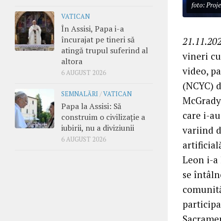
foto: Pro
VATICAN
În Assisi, Papa i-a
încurajat pe tineri să
21.11.202
atingă trupul suferind al
vineri c
altora
video, p
6 AUGUST 2026
(NCYC) d
SEMNALĂRI
/
VATICAN
McGrady, 
Papa la Assisi: Să
care i-a
construim o civilizație a
iubirii, nu a diviziunii
variind 
6 AUGUST 2026
artificia
Leon i-a 
se întâln
comunităț
participa
Sacrament