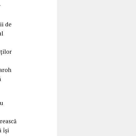
r
ii de
ul
ților
paroh
ă
ru
erească
 își