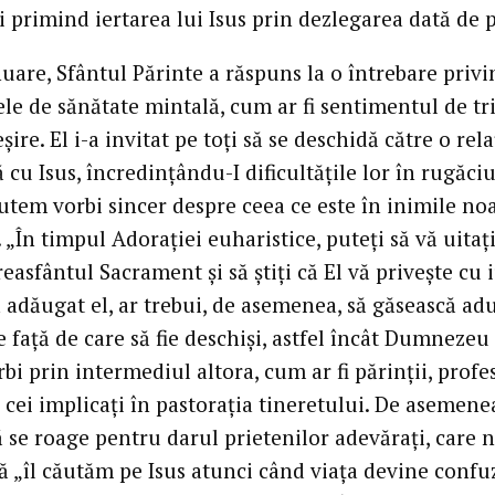
i primind iertarea lui Isus prin dezlegarea dată de 
uare, Sfântul Părinte a răspuns la o întrebare privi
le de sănătate mintală, cum ar fi sentimentul de tri
șire. El i-a invitat pe toți să se deschidă către o rela
cu Isus, încredințându-I dificultățile lor în rugăciu
putem vorbi sincer despre ceea ce este în inimile noa
. „În timpul Adorației euharistice, puteți să vă uitați
reasfântul Sacrament și să știți că El vă privește cu i
a adăugat el, ar trebui, de asemenea, să găsească adu
 față de care să fie deschiși, astfel încât Dumnezeu 
bi prin intermediul altora, cum ar fi părinții, profes
i cei implicați în pastorația tineretului. De asemenea
ă se roage pentru darul prietenilor adevărați, care 
ă „îl căutăm pe Isus atunci când viața devine confu