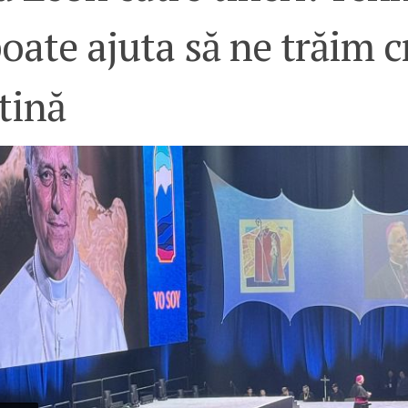
oate ajuta să ne trăim c
tină