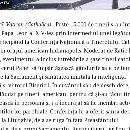
jectYM
5, Vatican (Catholica)
- Peste 15.000 de tineri s-au în
u Papa Leon al XIV-lea prin intermediul unei legătu
articipând la Conferința Națională a Tineretului Cat
in orașul american Indianapolis. Moderat de Katie 
evenimentul a inclus întrebările a șase tineri catol
u cerut Papei să împărtășească gândurile sale pe te
de la Sacrament și sănătatea mintală la inteligența
lă și viitorul Bisericii. În cuvântul său de deschidere
lăudat pe tinerii americani pentru că și-au făcut ti
ească în persoană și i-a încurajat să fie membri activ
ilor lor parohiale. Conferința le-a oferit șansa de 
 la Liturghie, de a se ruga în fața Preasfântului
 și de a primi Sacramentul Reconcilierii, iar Ponti