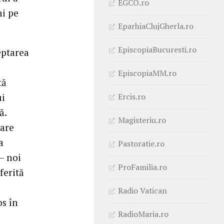
EGCO.ro
ni pe
EparhiaClujGherla.ro
EpiscopiaBucuresti.ro
eptarea
EpiscopiaMM.ro
tă
Ercis.ro
ui
ă.
Magisteriu.ro
care
a
Pastoratie.ro
– noi
ProFamilia.ro
ferită
e
Radio Vatican
os în
RadioMaria.ro