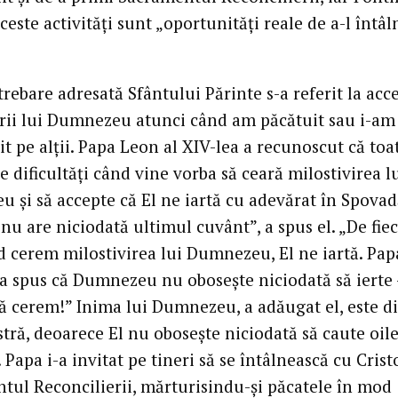
ceste activități sunt „oportunități reale de a-l întâl
rebare adresată Sfântului Părinte s-a referit la acc
irii lui Dumnezeu atunci când am păcătuit sau i-am
t pe alții. Papa Leon al XIV-lea a recunoscut că toa
 dificultăți când vine vorba să ceară milostivirea l
 și să accepte că El ne iartă cu adevărat în Spovad
nu are niciodată ultimul cuvânt”, a spus el. „De fie
d cerem milostivirea lui Dumnezeu, El ne iartă. Pap
 a spus că Dumnezeu nu obosește niciodată să ierte 
ă cerem!” Inima lui Dumnezeu, a adăugat el, este di
tră, deoarece El nu obosește niciodată să caute oil
 Papa i-a invitat pe tineri să se întâlnească cu Crist
tul Reconcilierii, mărturisindu-și păcatele în mod