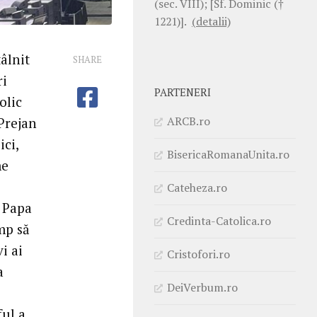
(sec. VIII); [Sf. Dominic (†
1221)].
(detalii)
tâlnit
SHARE
ri
PARTENERI
olic
ARCB.ro
Prejan
ici,
BisericaRomanaUnita.ro
me
Cateheza.ro
, Papa
Credinta-Catolica.ro
mp să
i ai
Cristofori.ro
a
DeiVerbum.ro
ful a