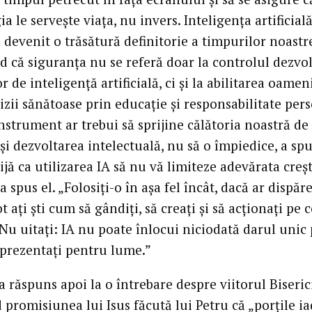
a le servește viața, nu invers. Inteligența artificială
a devenit o trăsătură definitorie a timpurilor noastr
d că siguranța nu se referă doar la controlul dezvol
 de inteligență artificială, ci și la abilitarea oamen
izii sănătoase prin educație și responsabilitate per
nstrument ar trebui să sprijine călătoria noastră de
și dezvoltarea intelectuală, nu să o împiedice, a spu
ijă ca utilizarea IA să nu vă limiteze adevărata creș
 spus el. „Folosiți-o în așa fel încât, dacă ar dispăr
t ați ști cum să gândiți, să creați și să acționați pe 
Nu uitați: IA nu poate înlocui niciodată darul unic
reprezentați pentru lume.”
a răspuns apoi la o întrebare despre viitorul Biserici
promisiunea lui Isus făcută lui Petru că „porțile i