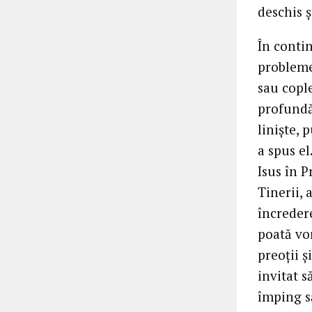
deschis ș
În contin
probleme
sau cople
profundă 
liniște, 
a spus el
Isus în P
Tinerii, 
încredere
poată vor
preoții ș
invitat s
împing s