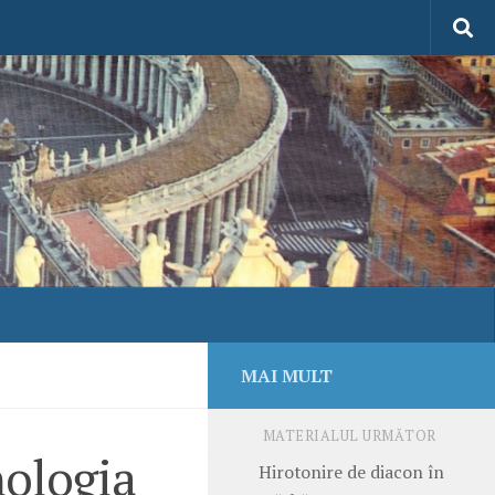
MAI MULT
MATERIALUL URMĂTOR
nologia
Hirotonire de diacon în