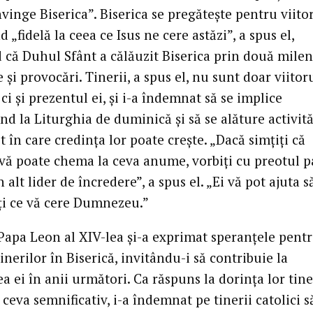
vinge Biserica”. Biserica se pregătește pentru viito
„fidelă la ceea ce Isus ne cere astăzi”, a spus el,
 că Duhul Sfânt a călăuzit Biserica prin două milen
și provocări. Tinerii, a spus el, nu sunt doar viitor
, ci și prezentul ei, și i-a îndemnat să se implice
nd la Liturghia de duminică și să se alăture activită
t în care credința lor poate crește. „Dacă simțiți că
ă poate chema la ceva anume, vorbiți cu preotul 
 alt lider de încredere”, a spus el. „Ei vă pot ajuta s
ți ce vă cere Dumnezeu.”
 Papa Leon al XIV-lea și-a exprimat speranțele pent
tinerilor în Biserică, invitându-i să contribuie la
a ei în anii următori. Ca răspuns la dorința lor tin
 ceva semnificativ, i-a îndemnat pe tinerii catolici să