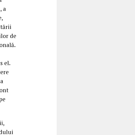
, a
e,
tării
ilor de
sonală.
s el.
tere
ea
cont
 pe
i,
adului