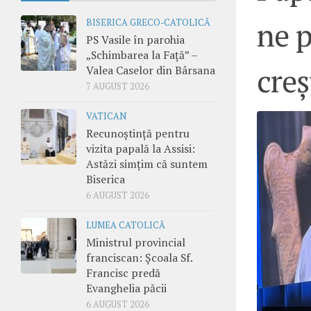
ne p
BISERICA GRECO-CATOLICĂ
PS Vasile în parohia
„Schimbarea la Față” –
creș
Valea Caselor din Bârsana
7 AUGUST 2026
VATICAN
Recunoștință pentru
vizita papală la Assisi:
Astăzi simțim că suntem
Biserica
6 AUGUST 2026
LUMEA CATOLICĂ
Ministrul provincial
franciscan: Școala Sf.
Francisc predă
Evanghelia păcii
6 AUGUST 2026