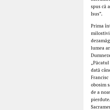
spus că a
Isus”.
Prima înt
milostiv
dezamăgi
lumea are
Dumnezeu
„Păcatul 
dată cân
Francisc
obosim s
de a noas
pierdute.
Sacramen