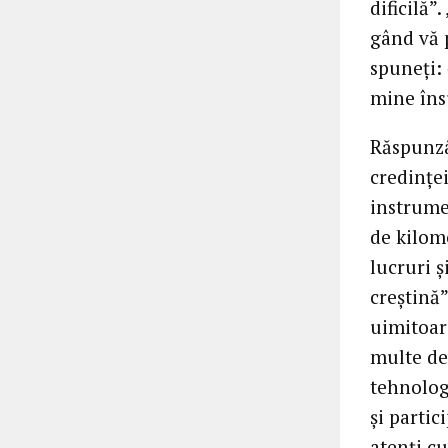
dificilă”
gând vă p
spuneți:
mine însu
Răspunzâ
credinței
instrume
de kilom
lucruri ș
creștină”
uimitoare
multe de
tehnologi
și partic
atenți cu