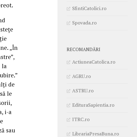
preot.
SfintiCatolici.ro
nd
Spovada.ro
stețe
ție
ne. „În
RECOMANDĂRI
stre”,
ActiuneaCatolica.ro
 la
ubire.”
AGRU.ro
lți de
ASTRU.ro
să le
orii,
EdituraSapientia.ro
, i-a
ITRC.ro
ne
ză sau
LibrariaPresaBuna.ro