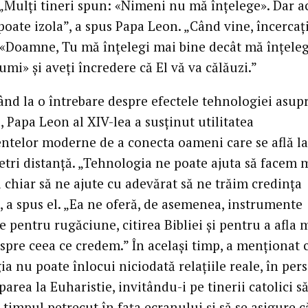
. „Mulți tineri spun: «Nimeni nu mă înțelege». Dar a
oate izola”, a spus Papa Leon. „Când vine, încercați
 «Doamne, Tu mă înțelegi mai bine decât mă înțele
mi» și aveți încredere că El vă va călăuzi.”
nd la o întrebare despre efectele tehnologiei asup
, Papa Leon al XIV-lea a susținut utilitatea
ntelor moderne de a conecta oameni care se află la
etri distanță. „Tehnologia ne poate ajuta să facem 
i chiar să ne ajute cu adevărat să ne trăim credința
, a spus el. „Ea ne oferă, de asemenea, instrumente
 pentru rugăciune, citirea Bibliei și pentru a afla 
spre ceea ce credem.” În același timp, a menționat 
a nu poate înlocui niciodată relațiile reale, în per
iparea la Euharistie, invitându-i pe tinerii catolici să
 timpul petrecut în fața ecranului și să se asigure c