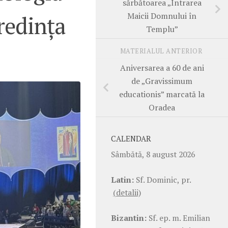
sărbătoarea „Intrarea
Maicii Domnului în
redința
Templu”
MATERIALUL ANTERIOR
Aniversarea a 60 de ani
de „Gravissimum
educationis” marcată la
Oradea
CALENDAR
Sâmbătă, 8 august 2026
Latin:
Sf. Dominic, pr.
(detalii)
Bizantin:
Sf. ep. m. Emilian