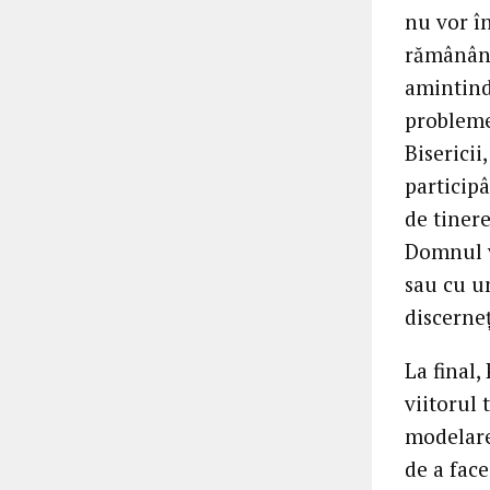
nu vor în
rămânând 
amintind
probleme 
Bisericii
participâ
de tinere
Domnul v
sau cu un
discerne
La final,
viitorul 
modelare
de a face