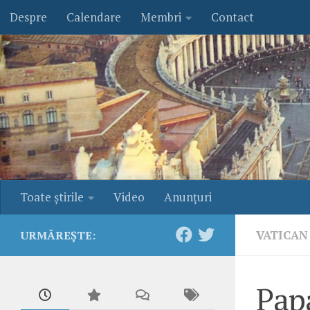
Despre
Calendare
Membri
Contact
Skip to content
Toate ştirile
Video
Anunţuri
VATICAN
URMĂREȘTE:
Papa