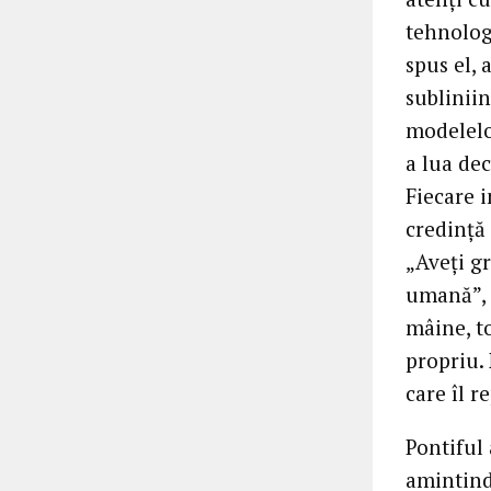
tehnologi
spus el, 
subliniin
modelelor
a lua dec
Fiecare i
credință 
„Aveți gr
umană”, a
mâine, to
propriu. 
care îl 
Pontiful 
amintind 