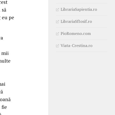
cest
LibrariaSapientia.ro
 să
g eu pe
LibrariaSfIosif.ro
PioRomeno.com
ra
Viata-Crestina.ro
 mii
multe
mai
că
soană
 fie
ă