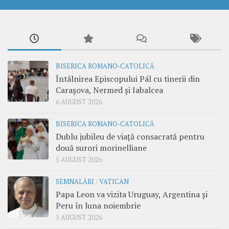
BISERICA ROMANO-CATOLICĂ
Întâlnirea Episcopului Pál cu tinerii din
Carașova, Nermed și Iabalcea
6 AUGUST 2026
BISERICA ROMANO-CATOLICĂ
Dublu jubileu de viață consacrată pentru
două surori morinelliane
5 AUGUST 2026
SEMNALĂRI
/
VATICAN
Papa Leon va vizita Uruguay, Argentina și
Peru în luna noiembrie
5 AUGUST 2026