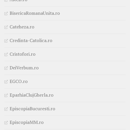
BisericaRomanaUnita.ro
Cateheza.ro
Credinta-Catolica.ro
Cristofori.ro
DeiVerbum.ro
EGCO.ro
EparhiaClujGherla.ro
EpiscopiaBucuresti.ro
EpiscopiaMM.ro