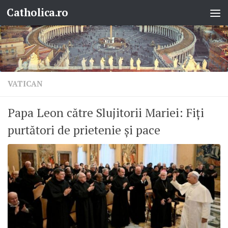
Catholica.ro
Skip to content
VATICAN
Papa Leon către Slujitorii Mariei: Fiți
purtători de prietenie și pace