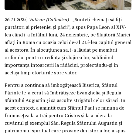
26.11.2025, Vatican (Catholica)
- „Sunteți chemați să fiți
purtători ai prieteniei și păcii”, a spus Papa Leon al XIV-
lea când i-a întâlnit luni, 24 noiembrie, pe Slujitorii Mariei
aflați în Roma cu ocazia celui de-al 215-lea capitul general
al acestora. În alocuțiunea sa, i-a lăudat pe membrii
ordinului pentru credința și slujirea lor, subliniind
importanța întoarcerii la rădăcini, proiectându-și în
același timp eforturile spre viitor.
Pentru a continua să îmbogățească Biserica, Sfântul
Părinte le-a cerut să îmbrățișeze Evanghelia și Regula
Sfântului Augustin și să asculte strigătul celor săraci. În
acest context, a amintit cum Sfântul Paul se minuna de
frumusețea la a trăi pentru Cristos și la a adera la
cuvântul și exemplul Său. Regula Sfântului Augustin și
patrimoniul spiritual care provine din istoria lor, a spus