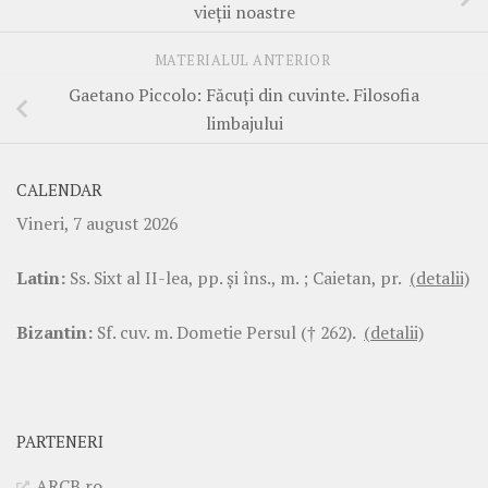
vieții noastre
MATERIALUL ANTERIOR
Gaetano Piccolo: Făcuți din cuvinte. Filosofia
limbajului
CALENDAR
Vineri, 7 august 2026
Latin:
Ss. Sixt al II-lea, pp. şi îns., m. ; Caietan, pr.
(detalii)
Bizantin:
Sf. cuv. m. Dometie Persul († 262).
(detalii)
PARTENERI
ARCB.ro