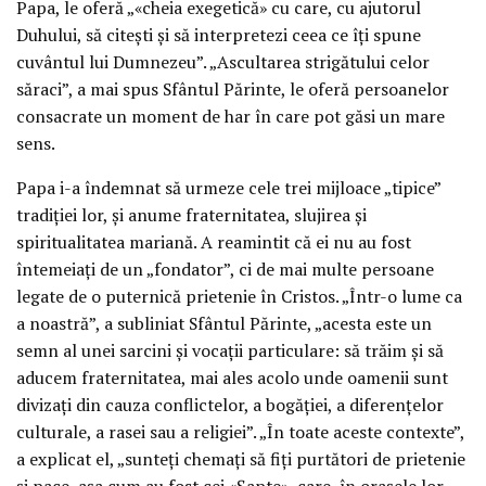
Papa, le oferă „«cheia exegetică» cu care, cu ajutorul
Duhului, să citești și să interpretezi ceea ce îți spune
cuvântul lui Dumnezeu”. „Ascultarea strigătului celor
săraci”, a mai spus Sfântul Părinte, le oferă persoanelor
consacrate un moment de har în care pot găsi un mare
sens.
Papa i-a îndemnat să urmeze cele trei mijloace „tipice”
tradiției lor, și anume fraternitatea, slujirea și
spiritualitatea mariană. A reamintit că ei nu au fost
întemeiați de un „fondator”, ci de mai multe persoane
legate de o puternică prietenie în Cristos. „Într-o lume ca
a noastră”, a subliniat Sfântul Părinte, „acesta este un
semn al unei sarcini și vocații particulare: să trăim și să
aducem fraternitatea, mai ales acolo unde oamenii sunt
divizați din cauza conflictelor, a bogăției, a diferențelor
culturale, a rasei sau a religiei”. „În toate aceste contexte”,
a explicat el, „sunteți chemați să fiți purtători de prietenie
și pace, așa cum au fost cei «Șapte», care, în orașele lor –