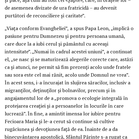
de asemenea divizate de ura fratricidă – au devenit
purtători de reconciliere și caritate”.
„Viața conform Evangheliei”, a spus Papa Leon, „implică o
pasiune pentru Dumnezeu și pentru persoana umană,
care duce la a iubi cerul și pământul cu aceeași
intensitate”. „Numai în cadrul acestei uniuni”, a continuat
el, „se nasc și se maturizează alegerile corecte care, astăzi
ca și atunci, ne permit să fim prezenți acolo unde fratele
sau sora este cel mai rănit, acolo unde Domnul ne vrea”.
În acest sens, i-a încurajat în slujirea săracilor, inclusiv a
migranților, deținuților și bolnavilor, precum și în
angajamentul lor de a „promova o ecologie integrală în
protejarea creației și a persoanelor în locurile în care
lucrează”. În fine, a amintit imensa lor iubire pentru
Fecioara Maria și le-a cerut să continue să cultive
rugăciunea și devoțiunea față de ea. Înainte de a da
binecuvântarea apostolică, Sfântul Părinte s-a rugat ca