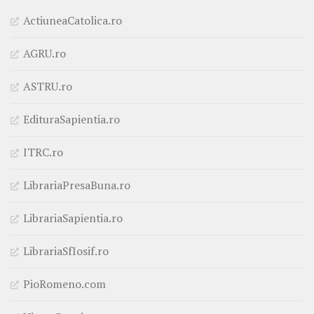
ActiuneaCatolica.ro
AGRU.ro
ASTRU.ro
EdituraSapientia.ro
ITRC.ro
LibrariaPresaBuna.ro
LibrariaSapientia.ro
LibrariaSfIosif.ro
PioRomeno.com