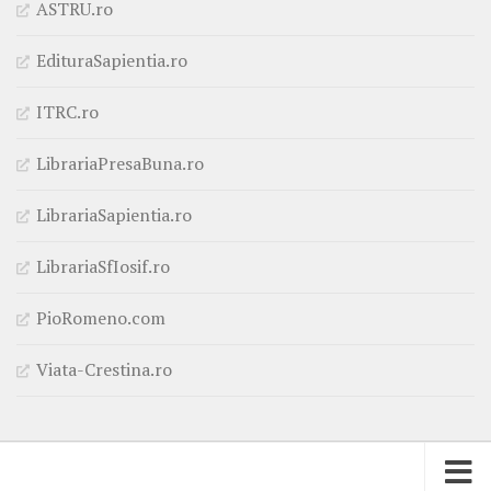
ASTRU.ro
EdituraSapientia.ro
ITRC.ro
LibrariaPresaBuna.ro
LibrariaSapientia.ro
LibrariaSfIosif.ro
PioRomeno.com
Viata-Crestina.ro