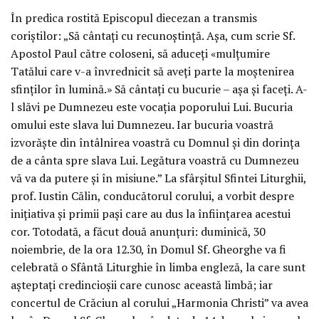
În predica rostită Episcopul diecezan a transmis
coriștilor: „Să cântați cu recunoștință. Așa, cum scrie Sf.
Apostol Paul către coloseni, să aduceți «mulțumire
Tatălui care v-a învrednicit să aveți parte la moștenirea
sfinților în lumină.» Să cântați cu bucurie – așa și faceți. A-
l slăvi pe Dumnezeu este vocația poporului Lui. Bucuria
omului este slava lui Dumnezeu. Iar bucuria voastră
izvorăște din întâlnirea voastră cu Domnul și din dorința
de a cânta spre slava Lui. Legătura voastră cu Dumnezeu
vă va da putere și în misiune.” La sfârșitul Sfintei Liturghii,
prof. Iustin Călin, conducătorul corului, a vorbit despre
inițiativa și primii pași care au dus la înființarea acestui
cor. Totodată, a făcut două anunțuri: duminică, 30
noiembrie, de la ora 12.30, în Domul Sf. Gheorghe va fi
celebrată o Sfântă Liturghie în limba engleză, la care sunt
așteptați credincioșii care cunosc această limbă; iar
concertul de Crăciun al corului „Harmonia Christi” va avea