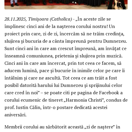
28.11.2025, Timișoara (Catholica)
- „În aceste zile se
împlinesc cinci ani de la nașterea corului nostru! Un
proiect prin care, zi de zi, încercăm să ne trăim credința,
slujirea și bucuria de a cânta împreună pentru Dumnezeu.
Sunt cinci ani în care am crescut împreună, am învățat ce
înseamnă comuniunea, prietenia și slujirea prin muzică.
Cinci ani în care am încercat, prin tot ceea ce facem, să
aducem lumină, pace și bucurie în inimile celor pe care îi
întâlnim și care ne ascultă. Tot ceea ce am trăit a fost
posibil datorită harului lui Dumnezeu și sprijinului celor
care cred în noi” – se poate citi pe pagina de Facebook a
corului ecumenic de tineret „Harmonia Christi”, condus de
prof. Iustin Călin, într-o postare dedicată acestei
aniversări.
Membrii corului au sărbătorit această „zi de naștere” în