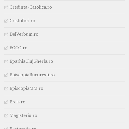
Credinta-Catolica.ro
Cristofori.ro
DeiVerbum.ro
EGCO.ro
EparhiaClujGherla.ro
EpiscopiaBucuresti.ro
EpiscopiaMM.ro
Ercis.ro
Magisteriu.ro
Pastoratie.ro