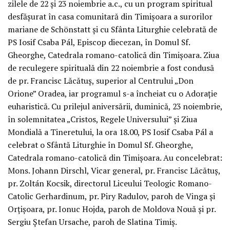
zilele de 22 și 23 noiembrie a.c., cu un program spiritual
desfășurat în casa comunitară din Timișoara a surorilor
mariane de Schönstatt și cu Sfânta Liturghie celebrată de
PS Iosif Csaba Pál, Episcop diecezan, în Domul Sf.
Gheorghe, Catedrala romano-catolică din Timișoara. Ziua
de reculegere spirituală din 22 noiembrie a fost condusă
de pr. Francisc Lăcătuș, superior al Centrului „Don
Orione” Oradea, iar programul s-a încheiat cu o Adorație
euharistică. Cu prilejul aniversării, duminică, 23 noiembrie,
în solemnitatea „Cristos, Regele Universului” și Ziua
Mondială a Tineretului, la ora 18.00, PS Iosif Csaba Pál a
celebrat o Sfântă Liturghie în Domul Sf. Gheorghe,
Catedrala romano-catolică din Timișoara. Au concelebrat:
Mons. Johann Dirschl, Vicar general, pr. Francisc Lăcătuș,
pr. Zoltán Kocsik, directorul Liceului Teologic Romano-
Catolic Gerhardinum, pr. Piry Radulov, paroh de Vinga și
Orțișoara, pr. Ionuc Hojda, paroh de Moldova Nouă și pr.
Sergiu Ștefan Ursache, paroh de Slatina Timiș.