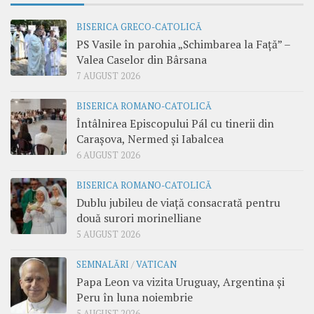
BISERICA GRECO-CATOLICĂ
PS Vasile în parohia „Schimbarea la Față” –
Valea Caselor din Bârsana
7 AUGUST 2026
BISERICA ROMANO-CATOLICĂ
Întâlnirea Episcopului Pál cu tinerii din
Carașova, Nermed și Iabalcea
6 AUGUST 2026
BISERICA ROMANO-CATOLICĂ
Dublu jubileu de viață consacrată pentru
două surori morinelliane
5 AUGUST 2026
SEMNALĂRI
/
VATICAN
Papa Leon va vizita Uruguay, Argentina și
Peru în luna noiembrie
5 AUGUST 2026