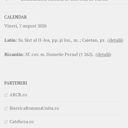
CALENDAR
Vineri, 7 august 2026
Latin:
Ss. Sixt al II-lea, pp. şi îns., m. ; Caietan, pr.
(detalii)
Bizantin:
Sf. cuv. m. Dometie Persul († 262).
(detalii)
PARTENERI
ARCB.ro
BisericaRomanaUnita.ro
Cateheza.ro