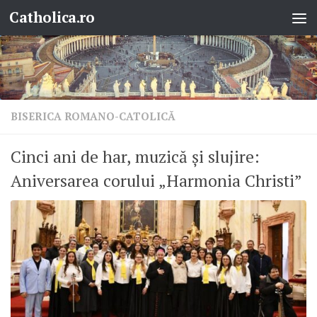
Catholica.ro
Skip to content
BISERICA ROMANO-CATOLICĂ
Cinci ani de har, muzică și slujire:
Aniversarea corului „Harmonia Christi”