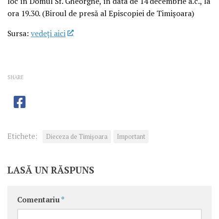
loc în Domul Sf. Gheorghe, în data de 14 decembrie a.c., la
ora 19.30. (Biroul de presă al Episcopiei de Timișoara)
Sursa:
vedeţi aici
SHARE
Etichete:
Dieceza de Timișoara
Important
LASĂ UN RĂSPUNS
Comentariu
*