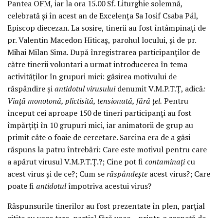
Pantea OFM, iar la ora 15.00 Sf. Liturghie solemnă,
celebrată și în acest an de Excelența Sa Iosif Csaba Pál,
Episcop diecezan. La sosire, tinerii au fost întâmpinați de
pr. Valentin Macedon Hiticaș, parohul locului, și de pr.
Mihai Milan Sima. După înregistrarea participanților de
către tinerii voluntari a urmat introducerea în tema
activităților în grupuri mici: găsirea motivului de
răspândire și
antidotul virusului
denumit V.M.P.T.Ț, adică
:
Viață monotonă, plictisită, tensionată, fără țel.
Pentru
început cei aproape 150 de tineri participanți au fost
împărțiți în 10 grupuri mici, iar animatorii de grup au
primit câte o foaie de cercetare. Sarcina era de a găsi
răspuns la patru întrebări: Care este motivul pentru care
a apărut virusul V.M.P.T.Ț.?; Cine pot fi
contaminați
cu
acest virus și de ce?; Cum se
răspândește
acest virus?; Care
poate fi
antidotul
împotriva acestui virus?
Răspunsurile tinerilor au fost prezentate în plen, parțial
citite cu voce tare, parțial fără voce – printr-o scenetă de