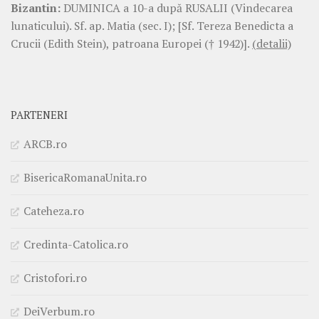
Bizantin:
DUMINICA a 10-a după RUSALII (Vindecarea
lunaticului). Sf. ap. Matia (sec. I); [Sf. Tereza Benedicta a
Crucii (Edith Stein), patroana Europei († 1942)].
(detalii)
PARTENERI
ARCB.ro
BisericaRomanaUnita.ro
Cateheza.ro
Credinta-Catolica.ro
Cristofori.ro
DeiVerbum.ro