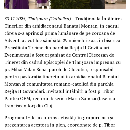
30.11.2025, Timișoara (Catholica)
- Tradiționala Întâlnire a
Tinerilor din arhidiaconatul Banatul Montan, în cadrul
căreia s-a aprins și prima lumânare de pe coroana de
Advent, a avut loc sâmbătă, 29 noiembrie a.c. în biserica
Preasfânta Treime din parohia Reșița II Govândari.
Evenimentul a fost organizat de Centrul Diecezan de
Tineret din cadrul Episcopiei de Timișoara împreună cu
pr. Mihai Milan Sima, paroh de Clocotici, responsabil
pentru pastorația tineretului în arhidiaconatul Banatul
Montan și comunitatea romano-catolică din parohia
Reșița II Govândari. Invitatul întâlnirii a fost p. Tibor
Pantea OFM, rectorul bisericii Maria Zăpezii (biserica
franciscanilor) din Cluj.
Programul zilei a cuprins activități în grupuri mici și
prezentarea acestora în plen, coordonate de p. Tibor