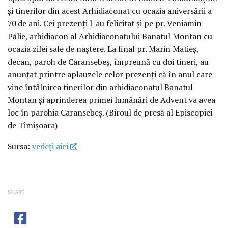
și tinerilor din acest Arhidiaconat cu ocazia aniversării a
70 de ani. Cei prezenți l-au felicitat și pe pr. Veniamin
Pălie, arhidiacon al Arhidiaconatului Banatul Montan cu
ocazia zilei sale de naștere. La final pr. Marin Matieș,
decan, paroh de Caransebeș, împreună cu doi tineri, au
anunțat printre aplauzele celor prezenți că în anul care
vine întâlnirea tinerilor din arhidiaconatul Banatul
Montan și aprinderea primei lumânări de Advent va avea
loc în parohia Caransebeș. (Biroul de presă al Episcopiei
de Timișoara)
Sursa:
vedeţi aici
SHARE