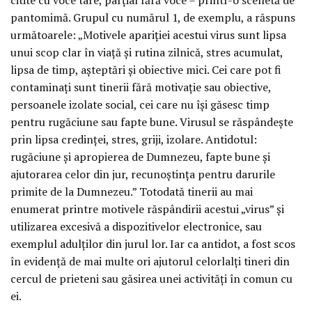
pantomimă. Grupul cu numărul 1, de exemplu, a răspuns
următoarele: „Motivele apariției acestui virus sunt lipsa
unui scop clar în viață și rutina zilnică, stres acumulat,
lipsa de timp, așteptări și obiective mici. Cei care pot fi
contaminați sunt tinerii fără motivație sau obiective,
persoanele izolate social, cei care nu își găsesc timp
pentru rugăciune sau fapte bune. Virusul se răspândește
prin lipsa credinței, stres, griji, izolare. Antidotul:
rugăciune și apropierea de Dumnezeu, fapte bune și
ajutorarea celor din jur, recunoștința pentru darurile
primite de la Dumnezeu.” Totodată tinerii au mai
enumerat printre motivele răspândirii acestui „virus” și
utilizarea excesivă a dispozitivelor electronice, sau
exemplul adulților din jurul lor. Iar ca antidot, a fost scos
în evidență de mai multe ori ajutorul celorlalți tineri din
cercul de prieteni sau găsirea unei activități în comun cu
ei.