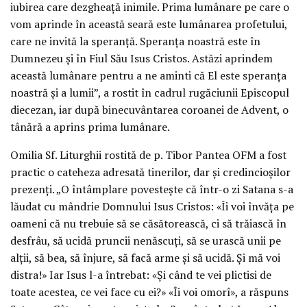
iubirea care dezgheață inimile. Prima lumânare pe care o
vom aprinde în această seară este lumânarea profetului,
care ne invită la speranță. Speranța noastră este în
Dumnezeu și în Fiul Său Isus Cristos. Astăzi aprindem
această lumânare pentru a ne aminti că El este speranța
noastră și a lumii”, a rostit în cadrul rugăciunii Episcopul
diecezan, iar după binecuvântarea coroanei de Advent, o
tânără a aprins prima lumânare.
Omilia Sf. Liturghii rostită de p. Tibor Pantea OFM a fost
practic o cateheza adresată tinerilor, dar și credincioșilor
prezenți. „O întâmplare povestește că într-o zi Satana s-a
lăudat cu mândrie Domnului Isus Cristos: «Îi voi învăța pe
oameni că nu trebuie să se căsătorească, ci să trăiască în
desfrâu, să ucidă pruncii nenăscuți, să se urască unii pe
alții, să bea, să înjure, să facă arme și să ucidă. Și mă voi
distra!» Iar Isus l-a întrebat: «Și când te vei plictisi de
toate acestea, ce vei face cu ei?» «Îi voi omorî», a răspuns