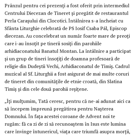
Prânzul pentru cei prezenți a fost oferit prin intermediul
Centrului Diecezan de Tineret și pregătit de restaurantul
Perla Carașului din Clocotici. Întâlnirea s-a încheiat cu
Sfânta Liturghie celebrată de PS Iosif Csaba Pál, Episcop
diecezan. Au concelebrat un număr foarte mare de preoți
care i-au însoțit pe tinerii sosiți din parohiile
arhidiaconatului Banatul Montan. La întâlnire a participat
și un grup de tineri însoțiți de doamna profesoară de
religie din Dudeștii Vechi, Arhidiaconatul de Timiș. Cadrul
muzical al Sf. Liturghii a fost asigurat de mai multe coruri
de tineret din comunitățile de etnie croată, din Slatina
Timiș și din cele două parohii reșițene.
„Îți mulțumim, Tată ceresc, pentru că ne-ai adunat aici ca
să începem împreună pregătirea pentru Nașterea
Domnului. În fața acestei coroane de Advent noi te
rugăm: fă ca zi de zi să recunoaștem în Isus este lumina
care învinge întunericul, viața care triumfă asupra morții,