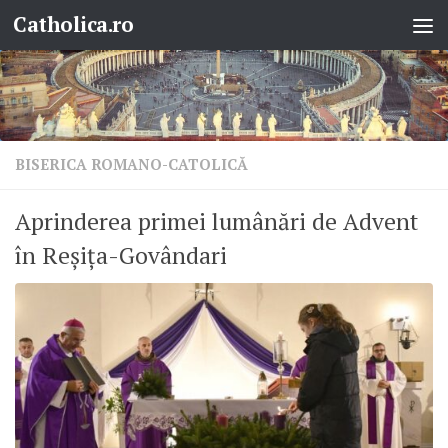
Catholica.ro
Skip to content
BISERICA ROMANO-CATOLICĂ
Aprinderea primei lumânări de Advent
în Reșița-Govândari