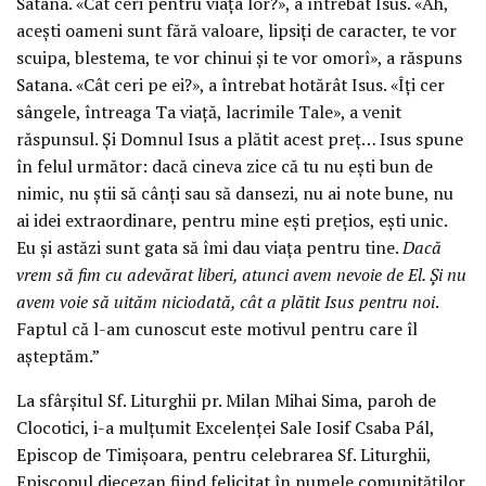
Satana. «Cât ceri pentru viața lor?», a întrebat Isus. «Ah,
acești oameni sunt fără valoare, lipsiți de caracter, te vor
scuipa, blestema, te vor chinui și te vor omorî», a răspuns
Satana. «Cât ceri pe ei?», a întrebat hotărât Isus. «Îți cer
sângele, întreaga Ta viață, lacrimile Tale», a venit
răspunsul. Și Domnul Isus a plătit acest preț… Isus spune
în felul următor: dacă cineva zice că tu nu ești bun de
nimic, nu știi să cânți sau să dansezi, nu ai note bune, nu
ai idei extraordinare, pentru mine ești prețios, ești unic.
Eu și astăzi sunt gata să îmi dau viața pentru tine.
Dacă
vrem să fim cu adevărat liberi, atunci avem nevoie de El. Și nu
avem voie să uităm niciodată, cât a plătit Isus pentru noi
.
Faptul că l-am cunoscut este motivul pentru care îl
așteptăm.”
La sfârșitul Sf. Liturghii pr. Milan Mihai Sima, paroh de
Clocotici, i-a mulțumit Excelenței Sale Iosif Csaba Pál,
Episcop de Timișoara, pentru celebrarea Sf. Liturghii,
Episcopul diecezan fiind felicitat în numele comunităților