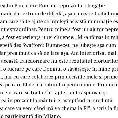
rea lui Paul către Romani reprezintă o bogăție
nară, dar extrem de dificilă, așa cum știe toată lume
am care să te ajute să înțelegi această minunăție e
nt extraordinar. Pentru mine a fost un ajutor nepre
, a fost experiența unei clujence. „Mi-a rămas în mi
repetă des Swafford: Dumnezeu ne iubește așa cum
ar prea mult ca să ne lase așa. Am interiorizat mai
 această transformare nu este rezultatul eforturilo
 ci o lucrare pe care Domnul o săvârșește în mine pr
, har cu care colaborez prin deciziile mele și prime
a pe care El deja a obținut-o pentru mine. Prin urm
 mele, care se traduc în fapte, sunt răspunsul și
rea în prezent la mântuire, așteptând cu credință
 care va veni când mă va chema la El”, a scris la fi
o participantă din Milano.