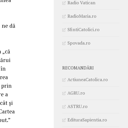
Radio Vatican
RadioMaria.ro
e ne dă
SfintiCatolici.ro
Spovada.ro
a „că
cărui
 în
RECOMANDĂRI
irea
ActiuneaCatolica.ro
i prin
AGRU.ro
re a
cât și
ASTRU.ro
Cartea
put.”
EdituraSapientia.ro