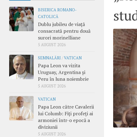
stud
BISERICA ROMANO-
CATOLICĂ
Dublu jubileu de viață
consacrată pentru două
surori morinelliane
5 AUGUST 2026
SEMNALĂRI
/
VATICAN
Papa Leon va vizita
Uruguay, Argentina și
Peru în luna noiembrie
5 AUGUST 2026
VATICAN
Papa Leon către Cavalerii
lui Columb: Fiți profeți ai
armoniei într-o epocă a
diviziunii
5 AUGUST 2026