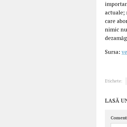
importan
actuale; 
care abo
nimic nu 
dezamăge
Sursa:
ve
Etichete:
LASĂ U
Coment