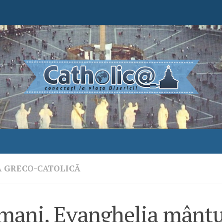
A GRECO-CATOLICĂ
mani. Evanghelia mântui