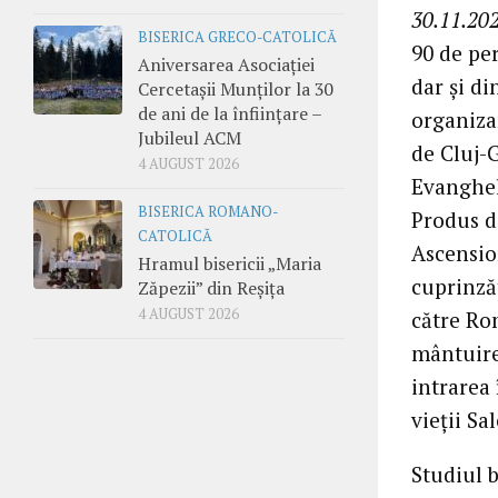
30.11.202
BISERICA GRECO-CATOLICĂ
90 de per
Aniversarea Asociației
dar și di
Cercetașii Munților la 30
de ani de la înființare –
organiza
Jubileul ACM
de Cluj-
4 AUGUST 2026
Evanghel
BISERICA ROMANO-
Produs d
CATOLICĂ
Ascensio
Hramul bisericii „Maria
cuprinzăt
Zăpezii” din Reșița
4 AUGUST 2026
către Ro
mântuire
intrarea 
vieții Sa
Studiul b