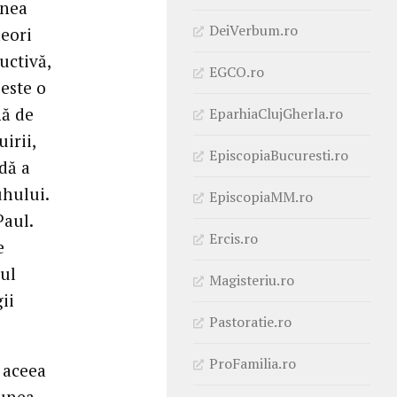
unea
DeiVerbum.ro
neori
uctivă,
EGCO.ro
este o
nă de
EparhiaClujGherla.ro
irii,
EpiscopiaBucuresti.ro
dă a
uhului.
EpiscopiaMM.ro
Paul.
Ercis.ro
e
aul
Magisteriu.ro
ii
Pastoratie.ro
ProFamilia.ro
 aceea
iunea