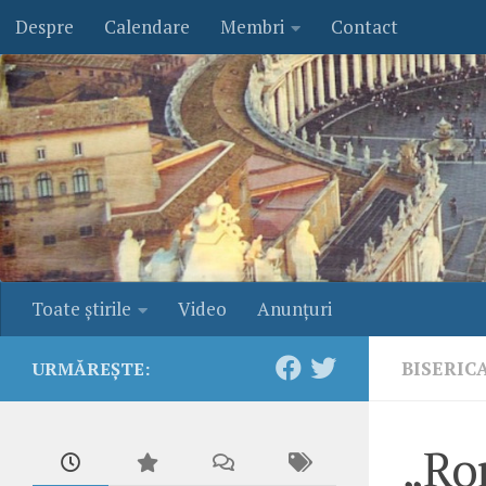
Despre
Calendare
Membri
Contact
Skip to content
Toate ştirile
Video
Anunţuri
BISERIC
URMĂREȘTE:
„Ro