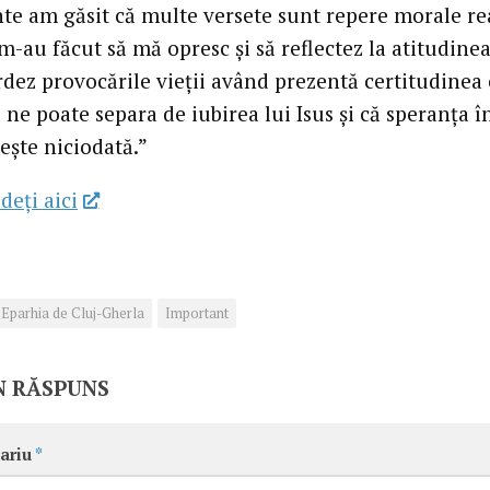
te am găsit că multe versete sunt repere morale rea
m-au făcut să mă opresc și să reflectez la atitudine
rdez provocările vieții având prezentă certitudinea 
ne poate separa de iubirea lui Isus și că speranța î
ște niciodată.”
deţi aici
Eparhia de Cluj-Gherla
Important
N RĂSPUNS
ariu
*