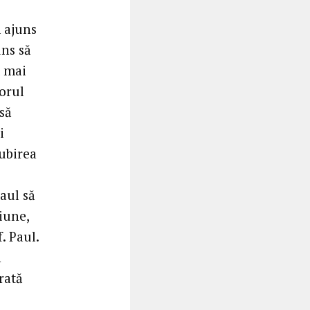
 ajuns
uns să
t mai
torul
 să
i
iubirea
Paul să
iune,
. Paul.
n
rată