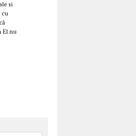
le si
a cu
că
n El nu