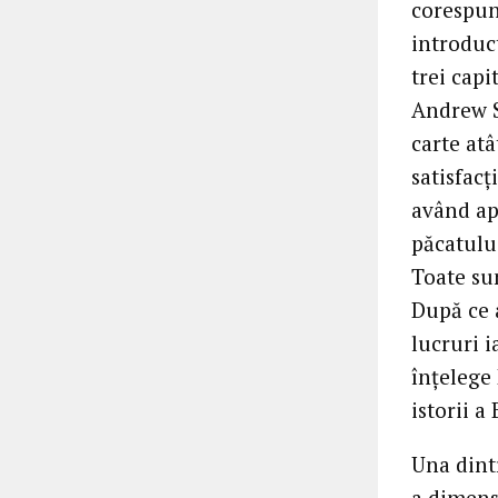
corespun
introduct
trei capi
Andrew S
carte atâ
satisfacț
având ap
păcatului
Toate sun
După ce 
lucruri i
înțelege 
istorii a 
Una dint
a dimens