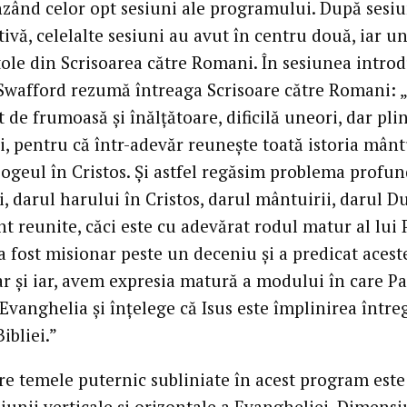
zând celor opt sesiuni ale programului. După sesi
ivă, celelalte sesiuni au avut în centru două, iar u
tole din Scrisoarea către Romani. În sesiunea introd
wafford rezumă întreaga Scrisoare către Romani: „
t de frumoasă și înălțătoare, dificilă uneori, dar pli
ii, pentru că într-adevăr reunește toată istoria mântu
ogeul în Cristos. Și astfel regăsim problema profun
, darul harului în Cristos, darul mântuirii, darul D
t reunite, căci este cu adevărat rodul matur al lui 
a fost misionar peste un deceniu și a predicat acest
ar și iar, avem expresia matură a modului în care P
Evanghelia și înțelege că Isus este împlinirea întreg
Bibliei.”
re temele puternic subliniate în acest program este
iunii verticale și orizontale a Evangheliei. Dimens