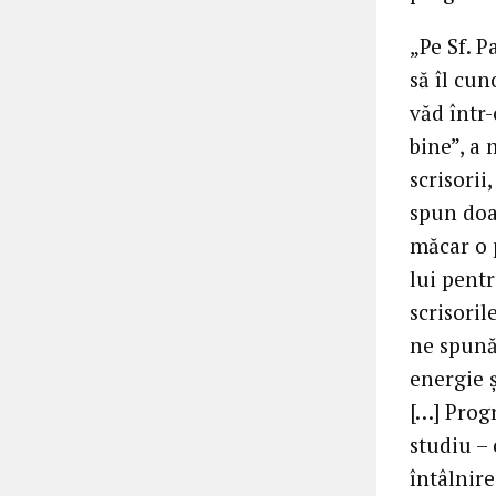
„Pe Sf. 
să îl cun
văd într-
bine”, a 
scrisorii
spun doar
măcar o 
lui pent
scrisoril
ne spună
energie 
[…] Prog
studiu – 
întâlnir