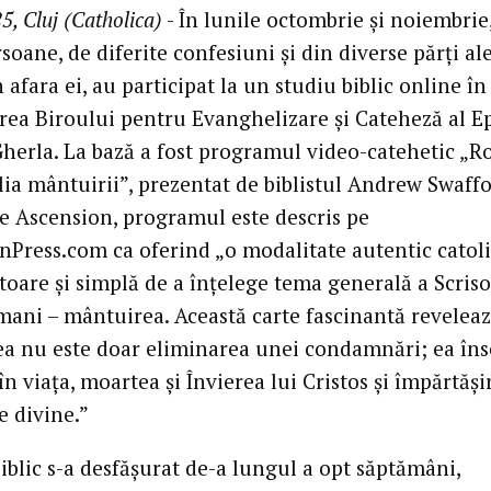
5, Cluj (Catholica)
- În lunile octombrie și noiembrie,
soane, de diferite confesiuni și din diverse părți ale 
n afara ei, au participat la un studiu biblic online în
rea Biroului pentru Evanghelizare și Cateheză al E
Gherla. La bază a fost programul video-catehetic „R
ia mântuirii”, prezentat de biblistul Andrew Swaffo
e Ascension, programul este descris pe
nPress.com ca oferind „o modalitate autentic catoli
oare și simplă de a înțelege tema generală a Scriso
mani – mântuirea. Această carte fascinantă reveleaz
a nu este doar eliminarea unei condamnări; ea î
în viața, moartea și Învierea lui Cristos și împărtăși
le divine.”
iblic s-a desfășurat de-a lungul a opt săptămâni,