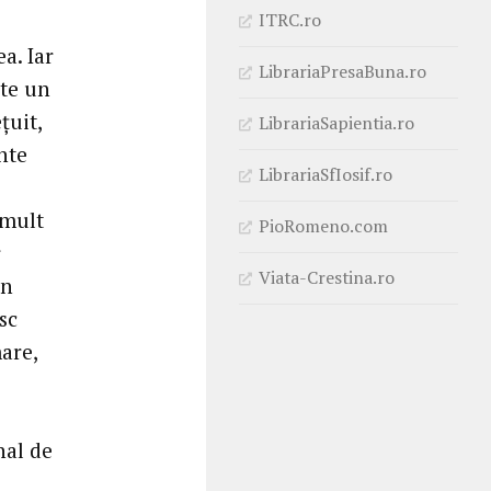
ITRC.ro
a. Iar
LibrariaPresaBuna.ro
ste un
țuit,
LibrariaSapientia.ro
nte
LibrariaSfIosif.ro
 mult
PioRomeno.com
r
Viata-Crestina.ro
in
sc
are,
nal de