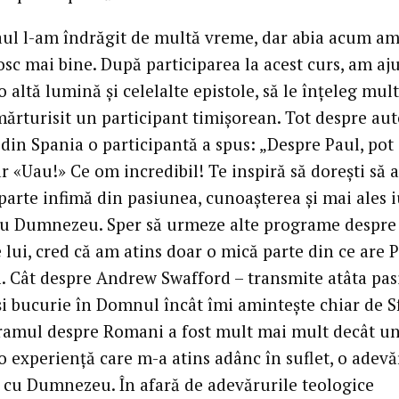
Paul l-am îndrăgit de multă vreme, dar abia acum am
osc mai bine. După participarea la acest curs, am aj
o altă lumină și celelalte epistole, să le înțeleg mul
mărturisit un participant timișorean. Tot despre au
, din Spania o participantă a spus: „Despre Paul, pot
 «Uau!» Ce om incredibil! Te inspiră să dorești să a
parte infimă din pasiunea, cunoașterea și mai ales 
ru Dumnezeu. Sper să urmeze alte programe despre
e lui, cred că am atins doar o mică parte din ce are 
. Cât despre Andrew Swafford – transmite atâta pas
și bucurie în Domnul încât îmi amintește chiar de Sf
ramul despre Romani a fost mult mai mult decât u
o experiență care m-a atins adânc în suflet, o adevă
e cu Dumnezeu. În afară de adevărurile teologice