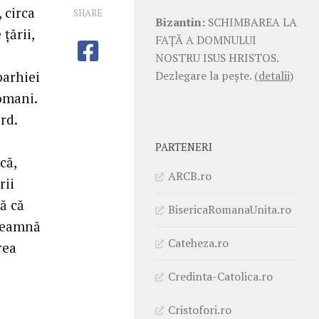
 circa
SHARE
Bizantin:
SCHIMBAREA LA
țării,
FAŢĂ A DOMNULUI
NOSTRU ISUS HRISTOS.
Dezlegare la pește.
(detalii)
parhiei
omani.
rd.
PARTENERI
că,
ARCB.ro
rii
ă că
BisericaRomanaUnita.ro
nseamnă
Cateheza.ro
rea
Credinta-Catolica.ro
Cristofori.ro