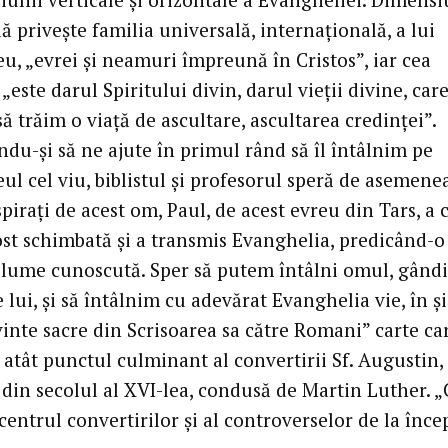
ă privește familia universală, internațională, a lui
, „evrei și neamuri împreună în Cristos”, iar cea
 „este darul Spiritului divin, darul vieții divine, car
ă trăim o viață de ascultare, ascultarea credinței”.
du-și să ne ajute în primul rând să îl întâlnim pe
l cel viu, biblistul și profesorul speră de asemene
nspirați de acest om, Paul, de acest evreu din Tars, a 
ost schimbată și a transmis Evanghelia, predicând-o
 lume cunoscută. Sper să putem întâlni omul, gând
le lui, și să întâlnim cu adevărat Evanghelia vie, în ș
inte sacre din Scrisoarea sa către Romani” carte ca
atât punctul culminant al convertirii Sf. Augustin, 
din secolul al XVI-lea, condusă de Martin Luther. „
 centrul convertirilor și al controverselor de la înce