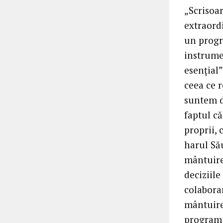
„Scrisoa
extraordi
un progr
instrume
esențial”
ceea ce 
suntem d
faptul că
proprii,
harul Său
mântuire
deciziile
colabora
mântuirea
program 