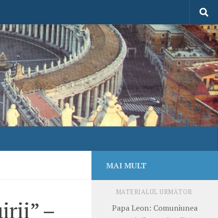
MAI MULT
MATERIALUL URMĂTOR
rii” –
Papa Leon: Comuniunea