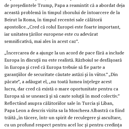
de președintele Trump, Papa a reamintit că a abordat deja
această problemă în timpul zborului de întoarcere de la
Beirut la Roma, în timpul recentei sale călătorii
apostolice. „Cred că rolul Europei este foarte important,
iar unitatea țărilor europene este cu adevărat
semnificativă, mai ales în acest caz”.
„Încercarea de a ajunge la un acord de pace fără a include
Europa în discuții nu este realistă. Războiul se desfășoară
în Europa și cred că Europa trebuie să fie parte a
garanțiilor de securitate căutate astăzi și în viitor.” „Din
păcate”, a adăugat el, „nu toată lumea înțelege acest
lucru, dar cred că există o mare oportunitate pentru ca
Europa să se unească și să caute soluții în mod colectiv.”
Reflectând asupra călătoriilor sale în Turcia și Liban,
Papa Leon a descris vizita sa la Moscheea Albastră ca fiind
trăită „în tăcere, într-un spirit de reculegere și ascultare,
cu un profund respect pentru acel loc și pentru credința