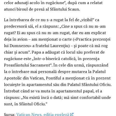
celor adunați acolo în rugăciune”, după cum a relatat
atunci biroul de presă al Sfântului Scaun.
La întrebarea de ce nu s-a rugat la fel de „vizibil” ca
predecesorii săi, el a răspuns: „Cine a spus că nu m-am
rugat? Ei au spus că nu m-am rugat, dar eu am explicat
deja în avion – am menționat o carte («Practica prezenței
lui Dumnezeu» a fratelui Laurențiu) – și poate că mă rog
chiar și acum”. Papa a adăugat că locul său preferat de
rugăciune este „într-o biserică catolică, în prezența
Preasfântului Sacrament”. În cele din urmă, răspunzând
la o întrebare mai personală despre mutarea la Palatul
Apostolic din Vatican, Pontiful a menționat că în prezent
locuiește în apartamentul său din Palatul Sfântului Oficiu.
Întrebat când se va muta în apartamentul papal, el a
răspuns: „Nu există încă o dată; mă simt confortabil unde
sunt, în Sfântul Oficiu.”
Sursa:
Vatican News, ediția engleză