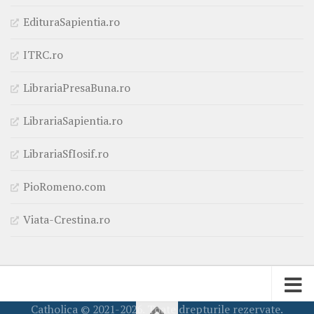
EdituraSapientia.ro
ITRC.ro
LibrariaPresaBuna.ro
LibrariaSapientia.ro
LibrariaSfIosif.ro
PioRomeno.com
Viata-Crestina.ro
Catholica © 2021-2026. Toate drepturile rezervate.