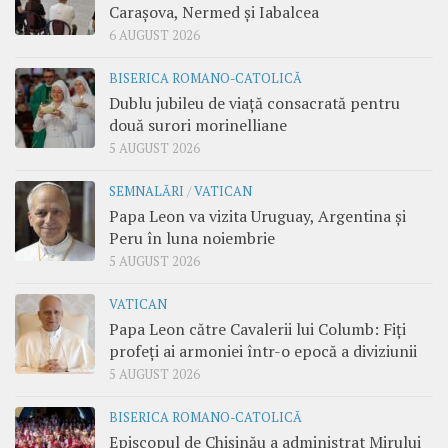
Carașova, Nermed și Iabalcea
6 AUGUST 2026
BISERICA ROMANO-CATOLICĂ
Dublu jubileu de viață consacrată pentru
două surori morinelliane
5 AUGUST 2026
SEMNALĂRI
/
VATICAN
Papa Leon va vizita Uruguay, Argentina și
Peru în luna noiembrie
5 AUGUST 2026
VATICAN
Papa Leon către Cavalerii lui Columb: Fiți
profeți ai armoniei într-o epocă a diviziunii
5 AUGUST 2026
BISERICA ROMANO-CATOLICĂ
Episcopul de Chișinău a administrat Mirului