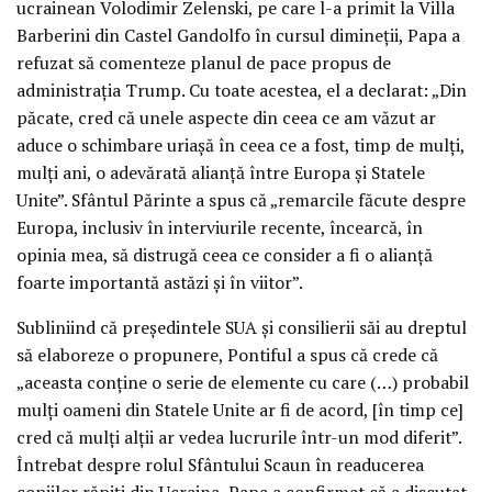
ucrainean Volodimir Zelenski, pe care l-a primit la Villa
Barberini din Castel Gandolfo în cursul dimineții, Papa a
refuzat să comenteze planul de pace propus de
administrația Trump. Cu toate acestea, el a declarat: „Din
păcate, cred că unele aspecte din ceea ce am văzut ar
aduce o schimbare uriașă în ceea ce a fost, timp de mulți,
mulți ani, o adevărată alianță între Europa și Statele
Unite”. Sfântul Părinte a spus că „remarcile făcute despre
Europa, inclusiv în interviurile recente, încearcă, în
opinia mea, să distrugă ceea ce consider a fi o alianță
foarte importantă astăzi și în viitor”.
Subliniind că președintele SUA și consilierii săi au dreptul
să elaboreze o propunere, Pontiful a spus că crede că
„aceasta conține o serie de elemente cu care (…) probabil
mulți oameni din Statele Unite ar fi de acord, [în timp ce]
cred că mulți alții ar vedea lucrurile într-un mod diferit”.
Întrebat despre rolul Sfântului Scaun în readucerea
copiilor răpiți din Ucraina, Papa a confirmat că a discutat