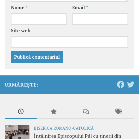
Nume
*
Email
*
Site web
URMĂREȘTE:
BISERICA ROMANO-CATOLICĂ
Întâlnirea Episcopului Pál cu tinerii din