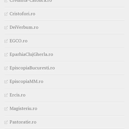
Credinta-Catolica.ro
Cristofori.ro
DeiVerbum.ro
EGCO.ro
EparhiaClujGherla.ro
EpiscopiaBucuresti.ro
EpiscopiaMM.ro
Ercis.ro
Magisteriu.ro
Pastoratie.ro