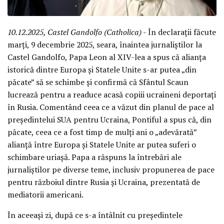
10.12.2025, Castel Gandolfo (Catholica)
- În declarații făcute
marți, 9 decembrie 2025, seara, înaintea jurnaliștilor la
Castel Gandolfo, Papa Leon al XIV-lea a spus că alianța
istorică dintre Europa și Statele Unite s-ar putea „din
păcate” să se schimbe și confirmă că Sfântul Scaun
lucrează pentru a readuce acasă copiii ucraineni deportați
în Rusia. Comentând ceea ce a văzut din planul de pace al
președintelui SUA pentru Ucraina, Pontiful a spus că, din
păcate, ceea ce a fost timp de mulți ani o „adevărată”
alianță între Europa și Statele Unite ar putea suferi o
schimbare uriașă. Papa a răspuns la întrebări ale
jurnaliștilor pe diverse teme, inclusiv propunerea de pace
pentru războiul dintre Rusia și Ucraina, prezentată de
mediatorii americani.
În aceeași zi, după ce s-a întâlnit cu președintele