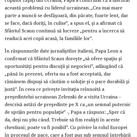
această problemă cu liderul ucrainean. „Cea mai mare
parte a muncii se desfășoară, din păcate, foarte lent, dar
se face, dacă doriți, în culise”, a spus el, și a afirmat că
Sfântul Scaun continuă să lucreze „pentru a încerca să
readucă acei copii acasă, la familiile lor”.
În răspunsurile date jurnaliștilor italieni, Papa Leon a
confirmat că Sfântul Scaun dorește „să ofere spațiu și
oportunități pentru discuții și negocieri”, adăugând că
„până în prezent, oferta nu a fost acceptată, dar
rămânem dispuși să căutăm o soluție și o pace durabilă și
justă”. În ceea ce privește invitația reînnoită a
președintelui ucrainean Zelenski de a vizita Ucraina –
descrisă astăzi de președinte pe X ca „un semnal puternic
de sprijin pentru populație” -, Papa a răspuns: „Sper că
da, deși nu știu când. Trebuie să fim realiști în aceste
chestiuni; poate va fi posibil”. Cu privire la rolul Europei
în procesul de pace, care a fost pus sub semnul întrebării