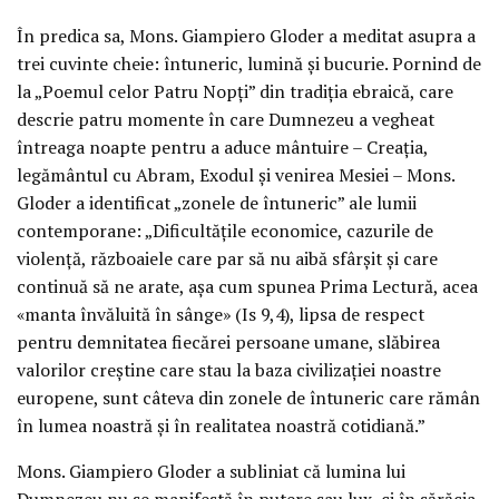
În predica sa, Mons. Giampiero Gloder a meditat asupra a
trei cuvinte cheie: întuneric, lumină și bucurie. Pornind de
la „Poemul celor Patru Nopți” din tradiția ebraică, care
descrie patru momente în care Dumnezeu a vegheat
întreaga noapte pentru a aduce mântuire – Creația,
legământul cu Abram, Exodul și venirea Mesiei – Mons.
Gloder a identificat „zonele de întuneric” ale lumii
contemporane: „Dificultățile economice, cazurile de
violență, războaiele care par să nu aibă sfârșit și care
continuă să ne arate, așa cum spunea Prima Lectură, acea
«manta învăluită în sânge» (Is 9,4), lipsa de respect
pentru demnitatea fiecărei persoane umane, slăbirea
valorilor creștine care stau la baza civilizației noastre
europene, sunt câteva din zonele de întuneric care rămân
în lumea noastră și în realitatea noastră cotidiană.”
Mons. Giampiero Gloder a subliniat că lumina lui
Dumnezeu nu se manifestă în putere sau lux, ci în sărăcia