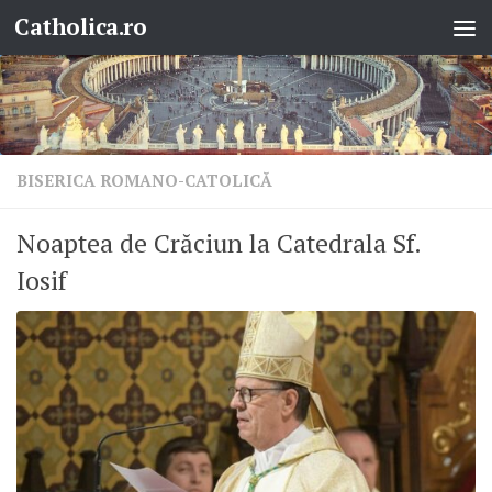
Catholica.ro
Skip to content
BISERICA ROMANO-CATOLICĂ
Noaptea de Crăciun la Catedrala Sf.
Iosif