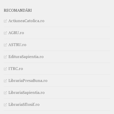
RECOMANDĂRI
ActiuneaCatolica.ro
AGRU.ro
ASTRU.ro
EdituraSapientia.ro
ITRC.ro
LibrariaPresaBuna.ro
LibrariaSapientia.ro
LibrariaSfIosif.ro