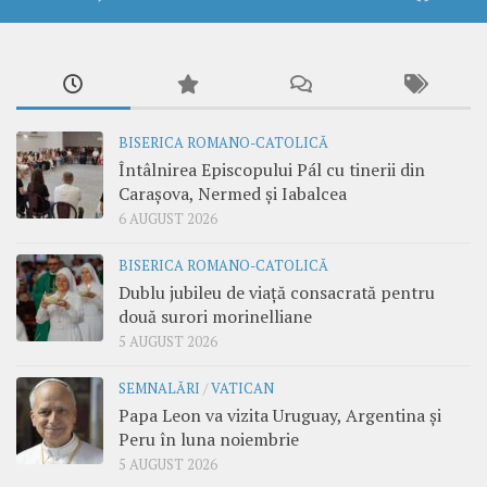
BISERICA ROMANO-CATOLICĂ
Întâlnirea Episcopului Pál cu tinerii din
Carașova, Nermed și Iabalcea
6 AUGUST 2026
BISERICA ROMANO-CATOLICĂ
Dublu jubileu de viață consacrată pentru
două surori morinelliane
5 AUGUST 2026
SEMNALĂRI
/
VATICAN
Papa Leon va vizita Uruguay, Argentina și
Peru în luna noiembrie
5 AUGUST 2026