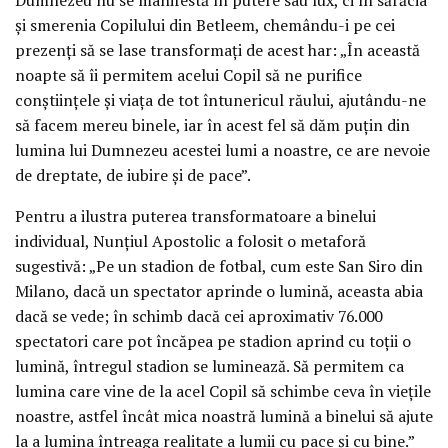
și smerenia Copilului din Betleem, chemându-i pe cei
prezenți să se lase transformați de acest har: „În această
noapte să îi permitem acelui Copil să ne purifice
conștiințele și viața de tot întunericul răului, ajutându-ne
să facem mereu binele, iar în acest fel să dăm puțin din
lumina lui Dumnezeu acestei lumi a noastre, ce are nevoie
de dreptate, de iubire și de pace”.
Pentru a ilustra puterea transformatoare a binelui
individual, Nunțiul Apostolic a folosit o metaforă
sugestivă: „Pe un stadion de fotbal, cum este San Siro din
Milano, dacă un spectator aprinde o lumină, aceasta abia
dacă se vede; în schimb dacă cei aproximativ 76.000
spectatori care pot încăpea pe stadion aprind cu toții o
lumină, întregul stadion se luminează. Să permitem ca
lumina care vine de la acel Copil să schimbe ceva în viețile
noastre, astfel încât mica noastră lumină a binelui să ajute
la a lumina întreaga realitate a lumii cu pace și cu bine.”