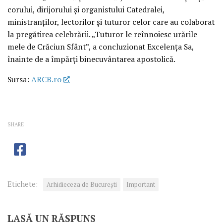
corului, dirijorului și organistului Catedralei,
ministranților, lectorilor și tuturor celor care au colaborat
la pregătirea celebrării. „Tuturor le reînnoiesc urările
mele de Crăciun Sfânt”, a concluzionat Excelența Sa,
înainte de a împărți binecuvântarea apostolică.
Sursa:
ARCB.ro
SHARE
Etichete:
Arhidieceza de București
Important
LASĂ UN RĂSPUNS