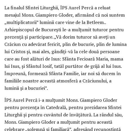
La finalul Sfintei Liturghii, ÎPS Aurel Percă a reluat
mesajul Mons. Giampiero Gloder, afirmând că noi suntem
„multiplicatorii” luminii care vine de la Betleem..
Arhiepiscopul de București le-a mulțumit tuturor pentru
prezență și participare. „Vă dorim tuturor să aveți un
Crăciun cu adevărat fericit, plin de bucurie, plin de lumina
lui Cristos și, mai ales, gândiți-vă la cele două persoane
care au fost alături de Isus: Sfânta Fecioară Maria, mama
lui Isus, și Sfântul Iosif, tatăl purtător de grijă al lui Isus.
Împreună, formează Sfânta Familie, iar noi să ducem în
familiile noastre această atmosferă a Crăciunului, a
luminii și a bucuriei”.
ÎPS Aurel Percă i-a mulțumit Mons. Giampiero Gloder
pentru prezența în Catedrală, pentru prezidarea Sfintei
Liturghii și pentru cuvântul de învățătură. La rândul său,
Mons. Giampiero Gloder a mulțumit pentru această
celebrare „solemnă și familiară”, adresând recunoștință