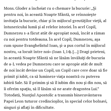
Mons. Gloder a încheiat cu o chemare la bucurie: „Și
pentru noi, în această Noapte Sfântă, se reînnoiește
invitația la bucurie, chiar și în mijlocul greutăților vieții, al
întunericului lumii și al relelor istoriei. În acel Copil,
Dumnezeu s-a făcut atât de apropiat nouă, încât a rămas
cu noi pentru totdeauna. În acel Copil, Dumnezeu, așa
cum spune Evanghelistul Ioan, și-a pus cortul în mijlocul
nostru, «a locuit între noi» (Ioan 1,14). […] Dragi prieteni,
în această Noapte Sfântă să ne lăsăm învăluiți de bucuria
de a-L vedea pe Dumnezeu care se apropie atât de mult
de noi încât devine un Copil, un Copil care cere doar să fie
primit și iubit, ca să lumineze viața noastră cu puterea
iubirii Sale. Să îl primim și să îl iubim din nou și din nou, să
îi oferim spațiu, să îl lăsăm să ne arate dragostea Lui.”
Totodată, Nunțiul Apostolic a transmis binecuvântarea
Papei Leon tuturor credincioșilor, în special celor bolnavi,
singuri și aflați în dificultate.