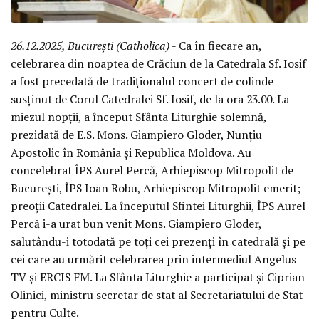
26.12.2025, București (Catholica)
- Ca în fiecare an,
celebrarea din noaptea de Crăciun de la Catedrala Sf. Iosif
a fost precedată de tradiționalul concert de colinde
susținut de Corul Catedralei Sf. Iosif, de la ora 23.00. La
miezul nopții, a început Sfânta Liturghie solemnă,
prezidată de E.S. Mons. Giampiero Gloder, Nunțiu
Apostolic în România și Republica Moldova. Au
concelebrat ÎPS Aurel Percă, Arhiepiscop Mitropolit de
București, ÎPS Ioan Robu, Arhiepiscop Mitropolit emerit;
preoții Catedralei. La începutul Sfintei Liturghii, ÎPS Aurel
Percă i-a urat bun venit Mons. Giampiero Gloder,
salutându-i totodată pe toți cei prezenți în catedrală și pe
cei care au urmărit celebrarea prin intermediul Angelus
TV și ERCIS FM. La Sfânta Liturghie a participat și Ciprian
Olinici, ministru secretar de stat al Secretariatului de Stat
pentru Culte.